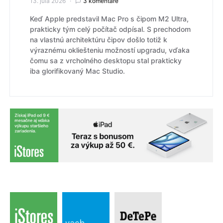
13. júla 2026
3 komentáre
Keď Apple predstavil Mac Pro s čipom M2 Ultra,
prakticky tým celý počítač odpísal. S prechodom
na vlastnú architektúru čipov došlo totiž k
výraznému okliešteniu možností upgradu, vďaka
čomu sa z vrcholného desktopu stal prakticky
iba glorifikovaný Mac Studio.