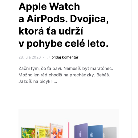
Apple Watch
a AirPods. Dvojica,
ktorá ťa udrží
v pohybe celé leto.
28. júla 2026
pridaj komentár
Začni tým, čo ťa baví. Nemusíš byť maratónec.
Možno len rád chodíš na prechádzky. Beháš.
Jazdíš na bicykli.…