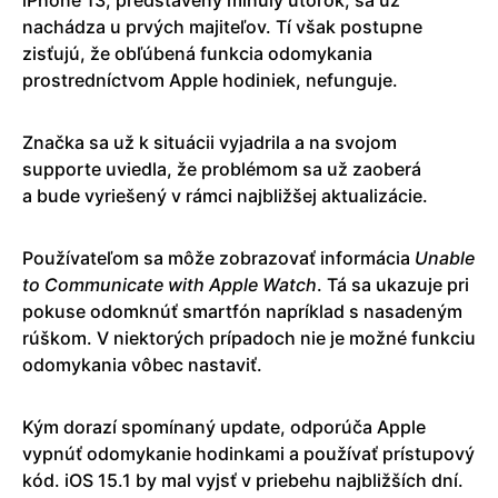
nachádza u prvých majiteľov. Tí však postupne
zisťujú, že obľúbená funkcia odomykania
prostredníctvom Apple hodiniek, nefunguje.
Značka sa už k situácii vyjadrila a na svojom
supporte uviedla, že problémom sa už zaoberá
a bude vyriešený v rámci najbližšej aktualizácie.
Používateľom sa môže zobrazovať informácia
Unable
to Communicate with Apple Watch
. Tá sa ukazuje pri
pokuse odomknúť smartfón napríklad s nasadeným
rúškom. V niektorých prípadoch nie je možné funkciu
odomykania vôbec nastaviť.
Kým dorazí spomínaný update, odporúča Apple
vypnúť odomykanie hodinkami a používať prístupový
kód. iOS 15.1 by mal vyjsť v priebehu najbližších dní.