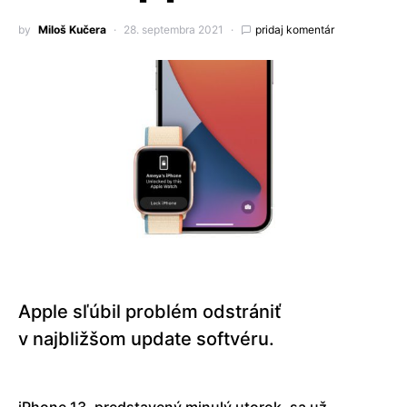
by
Miloš Kučera
28. septembra 2021
pridaj komentár
Apple sľúbil problém odstrániť
v najbližšom update softvéru.
iPhone 13, predstavený minulý utorok, sa už