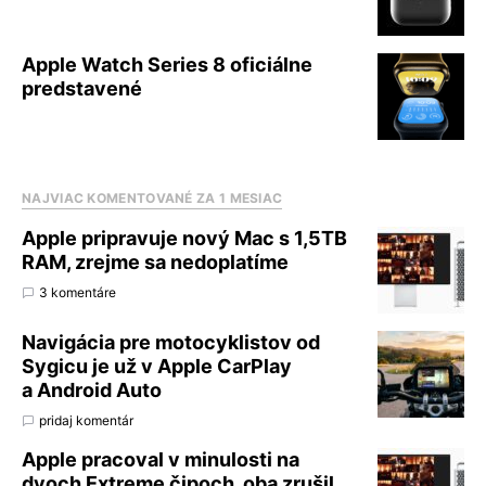
Apple Watch Series 8 oficiálne
predstavené
NAJVIAC KOMENTOVANÉ ZA 1 MESIAC
Apple pripravuje nový Mac s 1,5TB
RAM, zrejme sa nedoplatíme
3 komentáre
Navigácia pre motocyklistov od
Sygicu je už v Apple CarPlay
a Android Auto
pridaj komentár
Apple pracoval v minulosti na
dvoch Extreme čipoch, oba zrušil