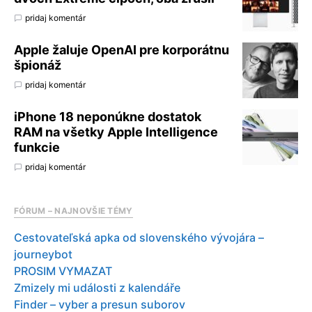
pridaj komentár
Apple žaluje OpenAI pre korporátnu
špionáž
pridaj komentár
iPhone 18 neponúkne dostatok
RAM na všetky Apple Intelligence
funkcie
pridaj komentár
FÓRUM – NAJNOVŠIE TÉMY
Cestovateľská apka od slovenského vývojára –
journeybot
PROSIM VYMAZAT
Zmizely mi události z kalendáře
Finder – vyber a presun suborov