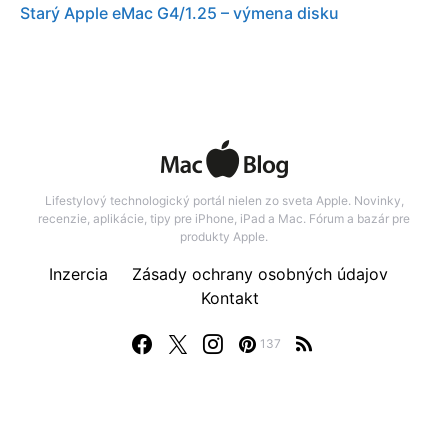
Starý Apple eMac G4/1.25 – výmena disku
Lifestylový technologický portál nielen zo sveta Apple. Novinky,
recenzie, aplikácie, tipy pre iPhone, iPad a Mac. Fórum a bazár pre
produkty Apple.
Inzercia
Zásady ochrany osobných údajov
Kontakt
137