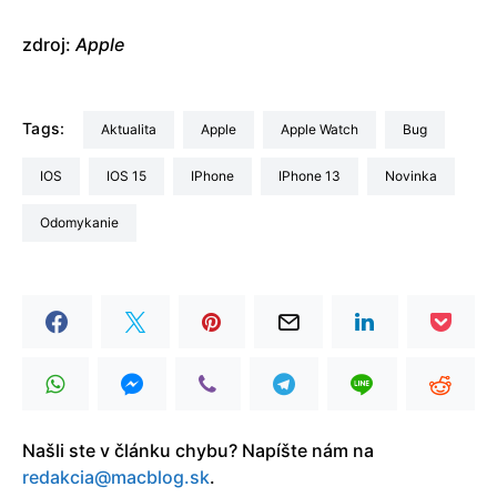
zdroj:
Apple
Tags:
aktualita
Apple
Apple Watch
Bug
iOS
iOS 15
iPhone
iPhone 13
Novinka
odomykanie
Našli ste v článku chybu? Napíšte nám na
redakcia@macblog.sk
.