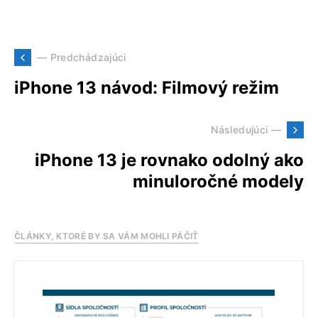
— Predchádzajúci
iPhone 13 návod: Filmový režim
Následujúci —
iPhone 13 je rovnako odolný ako
minuloročné modely
ČLÁNKY, KTORÉ BY SA VÁM MOHLI PÁČIŤ