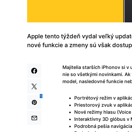
Apple tento týždeň vydal veľký updat
nové funkcie a zmeny sú však dostu
Majitelia starších iPhonov si 
nie so všetkými novinkami. Ak 
model, nasledovné funkcie neb
1
Portrétový režim v apliká
Priestorový zvuk v apliká
Nové režimy hlasu (Voice 
Interaktívny 3D glóbus v
Podrobná pešia navigácia 