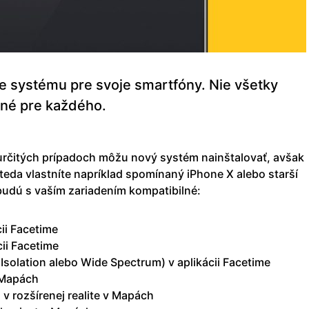
e systému pre svoje smartfóny. Nie všetky
pné pre každého.
v určitých prípadoch môžu nový systém nainštalovať, avšak
teda vlastníte napríklad spomínaný iPhone X alebo starší
udú s vaším zariadením kompatibilné:
cii Facetime
cii Facetime
Isolation alebo Wide Spectrum) v aplikácii Facetime
 Mapách
v rozšírenej realite v Mapách