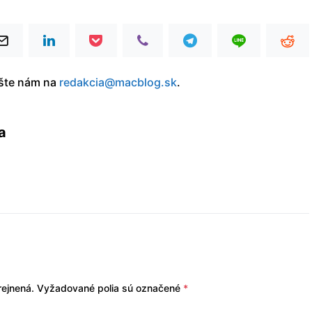
íšte nám na
redakcia@macblog.sk
.
a
ejnená.
Vyžadované polia sú označené
*