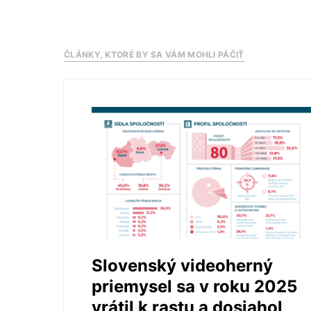
ČLÁNKY, KTORÉ BY SA VÁM MOHLI PÁČIŤ
Slovenský videoherný
priemysel sa v roku 2025
vrátil k rastu a dosiahol