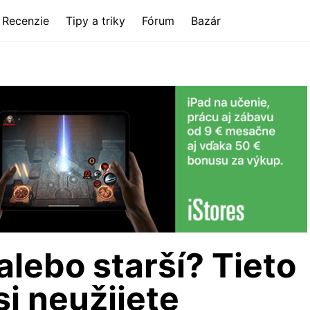
Recenzie
Tipy a triky
Fórum
Bazár
alebo starší? Tieto
si neužijete