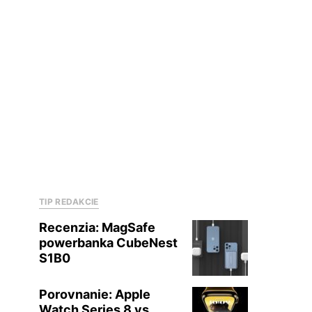
TIP REDAKCIE
Recenzia: MagSafe
powerbanka CubeNest
S1B0
Porovnanie: Apple
Watch Series 8 vs.