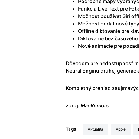
Podrobné mapy vybranýc
Funkcia Live Text pre Fot
Možnosť používať Siri off
Možnosť pridať nové typ
Offline diktovanie pre kl
Diktovanie bez časového 
Nové animácie pre pozadi
Dôvodom pre nedostupnosť môž
Neural Enginu druhej generáci
Kompletný prehľad zaujímavých
zdroj:
MacRumors
Tags:
aktualita
Apple