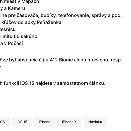
h miest v Mapách
ky a Kameru
line pre časovače, budíky, telefonovanie, správy a pod.
y kľúčov do apky Peňaženka
ávesnicu
limitu 60 sekúnd
a v Počasí
e byť absencia čipu A12 Bionic alebo novšieho, resp.
e.
 funkcií iOS 15 nájdete v samostatnom článku.
iOS
iOS 15
iPhone
iPhone X
Novinka