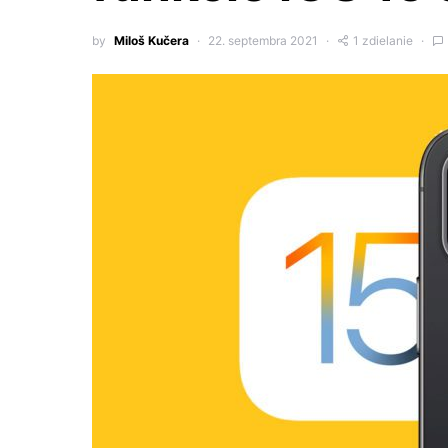
by
Miloš Kučera
22. septembra 2021
1 zdielanie