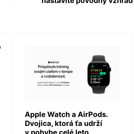
nastavíte pôvodný vzhľad
Apple Watch a AirPods.
Dvojica, ktorá ťa udrží
v pohybe celé leto.