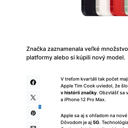
Značka zaznamenala veľké množstvo ľu
platformy alebo si kúpili nový model.
V treťom kvartáli tak počet maj
Apple Tim Cook uviedol, že šlo 
v histórii značky
. Obzvlášť sa
a iPhone 12 Pro Max.
1
Apple sa aj s ohľadom na nové 
Dôvodom je aj
5G
. Technológia