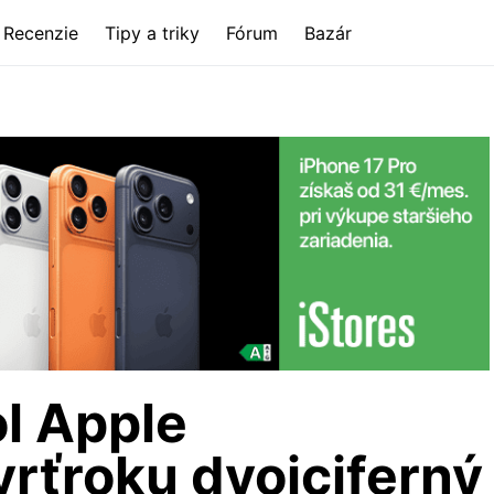
Recenzie
Tipy a triky
Fórum
Bazár
ol Apple
vrťroku dvojciferný