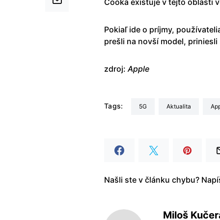
Cooka existuje v tejto oblasti v
Pokiaľ ide o príjmy, používateli
prešli na novší model, prinies
zdroj:
Apple
Tags:
5G
aktualita
Ap
Našli ste v článku chybu? Nap
Miloš Kučer