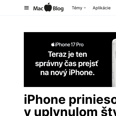
Témy
Aplikácie
iPhone prinies
v uplynulom št