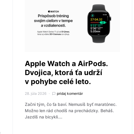
Apple Watch a AirPods.
Dvojica, ktorá ťa udrží
v pohybe celé leto.
28. júla 2026
pridaj komentár
Začni tým, čo ťa baví. Nemusíš byť maratónec.
Možno len rád chodíš na prechádzky. Beháš.
Jazdíš na bicykli.…
h