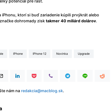
eľký potenciál pre rast.
a iPhonu, ktorí si buď zariadenie kúpili prvýkrát alebo
li značke dohromady zisk
takmer 40 miliárd dolárov
.
ple
iPhone
iPhone 12
Novinka
upgrade
íšte nám na
redakcia@macblog.sk
.
a