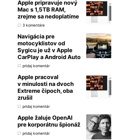
Apple pripravuje nový
Mac s 1,5TB RAM,
zrejme sa nedoplatíme
3 komentáre
Navigácia pre
motocyklistov od
Sygicu je už v Apple
CarPlay a Android Auto
pridaj komentár
Apple pracoval
v minulosti na dvoch
Extreme čipoch, oba
zrušil
pridaj komentár
Apple žaluje OpenAI
pre korporátnu špionáž
pridaj komentár