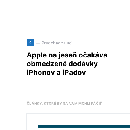
— Predchádzajúci
Apple na jeseň očakáva
obmedzené dodávky
iPhonov a iPadov
ČLÁNKY, KTORÉ BY SA VÁM MOHLI PÁČIŤ