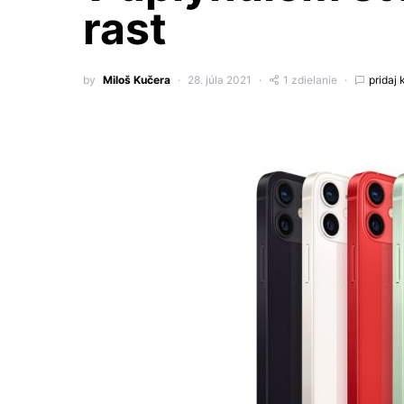
rast
by
Miloš Kučera
28. júla 2021
1 zdielanie
pridaj