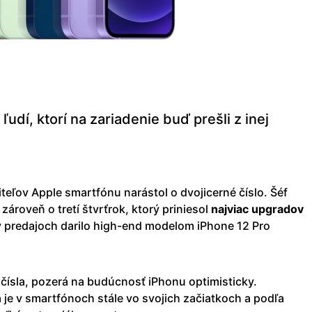
dí, ktorí na zariadenie buď prešli z inej
iteľov Apple smartfónu narástol o dvojicerné číslo. Šéf
zároveň o tretí štvrťrok, ktorý priniesol
najviac upgradov
 v predajoch darilo high-end modelom iPhone 12 Pro
čísla, pozerá na budúcnosť iPhonu optimisticky.
 je v smartfónoch stále vo svojich začiatkoch a podľa