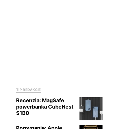
TIP REDAKCIE
Recenzia: MagSafe
powerbanka CubeNest
S1B0
Porovnanie: Apple