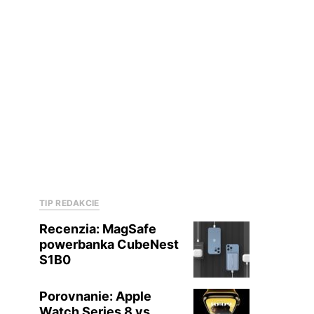
TIP REDAKCIE
Recenzia: MagSafe
powerbanka CubeNest
S1B0
Porovnanie: Apple
Watch Series 8 vs.