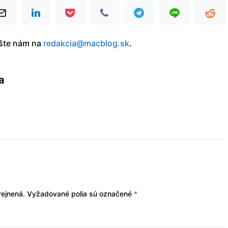
íšte nám na
redakcia@macblog.sk
.
a
ejnená.
Vyžadované polia sú označené
*