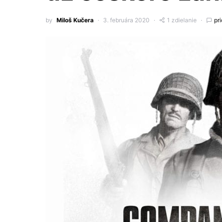
by
Miloš Kučera
3. februára 2020
1 zdielanie
pr