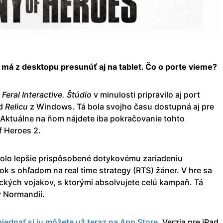
a má z desktopu presunúť aj na tablet. Čo o porte vieme?
í
Feral
Interactive. Štúdio
v minulosti pripravilo aj port
od
Relicu
z Windows. Tá bola svojho času dostupná aj pre
 Aktuálne na ňom nájdete iba pokračovanie tohto
f Heroes 2.
 bolo lepšie prispôsobené dotykovému zariadeniu
ok s ohľadom na real time strategy (RTS) žáner. V hre sa
ckých vojakov, s ktorými absolvujete celú kampaň. Tá
v Normandii.
jednať si ju môžete už teraz na App Store
. Verzia pre iPad