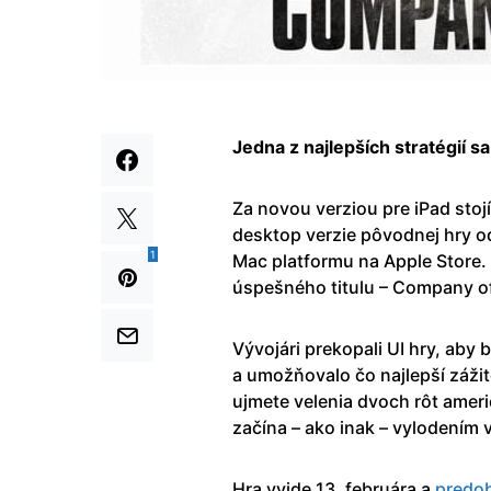
Jedna z najlepších stratégií s
Za novou verziou pre iPad stoj
desktop verzie pôvodnej hry 
1
Mac platformu na Apple Store.
úspešného titulu – Company o
Vývojári prekopali UI hry, aby
a umožňovalo čo najlepší zážit
ujmete velenia dvoch rôt ameri
začína – ako inak – vylodením 
Hra vyjde 13. februára a
predob