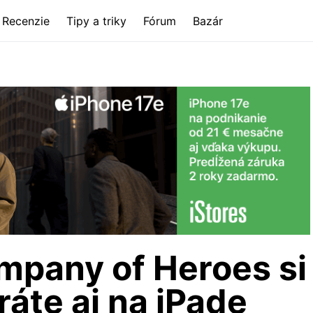
Recenzie
Tipy a triky
Fórum
Bazár
pany of Heroes si
áte aj na iPade