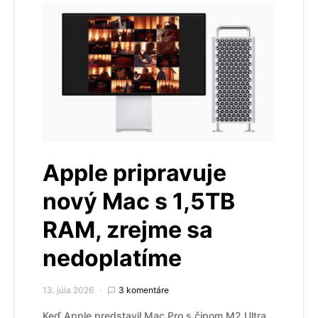
Apple pripravuje
nový Mac s 1,5TB
RAM, zrejme sa
nedoplatíme
13. júla 2026
3 komentáre
Keď Apple predstavil Mac Pro s čipom M2 Ultra,