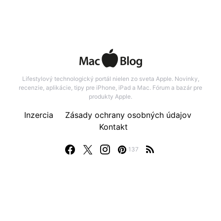
Lifestylový technologický portál nielen zo sveta Apple. Novinky,
recenzie, aplikácie, tipy pre iPhone, iPad a Mac. Fórum a bazár pre
produkty Apple.
Inzercia
Zásady ochrany osobných údajov
Kontakt
137