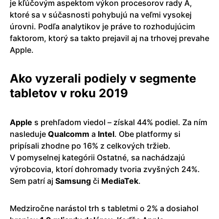
je kľúčovým aspektom výkon procesorov rady A,
ktoré sa v súčasnosti pohybujú na veľmi vysokej
úrovni. Podľa analytikov je práve to rozhodujúcim
faktorom, ktorý sa takto prejavil aj na trhovej prevahe
Apple.
Ako vyzerali podiely v segmente
tabletov v roku 2019
Apple
s prehľadom viedol – získal 44% podiel. Za ním
nasleduje
Qualcomm
a
Intel
. Obe platformy si
pripísali zhodne po 16% z celkových tržieb.
V pomyselnej kategórii Ostatné, sa nachádzajú
výrobcovia, ktorí dohromady tvoria zvyšných 24%.
Sem patrí aj
Samsung
či
MediaTek
.
Medziročne narástol trh s tabletmi o 2% a dosiahol