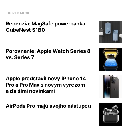
TIP REDAKCIE
Recenzia: MagSafe powerbanka
CubeNest S1B0
Porovnanie: Apple Watch Series 8
vs. Series 7
Apple predstavil nový iPhone 14
Pro a Pro Max s novým výrezom
a ďalšími novinkami
AirPods Pro majú svojho nástupcu