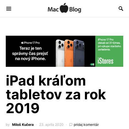
iPad kráľom
tabletov za rok
2019
by
Miloš Kučera
23. apríla 2020
pridaj komentár