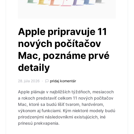
Apple pripravuje 11
nových počítačov
Mac, poznáme prvé
detaily
28. júla 2026
pridaj komentár
Apple plánuje v najbližších týždňoch, mesiacoch
a rokoch predstaviť celkom 11 nových počítačov
Mac, ktoré sa budú líšiť tvarom, hardvérom,
výkonom aj funkciami. Kým niektoré modely budú
prirodzenými následovníkmi existujúcich, iné
prinesú prekvapenia.