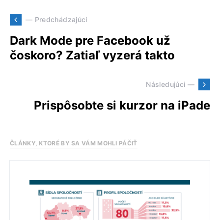
— Predchádzajúci
Dark Mode pre Facebook už
čoskoro? Zatiaľ vyzerá takto
Následujúci —
Prispôsobte si kurzor na iPade
ČLÁNKY, KTORÉ BY SA VÁM MOHLI PÁČIŤ