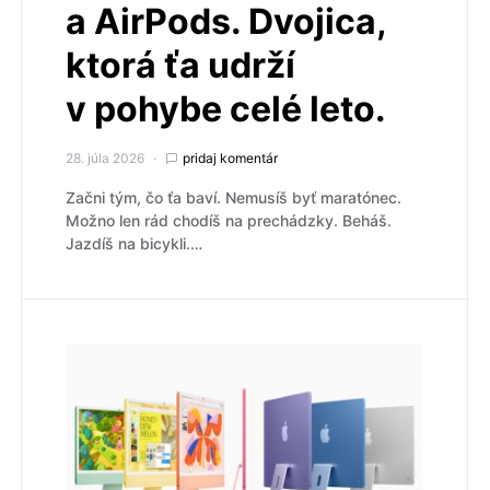
a AirPods. Dvojica,
ktorá ťa udrží
v pohybe celé leto.
28. júla 2026
pridaj komentár
Začni tým, čo ťa baví. Nemusíš byť maratónec.
Možno len rád chodíš na prechádzky. Beháš.
Jazdíš na bicykli.…