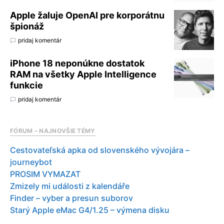
Apple žaluje OpenAI pre korporátnu
špionáž
pridaj komentár
iPhone 18 neponúkne dostatok
RAM na všetky Apple Intelligence
funkcie
pridaj komentár
FÓRUM – NAJNOVŠIE TÉMY
Cestovateľská apka od slovenského vývojára –
journeybot
PROSIM VYMAZAT
Zmizely mi události z kalendáře
Finder – vyber a presun suborov
Starý Apple eMac G4/1.25 – výmena disku