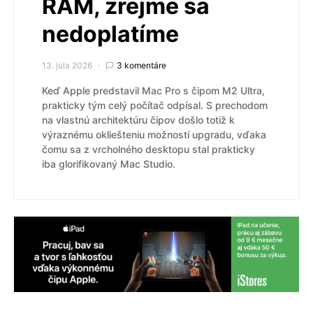
RAM, zrejme sa
nedoplatíme
13. júla 2026
3 komentáre
Keď Apple predstavil Mac Pro s čipom M2 Ultra,
prakticky tým celý počítač odpísal. S prechodom
na vlastnú architektúru čipov došlo totiž k
výraznému okliešteniu možností upgradu, vďaka
čomu sa z vrcholného desktopu stal prakticky
iba glorifikovaný Mac Studio.