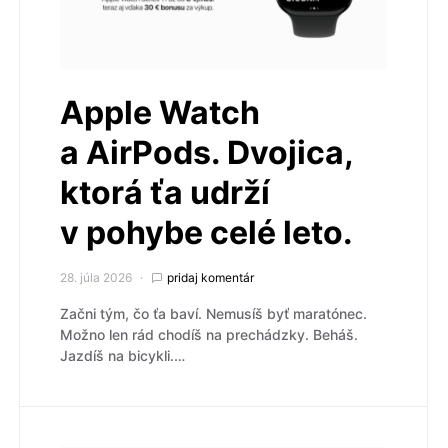
Apple Watch
a AirPods. Dvojica,
ktorá ťa udrží
v pohybe celé leto.
28. júla 2026
pridaj komentár
Začni tým, čo ťa baví. Nemusíš byť maratónec.
Možno len rád chodíš na prechádzky. Beháš.
Jazdíš na bicykli.…