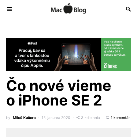
Čo nové vieme
o iPhone SE 2
by
Miloš Kučera
15. januára 2020
3 zdielania
1 komentár