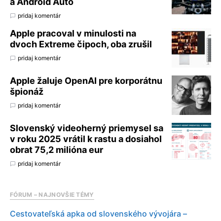
a Android Auto
pridaj komentár
Apple pracoval v minulosti na
dvoch Extreme čipoch, oba zrušil
pridaj komentár
Apple žaluje OpenAI pre korporátnu
špionáž
pridaj komentár
Slovenský videoherný priemysel sa
v roku 2025 vrátil k rastu a dosiahol
obrat 75,2 milióna eur
pridaj komentár
FÓRUM – NAJNOVŠIE TÉMY
Cestovateľská apka od slovenského vývojára –