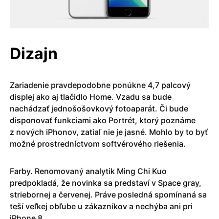
Dizajn
Zariadenie pravdepodobne ponúkne 4,7 palcový
displej ako aj tlačidlo Home. Vzadu sa bude
nachádzať jednošošovkový fotoaparát. Či bude
disponovať funkciami ako Portrét, ktorý poznáme
z nových iPhonov, zatiaľ nie je jasné. Mohlo by to byť
možné prostredníctvom softvérového riešenia.
Farby. Renomovaný analytik Ming Chi Kuo
predpokladá, že novinka sa predstaví v Space gray,
striebornej a červenej. Práve posledná spomínaná sa
teší veľkej obľube u zákazníkov a nechýba ani pri
iPhone 8.