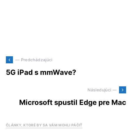
— Predchádzajúci
5G iPad s mmWave?
Následujúci —
Microsoft spustil Edge pre Mac
ČLÁNKY, KTORÉ BY SA VÁM MOHLI PÁČIŤ