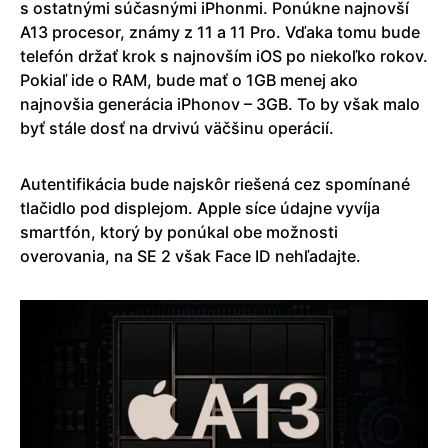
s ostatnými súčasnými iPhonmi. Ponúkne najnovší
A13 procesor, známy z 11 a 11 Pro. Vďaka tomu bude
telefón držať krok s najnovším iOS po niekoľko rokov.
Pokiaľ ide o RAM, bude mať o 1GB menej ako
najnovšia generácia iPhonov – 3GB. To by však malo
byť stále dosť na drvivú väčšinu operácií.
Autentifikácia bude najskôr riešená cez spomínané
tlačidlo pod displejom. Apple síce údajne vyvíja
smartfón, ktorý by ponúkal obe možnosti
overovania, na SE 2 však Face ID nehľadajte.