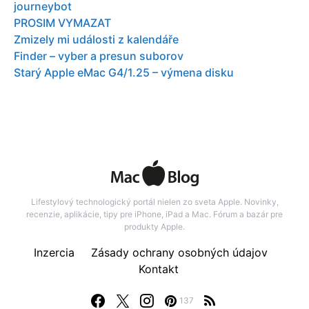
journeybot
PROSIM VYMAZAT
Zmizely mi události z kalendáře
Finder – vyber a presun suborov
Starý Apple eMac G4/1.25 – výmena disku
Lifestylový technologický portál nielen zo sveta Apple. Novinky,
recenzie, aplikácie, tipy pre iPhone, iPad a Mac. Fórum a bazár pre
produkty Apple.
Inzercia
Zásady ochrany osobných údajov
Kontakt
137