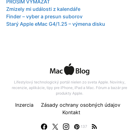
PROSIM VYMAZAT
Zmizely mi události z kalendáře
Finder – vyber a presun suborov
Starý Apple eMac G4/1.25 – výmena disku
Lifestylový technologický portál nielen zo sveta Apple. Novinky,
recenzie, aplikácie, tipy pre iPhone, iPad a Mac. Fórum a bazár pre
produkty Apple.
Inzercia
Zásady ochrany osobných údajov
Kontakt
137