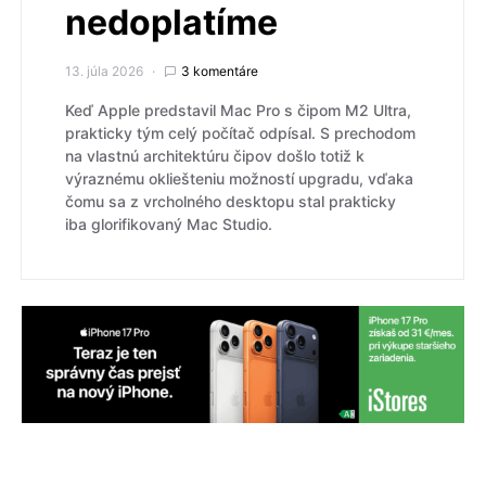
nedoplatíme
13. júla 2026
3 komentáre
Keď Apple predstavil Mac Pro s čipom M2 Ultra,
prakticky tým celý počítač odpísal. S prechodom
na vlastnú architektúru čipov došlo totiž k
výraznému okliešteniu možností upgradu, vďaka
čomu sa z vrcholného desktopu stal prakticky
iba glorifikovaný Mac Studio.