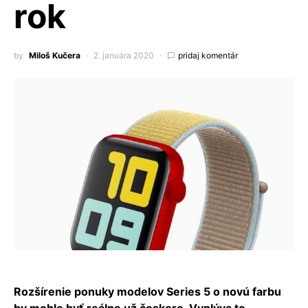
rok
by
Miloš Kučera
2. januára 2020
pridaj komentár
Rozšírenie ponuky modelov Series 5 o novú farbu