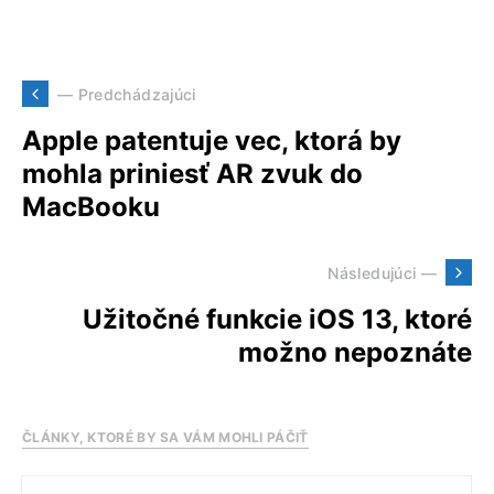
— Predchádzajúci
Apple patentuje vec, ktorá by
mohla priniesť AR zvuk do
MacBooku
Následujúci —
Užitočné funkcie iOS 13, ktoré
možno nepoznáte
ČLÁNKY, KTORÉ BY SA VÁM MOHLI PÁČIŤ