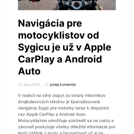
Navigácia pre
motocyklistov od
Sygicu je už v Apple
CarPlay a Android
Auto
14. júla 2026
pridaj komentár
V reakcii na silný dopyt zo strany milovníkov
dvojkolesových tátošov je špecializovaná
navigácia Sygic pre motorky teraz k dispozícii
cez Apple CarPlay a Android Auto.
Motocyklistom umožňuje sústrediť sa na cestu a
zároveň poskytuje všetky dôležité informácie pre
lepší zážitok z jazdy a bezpečnosť už aj na