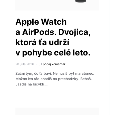
Apple Watch
a AirPods. Dvojica,
ktorá ťa udrží
v pohybe celé leto.
28. júla 2026
pridaj komentár
Začni tým, čo ťa baví. Nemusíš byť maratónec.
Možno len rád chodíš na prechádzky. Beháš.
Jazdíš na bicykli.…