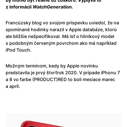
by mohlo byť reálne už čoskoro. Vyplýva to
z informácii
WatchGeneration.
Francúzsky blog vo svojom príspevku uviedol, že na
spomínané hodinky narazil v Apple databáze, ktorú
ale bližšie nešpecifikoval. Má ísť o hliníkový model
s podobným červeným povrchom ako má napríklad
iPod Touch.
Možným termínom, kedy by Apple novinku
predstavila je prvý štvrťrok 2020. V prípade iPhonu 7
a 8 vo farbe (PRODUCT)RED to boli mesiace marec
a apríl.