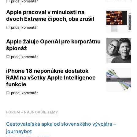
pridaj komentár
Apple pracoval v minulosti na
dvoch Extreme čipoch, oba zrušil
pridaj komentár
Apple žaluje OpenAI pre korporátnu
špionáž
pridaj komentár
iPhone 18 neponúkne dostatok
RAM na všetky Apple Intelligence
funkcie
pridaj komentár
FÓRUM – NAJNOVŠIE TÉMY
Cestovateľská apka od slovenského vývojára –
journeybot