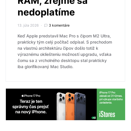
RAM, zrejme sa
nedoplatíme
13. júla 2026
3 komentáre
Keď Apple predstavil Mac Pro s čipom M2 Ultra,
prakticky tým celý počítač odpísal. S prechodom
na vlastnú architektúru čipov došlo totiž k
výraznému okliešteniu možností upgradu, vďaka
čomu sa z vrcholného desktopu stal prakticky
iba glorifikovaný Mac Studio.