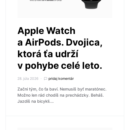
Apple Watch
a AirPods. Dvojica,
ktorá ťa udrží
v pohybe celé leto.
28. júla 2026
pridaj komentár
Začni tým, čo ťa baví. Nemusíš byť maratónec.
Možno len rád chodíš na prechádzky. Beháš.
Jazdíš na bicykli.…