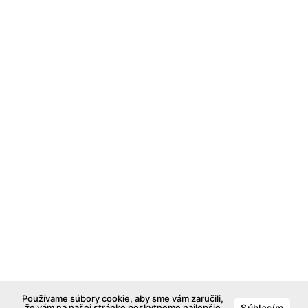
Používame súbory cookie, aby sme vám zaručili,
že vám na našej stránke poskytneme najlepšie
Súhlasím