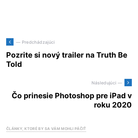
— Predchádzajúci
Pozrite si nový trailer na Truth Be
Told
Následujúci —
Čo prinesie Photoshop pre iPad v
roku 2020
ČLÁNKY, KTORÉ BY SA VÁM MOHLI PÁČIŤ