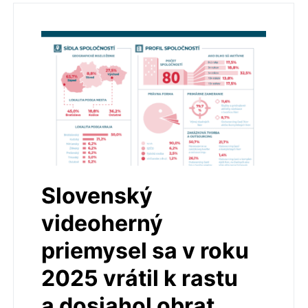
Slovenský
videoherný
priemysel sa v roku
2025 vrátil k rastu
a dosiahol obrat