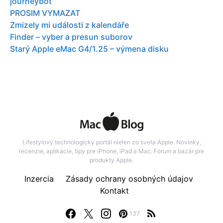
journeybot
PROSIM VYMAZAT
Zmizely mi události z kalendáře
Finder – vyber a presun suborov
Starý Apple eMac G4/1.25 – výmena disku
Lifestylový technologický portál nielen zo sveta Apple. Novinky,
recenzie, aplikácie, tipy pre iPhone, iPad a Mac. Fórum a bazár pre
produkty Apple.
Inzercia
Zásady ochrany osobných údajov
Kontakt
137