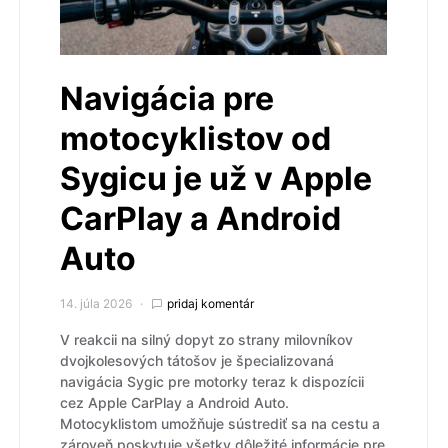
Navigácia pre
motocyklistov od
Sygicu je už v Apple
CarPlay a Android
Auto
14. júla 2026
pridaj komentár
V reakcii na silný dopyt zo strany milovníkov
dvojkolesových tátošov je špecializovaná
navigácia Sygic pre motorky teraz k dispozícii
cez Apple CarPlay a Android Auto.
Motocyklistom umožňuje sústrediť sa na cestu a
zároveň poskytuje všetky dôležité informácie pre