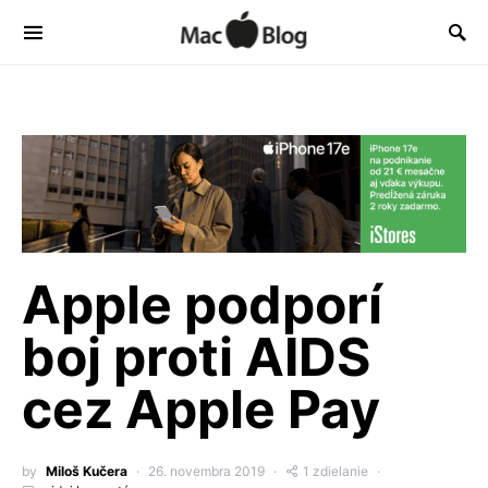
Apple podporí
boj proti AIDS
cez Apple Pay
by
Miloš Kučera
26. novembra 2019
1 zdielanie