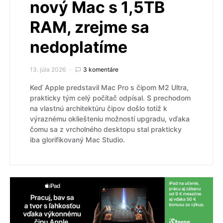
nový Mac s 1,5TB
RAM, zrejme sa
nedoplatíme
13. júla 2026
3 komentáre
Keď Apple predstavil Mac Pro s čipom M2 Ultra,
prakticky tým celý počítač odpísal. S prechodom
na vlastnú architektúru čipov došlo totiž k
výraznému okliešteniu možností upgradu, vďaka
čomu sa z vrcholného desktopu stal prakticky
iba glorifikovaný Mac Studio.