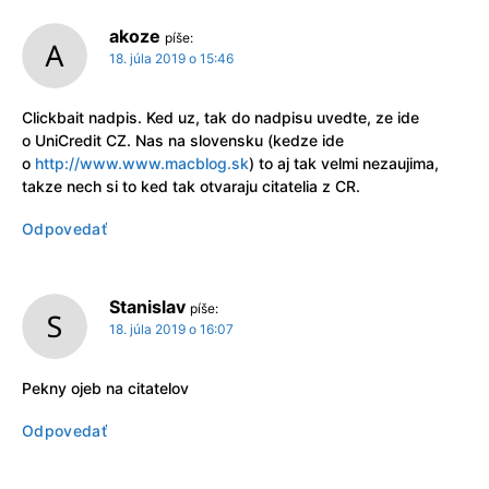
akoze
píše:
18. júla 2019 o 15:46
Clickbait nadpis. Ked uz, tak do nadpisu uvedte, ze ide
o UniCredit CZ. Nas na slovensku (kedze ide
o
http://www.www.macblog.sk
) to aj tak velmi nezaujima,
takze nech si to ked tak otvaraju citatelia z CR.
Odpovedať
Stanislav
píše:
18. júla 2019 o 16:07
Pekny ojeb na citatelov
Odpovedať