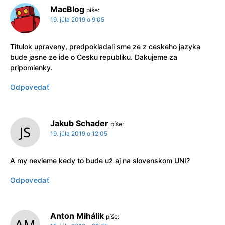
MacBlog
píše:
19. júla 2019 o 9:05
Titulok upraveny, predpokladali sme ze z ceskeho jazyka
bude jasne ze ide o Cesku republiku. Dakujeme za
pripomienky.
Odpovedať
Jakub Schader
píše:
19. júla 2019 o 12:05
A my nevieme kedy to bude už aj na slovenskom UNI?
Odpovedať
Anton Mihálik
píše: