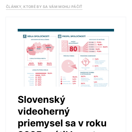
ČLÁNKY, KTORÉ BY SA VÁM MOHLI PÁČIŤ
Slovenský
videoherný
priemysel sa v roku