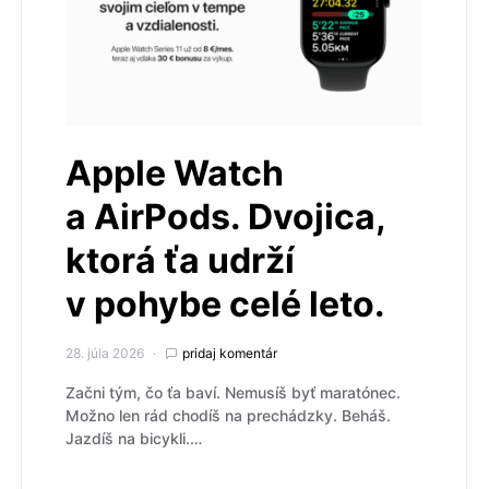
Apple Watch
a AirPods. Dvojica,
ktorá ťa udrží
v pohybe celé leto.
28. júla 2026
pridaj komentár
Začni tým, čo ťa baví. Nemusíš byť maratónec.
Možno len rád chodíš na prechádzky. Beháš.
Jazdíš na bicykli.…