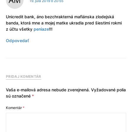
19. júla 2019 o 20:55
Unicredit bank, áno bezchrakterná mafiánska zlodejská
banda, ktorá mne a mojej matke ukradla pred šiestimi rokmi
z účtu všetky
peniaze
!!!
Odpovedať
PRIDAJ KOMENTÁR
Vaša e-mailová adresa nebude zverejnená.
Vyžadované polia
sú označené
*
Komentár
*