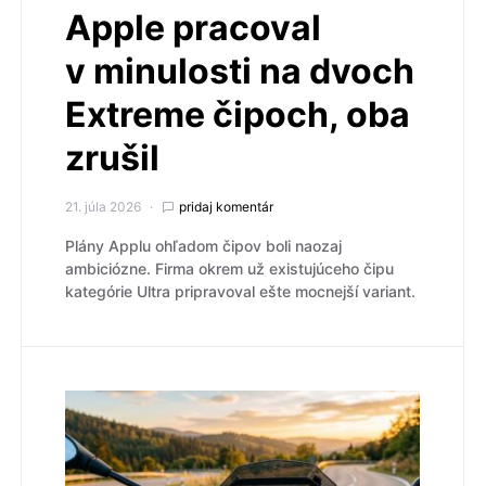
Apple pracoval
v minulosti na dvoch
Extreme čipoch, oba
zrušil
21. júla 2026
pridaj komentár
Plány Applu ohľadom čipov boli naozaj
ambiciózne. Firma okrem už existujúceho čipu
kategórie Ultra pripravoval ešte mocnejší variant.