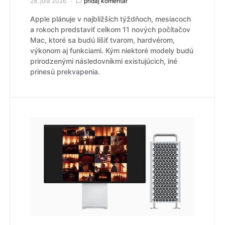
28. júla 2026
pridaj komentár
Apple plánuje v najbližších týždňoch, mesiacoch
a rokoch predstaviť celkom 11 nových počítačov
Mac, ktoré sa budú líšiť tvarom, hardvérom,
výkonom aj funkciami. Kým niektoré modely budú
prirodzenými následovníkmi existujúcich, iné
prinesú prekvapenia.