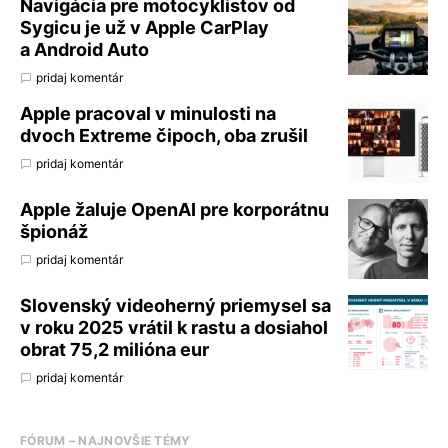
Navigácia pre motocyklistov od
Sygicu je už v Apple CarPlay
a Android Auto
pridaj komentár
Apple pracoval v minulosti na
dvoch Extreme čipoch, oba zrušil
pridaj komentár
Apple žaluje OpenAI pre korporátnu
špionáž
pridaj komentár
Slovenský videoherný priemysel sa
v roku 2025 vrátil k rastu a dosiahol
obrat 75,2 milióna eur
pridaj komentár
FÓRUM – NAJNOVŠIE TÉMY