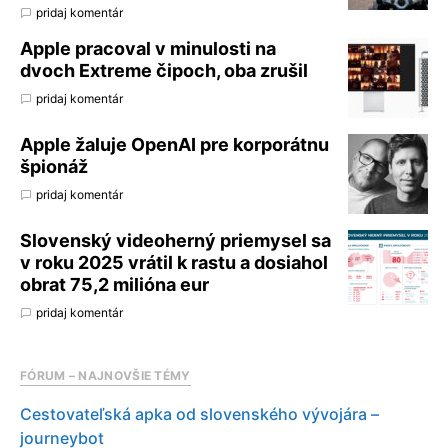
pridaj komentár
Apple pracoval v minulosti na
dvoch Extreme čipoch, oba zrušil
pridaj komentár
Apple žaluje OpenAI pre korporátnu
špionáž
pridaj komentár
Slovenský videoherný priemysel sa
v roku 2025 vrátil k rastu a dosiahol
obrat 75,2 milióna eur
pridaj komentár
FÓRUM – NAJNOVŠIE TÉMY
Cestovateľská apka od slovenského vývojára –
journeybot