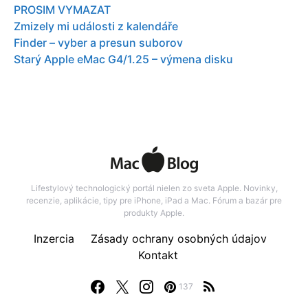
PROSIM VYMAZAT
Zmizely mi události z kalendáře
Finder – vyber a presun suborov
Starý Apple eMac G4/1.25 – výmena disku
Lifestylový technologický portál nielen zo sveta Apple. Novinky,
recenzie, aplikácie, tipy pre iPhone, iPad a Mac. Fórum a bazár pre
produkty Apple.
Inzercia
Zásady ochrany osobných údajov
Kontakt
137