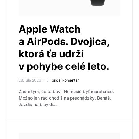
Apple Watch
a AirPods. Dvojica,
ktorá ťa udrží
v pohybe celé leto.
28. júla 2026
pridaj komentár
Začni tým, čo ťa baví. Nemusíš byť maratónec.
Možno len rád chodíš na prechádzky. Beháš.
Jazdíš na bicykli.…