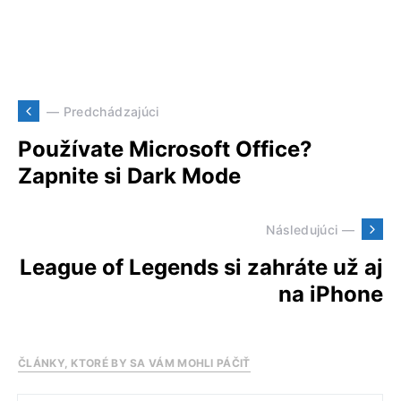
— Predchádzajúci
Používate Microsoft Office?
Zapnite si Dark Mode
Následujúci —
League of Legends si zahráte už aj
na iPhone
ČLÁNKY, KTORÉ BY SA VÁM MOHLI PÁČIŤ