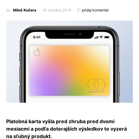
by
Miloš Kučera
18. októbra 2019
pridaj komentár
Platobná karta vyšla pred zhruba pred dvomi
mesiacmi a podľa doterajších výsledkov to vyzerá
na sľubný produkt.