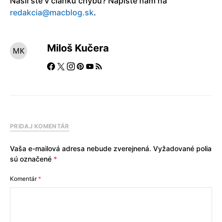
Našli ste v článku chybu? Napíšte nám na
redakcia@macblog.sk
.
Miloš Kučera
PRIDAJ KOMENTÁR
Vaša e-mailová adresa nebude zverejnená.
Vyžadované polia
sú označené
*
Komentár
*