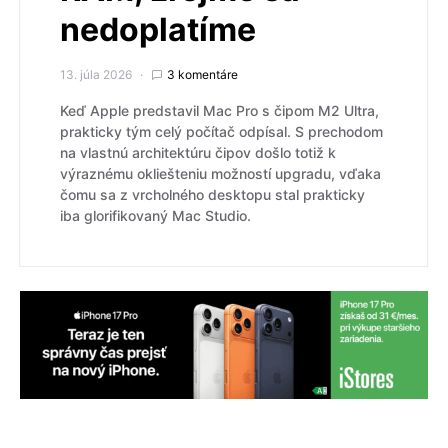
nedoplatíme
13. júla 2026
3 komentáre
Keď Apple predstavil Mac Pro s čipom M2 Ultra,
prakticky tým celý počítač odpísal. S prechodom
na vlastnú architektúru čipov došlo totiž k
výraznému okliešteniu možností upgradu, vďaka
čomu sa z vrcholného desktopu stal prakticky
iba glorifikovaný Mac Studio.