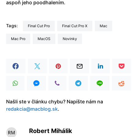
aspoň jeho poodhalením.
Tags:
Final Cut Pro
Final Cut Pro X
Mac
Mac Pro
macOS
Novinky
Našli ste v článku chybu? Napíšte nám na
redakcia@macblog.sk
.
Robert Mihálik