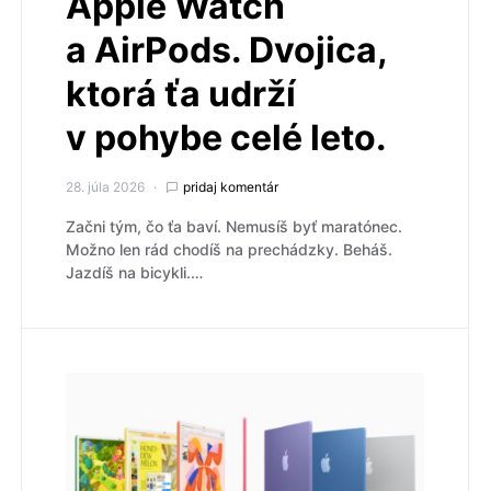
Apple Watch
a AirPods. Dvojica,
ktorá ťa udrží
v pohybe celé leto.
28. júla 2026
pridaj komentár
Začni tým, čo ťa baví. Nemusíš byť maratónec.
Možno len rád chodíš na prechádzky. Beháš.
Jazdíš na bicykli.…