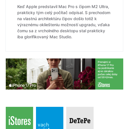
Keď Apple predstavil Mac Pro s čipom M2 Ultra,
prakticky tým celý počítač odpísal. S prechodom
na vlastnú architektúru čipov došlo totiž k
výraznému okliešteniu možností upgradu, vďaka
čomu sa z vrcholného desktopu stal prakticky
iba glorifikovaný Mac Studio.