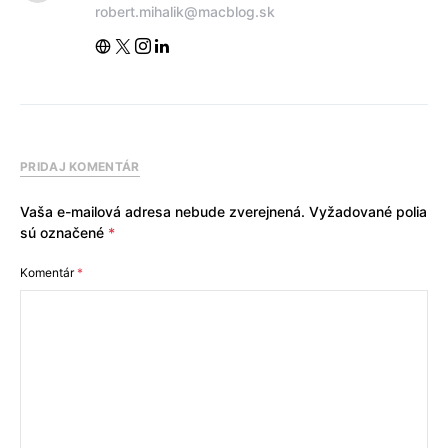
robert.mihalik@macblog.sk
PRIDAJ KOMENTÁR
Vaša e-mailová adresa nebude zverejnená.
Vyžadované polia
sú označené
*
Komentár
*