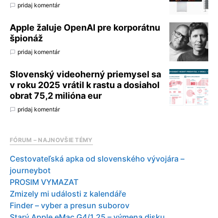
pridaj komentár
Apple žaluje OpenAI pre korporátnu
špionáž
pridaj komentár
Slovenský videoherný priemysel sa
v roku 2025 vrátil k rastu a dosiahol
obrat 75,2 milióna eur
pridaj komentár
FÓRUM – NAJNOVŠIE TÉMY
Cestovateľská apka od slovenského vývojára –
journeybot
PROSIM VYMAZAT
Zmizely mi události z kalendáře
Finder – vyber a presun suborov
Starý Apple eMac G4/1.25 – výmena disku