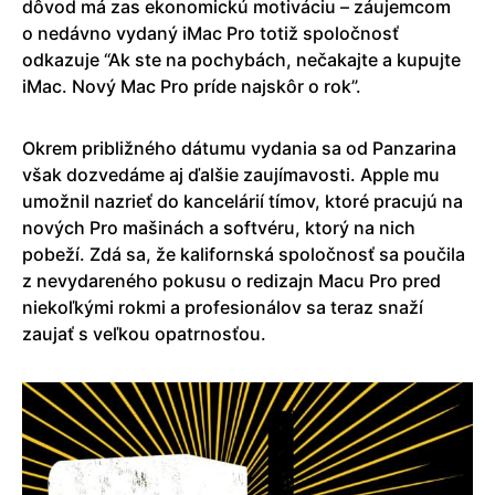
dôvod má zas ekonomickú motiváciu – záujemcom
o nedávno vydaný iMac Pro totiž spoločnosť
odkazuje “Ak ste na pochybách, nečakajte a kupujte
iMac. Nový Mac Pro príde najskôr o rok”.
Okrem približného dátumu vydania sa od Panzarina
však dozvedáme aj ďalšie zaujímavosti. Apple mu
umožnil nazrieť do kancelárií tímov, ktoré pracujú na
nových Pro mašinách a softvéru, ktorý na nich
pobeží. Zdá sa, že kalifornská spoločnosť sa poučila
z nevydareného pokusu o redizajn Macu Pro pred
niekoľkými rokmi a profesionálov sa teraz snaží
zaujať s veľkou opatrnosťou.