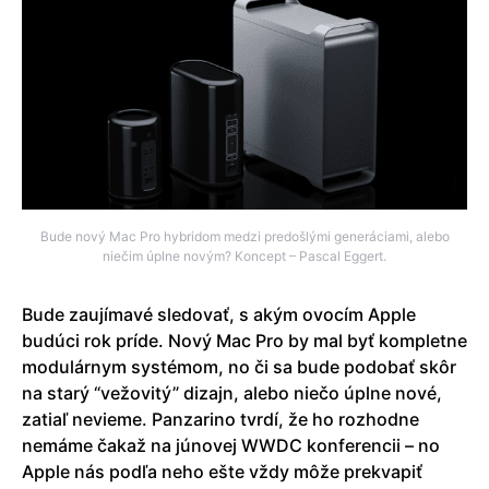
Bude nový Mac Pro hybridom medzi predošlými generáciami, alebo
niečim úplne novým? Koncept – Pascal Eggert.
Bude zaujímavé sledovať, s akým ovocím Apple
budúci rok príde. Nový Mac Pro by mal byť kompletne
modulárnym systémom, no či sa bude podobať skôr
na starý “vežovitý” dizajn, alebo niečo úplne nové,
zatiaľ nevieme. Panzarino tvrdí, že ho rozhodne
nemáme čakaž na júnovej WWDC konferencii – no
Apple nás podľa neho ešte vždy môže prekvapiť