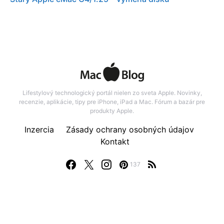
Lifestylový technologický portál nielen zo sveta Apple. Novinky,
recenzie, aplikácie, tipy pre iPhone, iPad a Mac. Fórum a bazár pre
produkty Apple.
Inzercia
Zásady ochrany osobných údajov
Kontakt
137