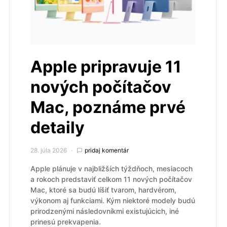
Apple pripravuje 11
nových počítačov
Mac, poznáme prvé
detaily
28. júla 2026
pridaj komentár
Apple plánuje v najbližších týždňoch, mesiacoch
a rokoch predstaviť celkom 11 nových počítačov
Mac, ktoré sa budú líšiť tvarom, hardvérom,
výkonom aj funkciami. Kým niektoré modely budú
prirodzenými následovníkmi existujúcich, iné
prinesú prekvapenia.