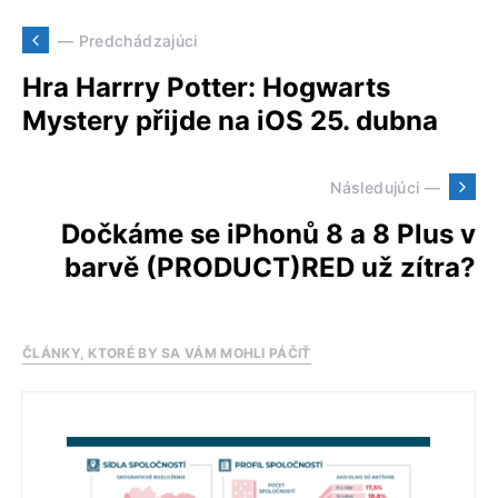
— Predchádzajúci
Hra Harrry Potter: Hogwarts
Mystery přijde na iOS 25. dubna
Následujúci —
Dočkáme se iPhonů 8 a 8 Plus v
barvě (PRODUCT)RED už zítra?
ČLÁNKY, KTORÉ BY SA VÁM MOHLI PÁČIŤ