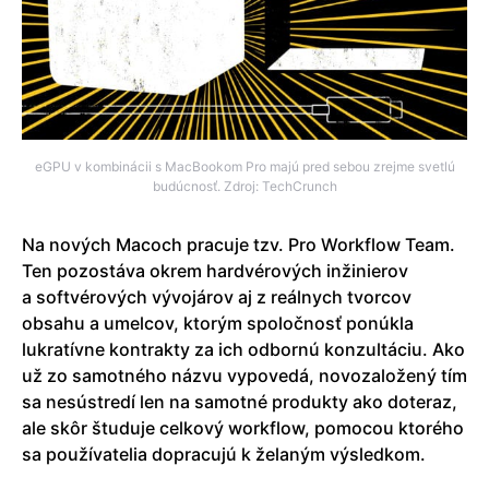
eGPU v kombinácii s MacBookom Pro majú pred sebou zrejme svetlú
budúcnosť. Zdroj: TechCrunch
Na nových Macoch pracuje tzv. Pro Workflow Team.
Ten pozostáva okrem hardvérových inžinierov
a softvérových vývojárov aj z reálnych tvorcov
obsahu a umelcov, ktorým spoločnosť ponúkla
lukratívne kontrakty za ich odbornú konzultáciu. Ako
už zo samotného názvu vypovedá, novozaložený tím
sa nesústredí len na samotné produkty ako doteraz,
ale skôr študuje celkový workflow, pomocou ktorého
sa používatelia dopracujú k želaným výsledkom.