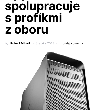
spolupracuje
s profíkmi
z oboru
by
Robert Mihálik
8. apríla 2018
pridaj komentár