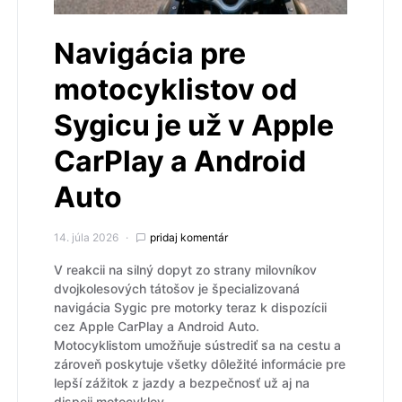
Navigácia pre
motocyklistov od
Sygicu je už v Apple
CarPlay a Android
Auto
14. júla 2026
pridaj komentár
V reakcii na silný dopyt zo strany milovníkov
dvojkolesových tátošov je špecializovaná
navigácia Sygic pre motorky teraz k dispozícii
cez Apple CarPlay a Android Auto.
Motocyklistom umožňuje sústrediť sa na cestu a
zároveň poskytuje všetky dôležité informácie pre
lepší zážitok z jazdy a bezpečnosť už aj na
dispeji motocyklov.