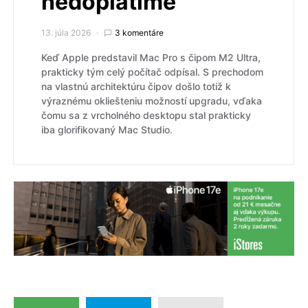
nedoplatíme
13. júla 2026
3 komentáre
Keď Apple predstavil Mac Pro s čipom M2 Ultra,
prakticky tým celý počítač odpísal. S prechodom
na vlastnú architektúru čipov došlo totiž k
výraznému okliešteniu možností upgradu, vďaka
čomu sa z vrcholného desktopu stal prakticky
iba glorifikovaný Mac Studio.