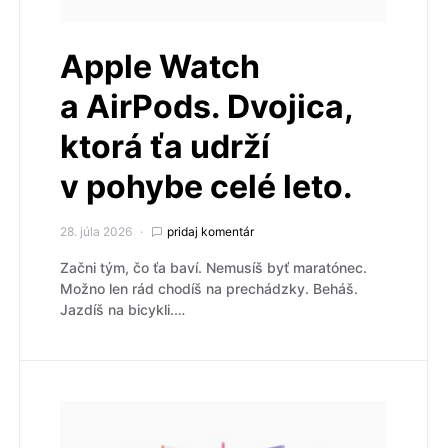
Apple Watch
a AirPods. Dvojica,
ktorá ťa udrží
v pohybe celé leto.
28. júla 2026
pridaj komentár
Začni tým, čo ťa baví. Nemusíš byť maratónec.
Možno len rád chodíš na prechádzky. Beháš.
Jazdíš na bicykli.…