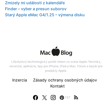
Zmizely mi události z kalendáře
Finder – vyber a presun suborov
Starý Apple eMac G4/1.25 – výmena disku
Lifestylový technologický portál nielen zo sveta Apple. Novinky,
recenzie, aplikácie, tipy pre iPhone, iPad a Mac. Fórum a bazár pre
produkty Apple.
Inzercia
Zásady ochrany osobných údajov
Kontakt
137