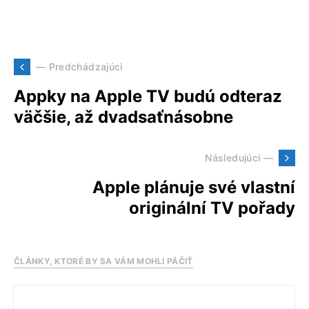
— Predchádzajúci
Appky na Apple TV budú odteraz
väčšie, až dvadsaťnásobne
Následujúci —
Apple plánuje své vlastní
originální TV pořady
ČLÁNKY, KTORÉ BY SA VÁM MOHLI PÁČIŤ