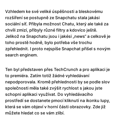
Vzhledem ke své veliké úspěšnosti a bleskovému
rozšíření se postupně ze Snapchatu stala jakási
sociální síť. Přibyla možnost Chatu, který ale také za
chvíli zmizí, přibyly různé filtry a kdovíco ještě.
Jelikož na Snapchatu jsou i jakési „news“ a celkově je
toho prostě hodně, bylo potřeba vše trochu
zpřehlednit. I proto nejspíše Snapchat přišel s novým
search enginem.
Ten byl představen přes TechCrunch a pro aplikaci je
to premiéra. Zatím totiž žádné vyhledávaní
nepodporovala. Kromě přehlednosti by se podle slov
společnosti měla také zvýšit rychlost s jakou jste
schopni aplikaci využívat. Do vyhledávacího
prostředí se dostanete pmocí kliknutí na ikonku lupy,
která se vám objeví v horní části obrazovky. Zde již
můžete hledat co se vám zlíbí.