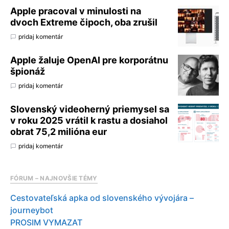
Apple pracoval v minulosti na
dvoch Extreme čipoch, oba zrušil
pridaj komentár
Apple žaluje OpenAI pre korporátnu
špionáž
pridaj komentár
Slovenský videoherný priemysel sa
v roku 2025 vrátil k rastu a dosiahol
obrat 75,2 milióna eur
pridaj komentár
FÓRUM – NAJNOVŠIE TÉMY
Cestovateľská apka od slovenského vývojára –
journeybot
PROSIM VYMAZAT