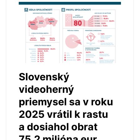
Slovenský
videoherný
priemysel sa v roku
2025 vrátil k rastu
a dosiahol obrat
75,2 milióna eur