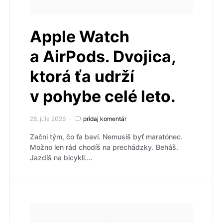
Apple Watch
a AirPods. Dvojica,
ktorá ťa udrží
v pohybe celé leto.
28. júla 2026
pridaj komentár
Začni tým, čo ťa baví. Nemusíš byť maratónec.
Možno len rád chodíš na prechádzky. Beháš.
Jazdíš na bicykli.…