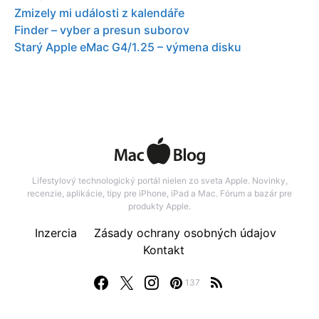
Zmizely mi události z kalendáře
Finder – vyber a presun suborov
Starý Apple eMac G4/1.25 – výmena disku
Lifestylový technologický portál nielen zo sveta Apple. Novinky,
recenzie, aplikácie, tipy pre iPhone, iPad a Mac. Fórum a bazár pre
produkty Apple.
Inzercia
Zásady ochrany osobných údajov
Kontakt
137