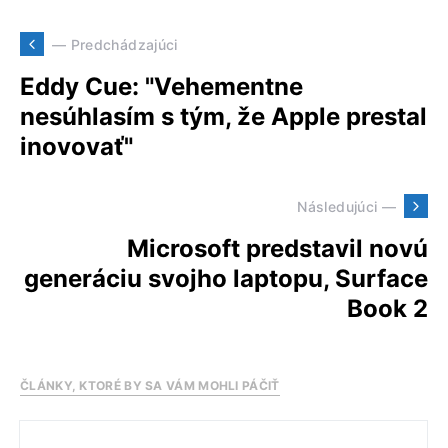
— Predchádzajúci
Eddy Cue: "Vehementne
nesúhlasím s tým, že Apple prestal
inovovať"
Následujúci —
Microsoft predstavil novú
generáciu svojho laptopu, Surface
Book 2
ČLÁNKY, KTORÉ BY SA VÁM MOHLI PÁČIŤ