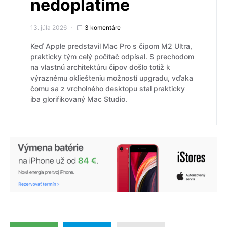
nedoplatíme
13. júla 2026
3 komentáre
Keď Apple predstavil Mac Pro s čipom M2 Ultra,
prakticky tým celý počítač odpísal. S prechodom
na vlastnú architektúru čipov došlo totiž k
výraznému okliešteniu možností upgradu, vďaka
čomu sa z vrcholného desktopu stal prakticky
iba glorifikovaný Mac Studio.