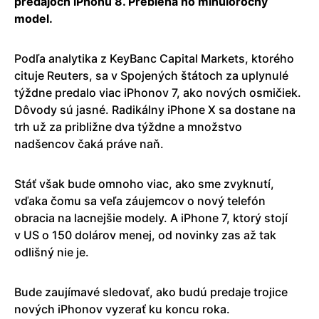
predajoch iPhonu 8. Prebieha ho minuloročný
model.
Podľa analytika z KeyBanc Capital Markets, ktorého
cituje Reuters, sa v Spojených štátoch za uplynulé
týždne predalo viac iPhonov 7, ako nových osmičiek.
Dôvody sú jasné. Radikálny iPhone X sa dostane na
trh už za približne dva týždne a množstvo
nadšencov čaká práve naň.
Stáť však bude omnoho viac, ako sme zvyknutí,
vďaka čomu sa veľa záujemcov o nový telefón
obracia na lacnejšie modely. A iPhone 7, ktorý stojí
v US o 150 dolárov menej, od novinky zas až tak
odlišný nie je.
Bude zaujímavé sledovať, ako budú predaje trojice
nových iPhonov vyzerať ku koncu roka.