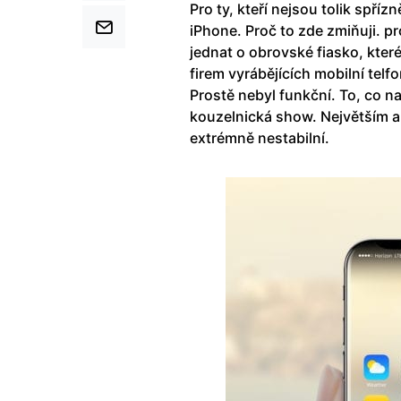
Pro ty, kteří nejsou tolik spříz
iPhone. Proč to zde zmiňuji. p
jednat o obrovské fiasko, kter
firem vyrábějících mobilní telf
Prostě nebyl funkční. To, co n
kouzelnická show. Největším a
extrémně nestabilní.