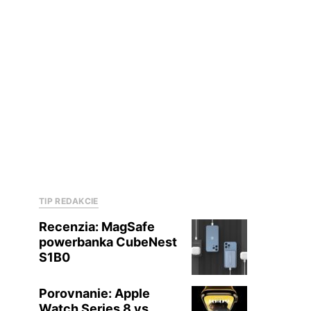
TIP REDAKCIE
Recenzia: MagSafe
powerbanka CubeNest
S1B0
Porovnanie: Apple
Watch Series 8 vs.