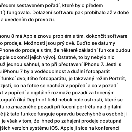
předem sestaveném pořadí, které bylo předem
í) fungovalo. Dolazení softwaru pak probíhalo až v době
 a uvedením do provozu.
Phonu 8 má Apple znovu problém s tím, dokončit software
do prodeje. Možnosti jsou prý dvě. Buďto se datumy
Phone do prodeje s tím, že některé základní funkce budou
ple dokončí jejich vývoj. Ostatně, to by nebylo nic
 jednou sáhnul, a to při předtavení iPhonu 7. Jestli si
u iPhonu 7 byla voděodolnost a duální fotoaparát
 funkcí dvojitého fotoaparátu, je takzvaný režim Portrét,
jistí, co na fotce se nachází v popředí a co v pozadí
kt v popředí a digitálně rozmaže pozadí za foceným
grafů říká Depth of field neboli pole ostrosti, které se
tu rozmazeného pozadí při focení portrétu na digitální
ě již tato funkce funguje opravdu bezchybně a osobně ji
 je však v tom, že ihned po zahájení prodeje dostupná
jších verzích systému iOS. Apple ji sice na konferenci