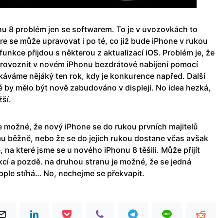
u 8 problém jen se softwarem. To je v uvozovkách to
re se může upravovat i po té, co již bude iPhone v rukou
funkce přijdou s některou z aktualizací iOS. Problém je, že
provoznit v novém iPhonu bezdrátové nabíjení pomocí
ekáváme nějáký ten rok, kdy je konkurence napřed. Další
ré by mělo být nově zabudováno v displeji. No idea hezká,
žší.
e možné, že nový iPhone se do rukou prvních majitelů
mu běžně, nebo že se do jejich rukou dostane včas avšak
na které jsme se u nového iPhonu 8 těšili. Může přijít
kcí a pozdě. na druhou stranu je možné, že se jedná
ple stíhá… No, nechejme se překvapit.