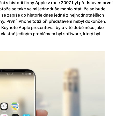
něni s historií firmy Apple v roce 2007 byl představen první
rotože se také velmi jednoduše mohlo stát, že se bude
é se zapíše do historie dnes jedné z nejhodnotnějších
ony. První iPhone totiž při představení nebyl dokončen.
a Keynote Apple prezentoval bylo v té době něco jako
 vlastně jediným problémem byl software, který byl