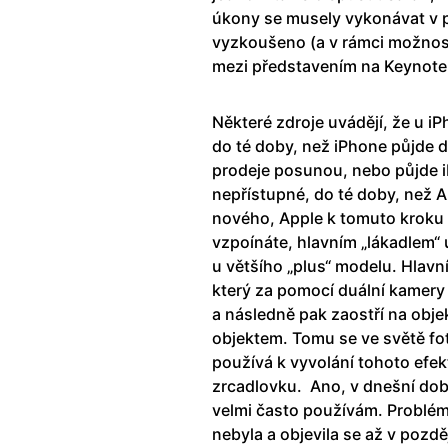
úkony se musely vykonávat v 
vyzkoušeno (a v rámci možnost
mezi představením na Keynote
Některé zdroje uvádějí, že u i
do té doby, než iPhone půjde 
prodeje posunou, nebo půjde i
nepřístupné, do té doby, než Ap
nového, Apple k tomuto kroku už
vzpoínáte, hlavním „lákadlem“ 
u většího „plus“ modelu. Hlavní
který za pomocí duální kamery z
a následně pak zaostří na obje
objektem. Tomu se ve světě foto
používá k vyvolání tohoto efek
zrcadlovku. Ano, v dnešní dob
velmi často používám. Problém
nebyla a objevila se až v pozdě