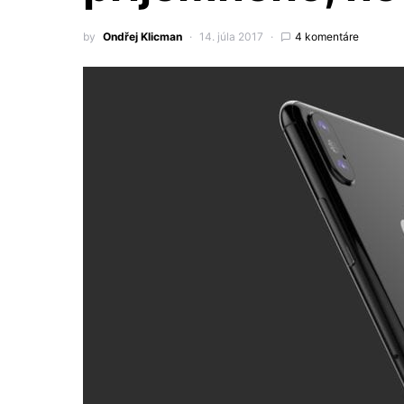
by
Ondřej Klicman
14. júla 2017
4 komentáre