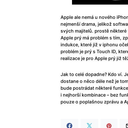
Apple ale nemá u nového iPhon
nejmenší drama, jelikož softwa
svých majitelů. prostě některé 
Apple prý má problém s tím, z
indukce, které již v iphonu oč
problém je prý s Touch ID, kte
realizace je pro Apple prý již tě
Jak to celé dopadne? Kdo ví. J
dostane o něco déle než je to
bude postrádat některé funkce, 
i nejhorší kombinace – bez fun
pouze o poplašnou zprávu a Ap