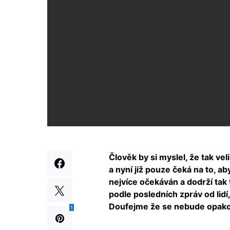
Člověk by si myslel, že tak ve
a nyní již pouze čeká na to, 
nejvíce očekáván a dodrží tak
podle posledních zpráv od lidí,
Doufejme že se nebude opako
1