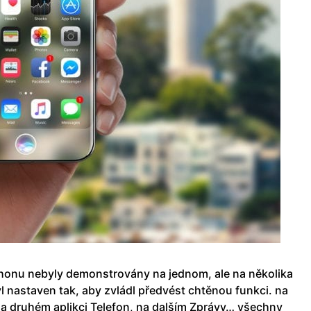
Phonu nebyly demonstrovány na jednom, ale na několika
 nastaven tak, aby zvládl předvést chtěnou funkci. na
 na druhém aplikci Telefon, na dalším Zprávy… všechny