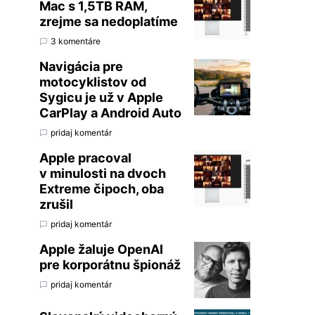
Mac s 1,5TB RAM,
zrejme sa nedoplatíme
3 komentáre
Navigácia pre
motocyklistov od
Sygicu je už v Apple
CarPlay a Android Auto
pridaj komentár
Apple pracoval
v minulosti na dvoch
Extreme čipoch, oba
zrušil
pridaj komentár
Apple žaluje OpenAI
pre korporátnu špionáž
pridaj komentár