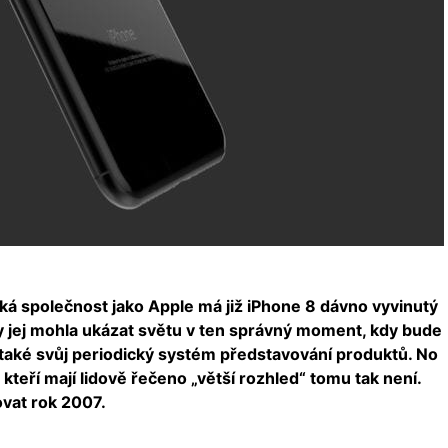
liká společnost jako Apple má již iPhone 8 dávno vyvinutý
aby jej mohla ukázat světu v ten správný moment, kdy bude
 také svůj periodický systém představování produktů. No
 kteří mají lidově řečeno „větší rozhled“ tomu tak není.
vat rok 2007.