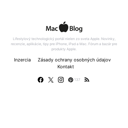
Lifestylový technologický portál nielen zo sveta Apple. Novinky,
recenzie, aplikácie, tipy pre iPhone, iPad a Mac. Fórum a bazár pre
produkty Apple.
Inzercia
Zásady ochrany osobných údajov
Kontakt
137