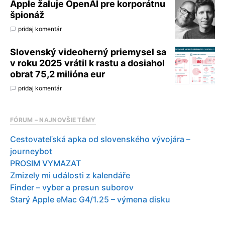
Apple žaluje OpenAI pre korporátnu
špionáž
pridaj komentár
Slovenský videoherný priemysel sa
v roku 2025 vrátil k rastu a dosiahol
obrat 75,2 milióna eur
pridaj komentár
FÓRUM – NAJNOVŠIE TÉMY
Cestovateľská apka od slovenského vývojára –
journeybot
PROSIM VYMAZAT
Zmizely mi události z kalendáře
Finder – vyber a presun suborov
Starý Apple eMac G4/1.25 – výmena disku