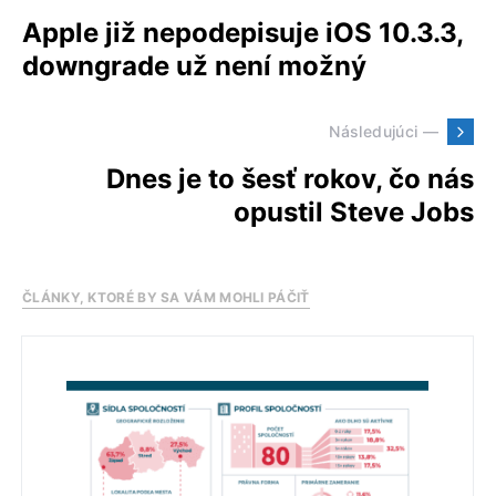
Apple již nepodepisuje iOS 10.3.3,
downgrade už není možný
Následujúci —
Dnes je to šesť rokov, čo nás
opustil Steve Jobs
ČLÁNKY, KTORÉ BY SA VÁM MOHLI PÁČIŤ