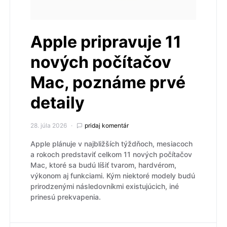
Apple pripravuje 11
nových počítačov
Mac, poznáme prvé
detaily
28. júla 2026
pridaj komentár
Apple plánuje v najbližších týždňoch, mesiacoch
a rokoch predstaviť celkom 11 nových počítačov
Mac, ktoré sa budú líšiť tvarom, hardvérom,
výkonom aj funkciami. Kým niektoré modely budú
prirodzenými následovníkmi existujúcich, iné
prinesú prekvapenia.