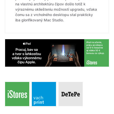
na vlastnú architektúru čipov došlo totiž k
výraznému okliešteniu možností upgradu, vďaka
čomu sa z vrcholného desktopu stal prakticky
iba glorifikovaný Mac Studio.