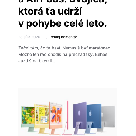
ktorá ťa udrží
v pohybe celé leto.
28. júla 2026
pridaj komentár
Začni tým, čo ťa baví. Nemusíš byť maratónec.
Možno len rád chodíš na prechádzky. Beháš.
Jazdíš na bicykli.…