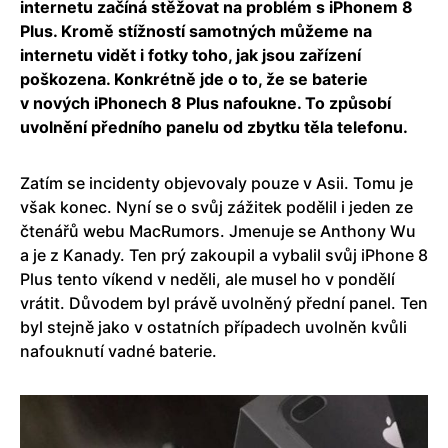
internetu začíná stěžovat na problém s iPhonem 8
Plus. Kromě stížností samotných můžeme na
internetu vidět i fotky toho, jak jsou zařízení
poškozena. Konkrétně jde o to, že se baterie
v nových iPhonech 8 Plus nafoukne. To způsobí
uvolnění předního panelu od zbytku těla telefonu.
Zatím se incidenty objevovaly pouze v Asii. Tomu je
však konec. Nyní se o svůj zážitek podělil i jeden ze
čtenářů webu MacRumors. Jmenuje se Anthony Wu
a je z Kanady. Ten prý zakoupil a vybalil svůj iPhone 8
Plus tento víkend v neděli, ale musel ho v pondělí
vrátit. Důvodem byl právě uvolněný přední panel. Ten
byl stejně jako v ostatních případech uvolněn kvůli
nafouknutí vadné baterie.