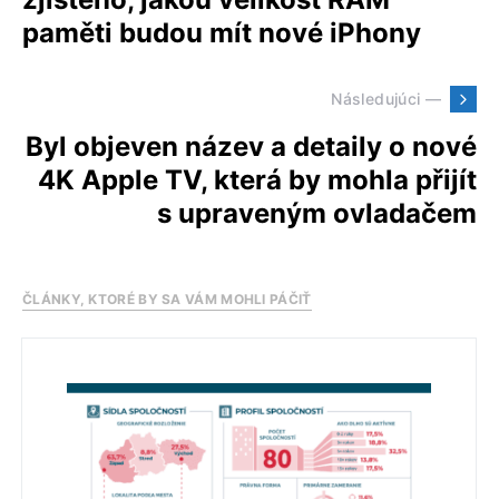
paměti budou mít nové iPhony
Následujúci —
Byl objeven název a detaily o nové
4K Apple TV, která by mohla přijít
s upraveným ovladačem
ČLÁNKY, KTORÉ BY SA VÁM MOHLI PÁČIŤ