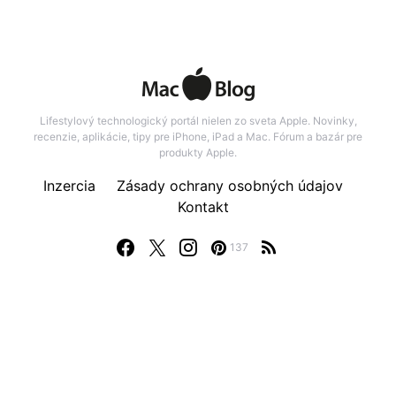
Lifestylový technologický portál nielen zo sveta Apple. Novinky,
recenzie, aplikácie, tipy pre iPhone, iPad a Mac. Fórum a bazár pre
produkty Apple.
Inzercia
Zásady ochrany osobných údajov
Kontakt
137