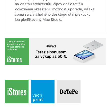
na vlastnú architektúru čipov došlo totiž k
výraznému okliešteniu možností upgradu, vďaka
čomu sa z vrcholného desktopu stal prakticky
iba glorifikovaný Mac Studio.