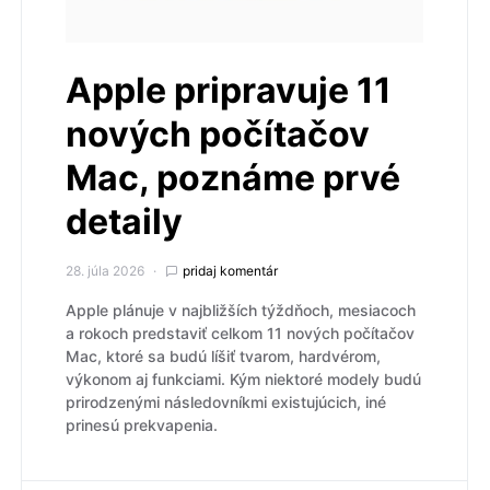
Apple pripravuje 11
nových počítačov
Mac, poznáme prvé
detaily
28. júla 2026
pridaj komentár
Apple plánuje v najbližších týždňoch, mesiacoch
a rokoch predstaviť celkom 11 nových počítačov
Mac, ktoré sa budú líšiť tvarom, hardvérom,
výkonom aj funkciami. Kým niektoré modely budú
prirodzenými následovníkmi existujúcich, iné
prinesú prekvapenia.