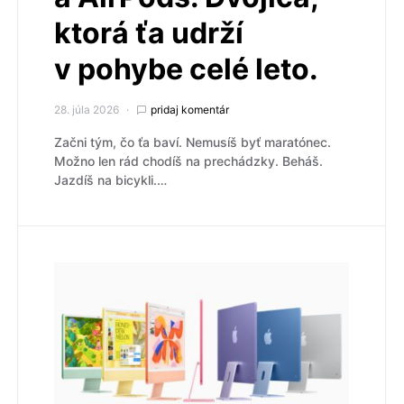
ktorá ťa udrží
v pohybe celé leto.
28. júla 2026
pridaj komentár
Začni tým, čo ťa baví. Nemusíš byť maratónec.
Možno len rád chodíš na prechádzky. Beháš.
Jazdíš na bicykli.…