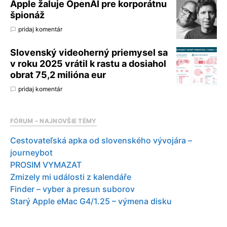
Apple žaluje OpenAI pre korporátnu
špionáž
pridaj komentár
Slovenský videoherný priemysel sa
v roku 2025 vrátil k rastu a dosiahol
obrat 75,2 milióna eur
pridaj komentár
FÓRUM – NAJNOVŠIE TÉMY
Cestovateľská apka od slovenského vývojára –
journeybot
PROSIM VYMAZAT
Zmizely mi události z kalendáře
Finder – vyber a presun suborov
Starý Apple eMac G4/1.25 – výmena disku