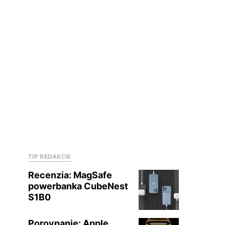
TIP REDAKCIE
Recenzia: MagSafe
powerbanka CubeNest
S1B0
Porovnanie: Apple