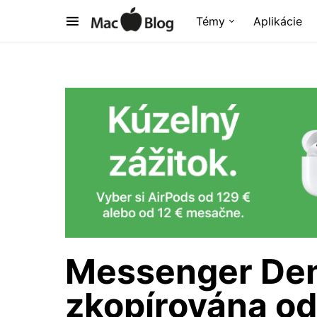
Témy
Aplikácie
Messenger Den
zkopírována o