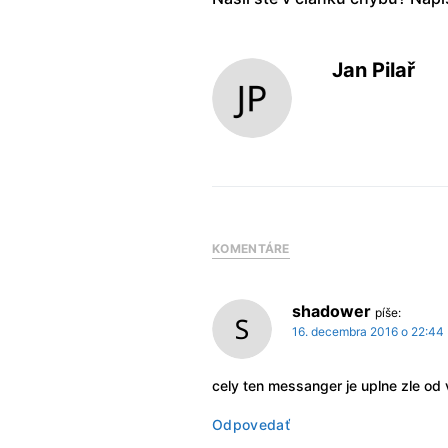
Jan Pilař
KOMENTÁRE
shadower
píše:
16. decembra 2016 o 22:44
cely ten messanger je uplne zle od
Odpovedať