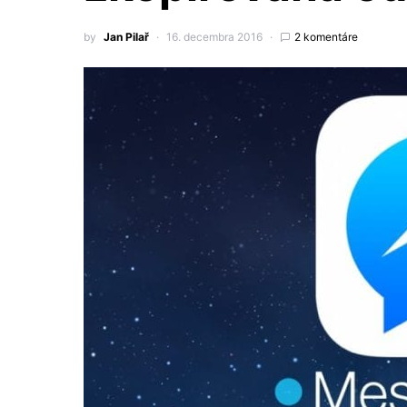
by
Jan Pilař
16. decembra 2016
2 komentáre