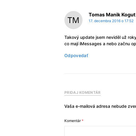
Tomas Manik Kogut
17. decembra 2016 o 17:52
Takový update jsem neviděl už roky a
co mají iMessages a nebo začnu op
Odpovedať
PRIDAJ KOMENTÁR
Vaša e-mailová adresa nebude zver
Komentár
*