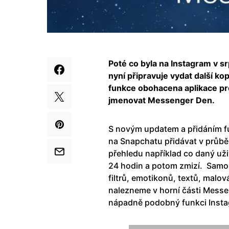
Poté co byla na Instagram v s
nyní připravuje vydat další ko
funkce obohacena aplikace pr
jmenovat Messenger Den.
S novým updatem a přidáním f
na Snapchatu přidávat v průbě
přehledu například co daný uži
24 hodin a potom zmizí. Samo
filtrů, emotikonů, textů, malo
nalezneme v horní části Messe
nápadně podobný funkci Insta