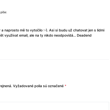
píše:
 naprosto mě to vytočilo :-). Asi si budu už chatovat jen s lidmi
ět využívat email, ale na ty nikdo neodpovídá… Deadend
ejnená.
Vyžadované polia sú označené
*