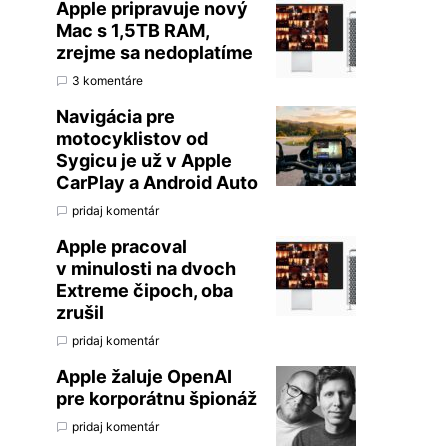
Apple pripravuje nový
Mac s 1,5TB RAM,
zrejme sa nedoplatíme
3 komentáre
Navigácia pre
motocyklistov od
Sygicu je už v Apple
CarPlay a Android Auto
pridaj komentár
Apple pracoval
v minulosti na dvoch
Extreme čipoch, oba
zrušil
pridaj komentár
Apple žaluje OpenAI
pre korporátnu špionáž
pridaj komentár