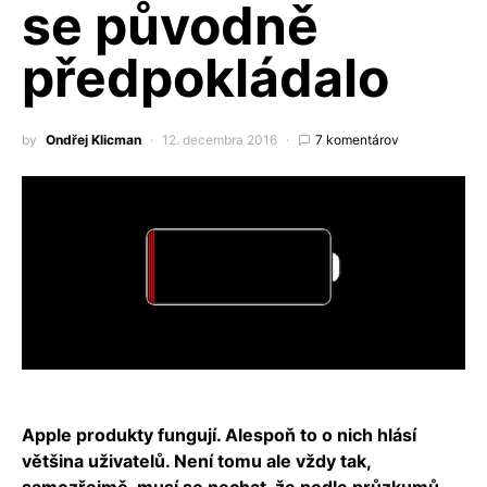
se původně
předpokládalo
by
Ondřej Klicman
12. decembra 2016
7 komentárov
Apple produkty fungují. Alespoň to o nich hlásí
většina uživatelů. Není tomu ale vždy tak,