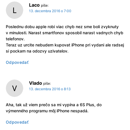
Laco
píše:
13. decembra 2016 o 7:00
Poslednu dobu apple robi viac chyb nez sme boli zvyknuty
v minulosti. Narast smartfonov sposobil narast vadnych chyb
telefonov.
Teraz uz urcite nebudem kupovat iPhone pri vydani ale radsej
si pockam na odozvy uzivatelov.
Odpovedať
Vlado
píše:
13. decembra 2016 o 8:13
Aha, tak už viem prečo sa mi vypína a 6S Plus, do
výmenného programu môj iPhone nespadá.
Odpovedať