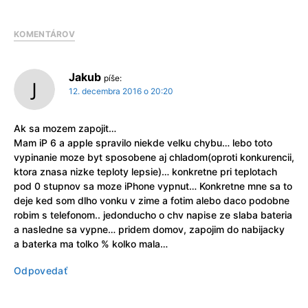
KOMENTÁROV
Jakub
píše:
12. decembra 2016 o 20:20
Ak sa mozem zapojit…
Mam iP 6 a apple spravilo niekde velku chybu… lebo toto
vypinanie moze byt sposobene aj chladom(oproti konkurencii,
ktora znasa nizke teploty lepsie)… konkretne pri teplotach
pod 0 stupnov sa moze iPhone vypnut… Konkretne mne sa to
deje ked som dlho vonku v zime a fotim alebo daco podobne
robim s telefonom.. jedonducho o chv napise ze slaba bateria
a nasledne sa vypne… pridem domov, zapojim do nabijacky
a baterka ma tolko % kolko mala…
Odpovedať