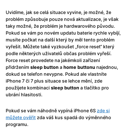
Uvidíme, jak se celá situace vyvine, je možné, že
problém způsobuje pouze nová aktualizace, je však
taky možné, že problém je hardwarového původu.
Pokud se vám po novém updatu baterie rychle vybíjí,
musíte počkat na další který by měl tento problém
vyřešit. Můžete také vyzkoušet „force reset“ který
podle některých uživatelů občas problém vyřeší.
Force reset provedete na jakémkoli zařízení
přidržením
sleep button
a
home buttonu
najednou,
dokud se telefon nevypne. Pokud ale vlastníte
iPhone 7 či 7 plus situace se lehce mění, zde
použijete kombinaci
sleep button
a tlačítko pro
ubrání hlasitosti.
Pokud se vám náhodně vypíná iPhone 6S
zde si
můžete ověřit
zda váš kus spadá do výměnného
programu.