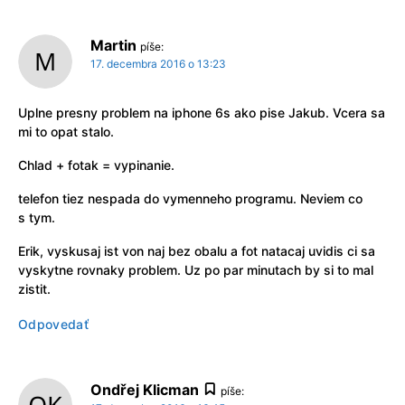
Martin
píše:
17. decembra 2016 o 13:23
Uplne presny problem na iphone 6s ako pise Jakub. Vcera sa
mi to opat stalo.
Chlad + fotak = vypinanie.
telefon tiez nespada do vymenneho programu. Neviem co
s tym.
Erik, vyskusaj ist von naj bez obalu a fot natacaj uvidis ci sa
vyskytne rovnaky problem. Uz po par minutach by si to mal
zistit.
Odpovedať
Ondřej Klicman
píše: