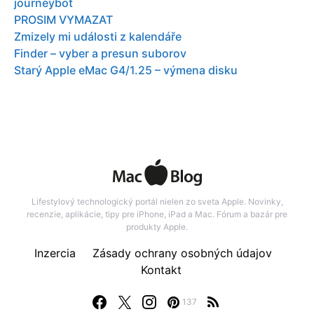
journeybot
PROSIM VYMAZAT
Zmizely mi události z kalendáře
Finder – vyber a presun suborov
Starý Apple eMac G4/1.25 – výmena disku
Lifestylový technologický portál nielen zo sveta Apple. Novinky,
recenzie, aplikácie, tipy pre iPhone, iPad a Mac. Fórum a bazár pre
produkty Apple.
Inzercia
Zásady ochrany osobných údajov
Kontakt
137