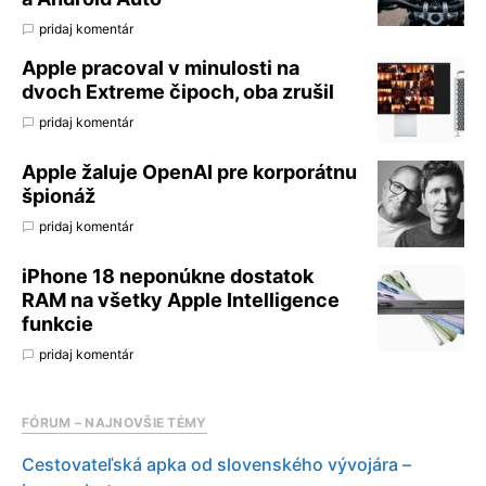
pridaj komentár
Apple pracoval v minulosti na
dvoch Extreme čipoch, oba zrušil
pridaj komentár
Apple žaluje OpenAI pre korporátnu
špionáž
pridaj komentár
iPhone 18 neponúkne dostatok
RAM na všetky Apple Intelligence
funkcie
pridaj komentár
FÓRUM – NAJNOVŠIE TÉMY
Cestovateľská apka od slovenského vývojára –