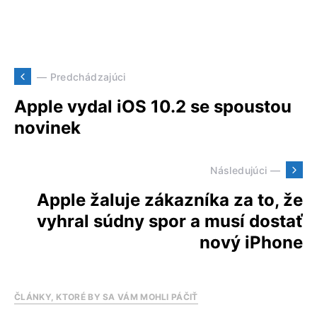
— Predchádzajúci
Apple vydal iOS 10.2 se spoustou
novinek
Následujúci —
Apple žaluje zákazníka za to, že
vyhral súdny spor a musí dostať
nový iPhone
ČLÁNKY, KTORÉ BY SA VÁM MOHLI PÁČIŤ