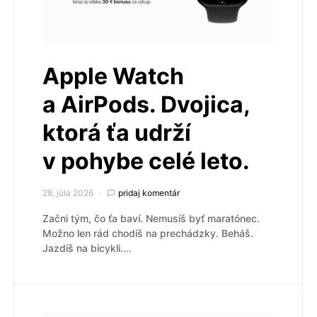
Apple Watch
a AirPods. Dvojica,
ktorá ťa udrží
v pohybe celé leto.
28. júla 2026
pridaj komentár
Začni tým, čo ťa baví. Nemusíš byť maratónec.
Možno len rád chodíš na prechádzky. Beháš.
Jazdíš na bicykli.…