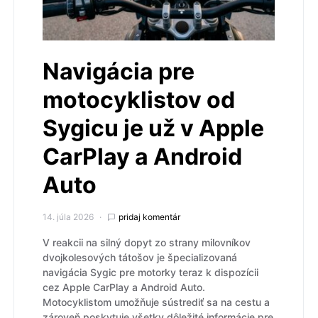
Navigácia pre
motocyklistov od
Sygicu je už v Apple
CarPlay a Android
Auto
14. júla 2026
pridaj komentár
V reakcii na silný dopyt zo strany milovníkov
dvojkolesových tátošov je špecializovaná
navigácia Sygic pre motorky teraz k dispozícii
cez Apple CarPlay a Android Auto.
Motocyklistom umožňuje sústrediť sa na cestu a
zároveň poskytuje všetky dôležité informácie pre