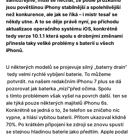
samozřejmě, musí se nechat, že podle průzkumů
jsou povětšinou iPhony stabilnější a spolehlivějíší
než konkurence, ale jak se říká – i mistr tesař se
někdy utne. A to se děje právě nyní, po příchodu
aktualizace operačního systému iOS, konkrétně
tedy verze 10.1.1 která spolu s drobnými změnami
přinesla taky veliké problémy s baterií u všech
iPhonů.
U některých modelů se projevuje silný „baterry drain“
tedy velmi rychlé vybíjení baterie. To můžeme
potvrdit. na našem redakčním iPhonu 7 plus se dá
pozorovat jak baterka „mizí“před očima. Spolu
s tímto problémem však vyšel na povrch další. ten se
ale týká pouze některých majitelů iPhonu 6s.
Konkrétně se jedná o to, že telefon se zničeho nic
vypne, a hlásí vybitou baterii. Přitom ukazoval klidně
70%. Po krátkém připojení ke zdroji se znovu spustí
se stejnou hladinou baterie jako předtím. Apple podal