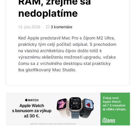
RAM, zrejme sa
nedoplatíme
13. júla 2026
3 komentáre
Keď Apple predstavil Mac Pro s čipom M2 Ultra,
prakticky tým celý počítač odpísal. S prechodom
na vlastnú architektúru čipov došlo totiž k
výraznému okliešteniu možností upgradu, vďaka
čomu sa z vrcholného desktopu stal prakticky
iba glorifikovaný Mac Studio.