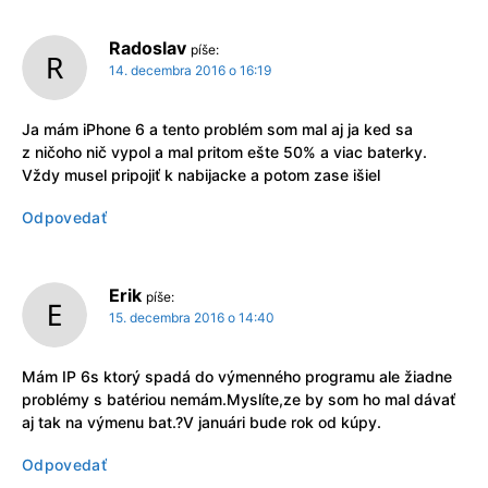
Radoslav
píše:
14. decembra 2016 o 16:19
Ja mám iPhone 6 a tento problém som mal aj ja ked sa
z ničoho nič vypol a mal pritom ešte 50% a viac baterky.
Vždy musel pripojiť k nabijacke a potom zase išiel
Odpovedať
Erik
píše:
15. decembra 2016 o 14:40
Mám IP 6s ktorý spadá do výmenného programu ale žiadne
problémy s batériou nemám.Myslíte,ze by som ho mal dávať
aj tak na výmenu bat.?V januári bude rok od kúpy.
Odpovedať