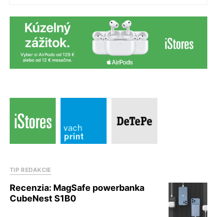
TIP REDAKCIE
Recenzia: MagSafe powerbanka
CubeNest S1B0