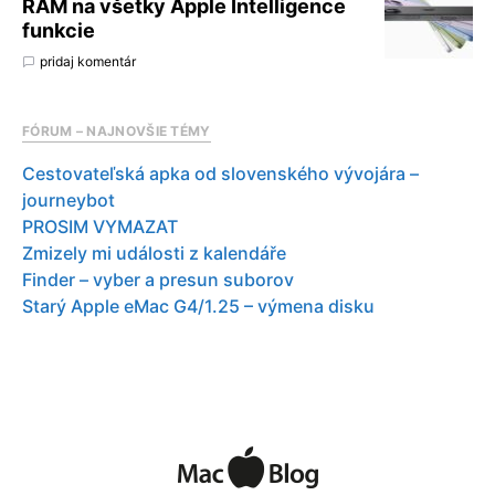
RAM na všetky Apple Intelligence
funkcie
pridaj komentár
FÓRUM – NAJNOVŠIE TÉMY
Cestovateľská apka od slovenského vývojára –
journeybot
PROSIM VYMAZAT
Zmizely mi události z kalendáře
Finder – vyber a presun suborov
Starý Apple eMac G4/1.25 – výmena disku