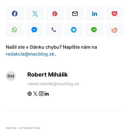
Našli ste v článku chybu? Napíšte nám na
redakcia@macblog.sk
.
Robert Mihálik
robert.mihalik@macblog.sk
PRIDAJ KOMENTÁR