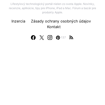
Lifestylový technologický portál nielen zo sveta Apple. Novinky,
recenzie, aplikácie, tipy pre iPhone, iPad a Mac. Fórum a bazár pre
produkty Apple.
Inzercia
Zásady ochrany osobných údajov
Kontakt
137