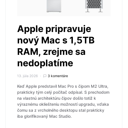
Apple pripravuje
nový Mac s 1,5TB
RAM, zrejme sa
nedoplatíme
13. júla 2026
3 komentáre
Keď Apple predstavil Mac Pro s čipom M2 Ultra,
prakticky tým celý počítač odpísal. S prechodom
na vlastnú architektúru čipov došlo totiž k
výraznému okliešteniu možností upgradu, vďaka
čomu sa z vrcholného desktopu stal prakticky
iba glorifikovaný Mac Studio.