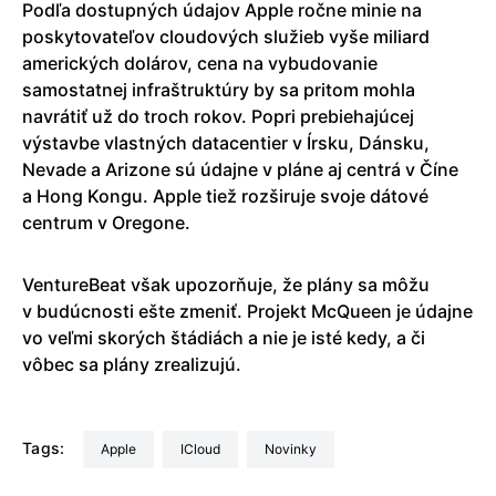
Podľa dostupných údajov Apple ročne minie na
poskytovateľov cloudových služieb vyše miliard
amerických dolárov, cena na vybudovanie
samostatnej infraštruktúry by sa pritom mohla
navrátiť už do troch rokov. Popri prebiehajúcej
výstavbe vlastných datacentier v Írsku, Dánsku,
Nevade a Arizone sú údajne v pláne aj centrá v Číne
a Hong Kongu. Apple tiež rozširuje svoje dátové
centrum v Oregone.
VentureBeat však upozorňuje, že plány sa môžu
v budúcnosti ešte zmeniť. Projekt McQueen je údajne
vo veľmi skorých štádiách a nie je isté kedy, a či
vôbec sa plány zrealizujú.
Tags:
Apple
iCloud
Novinky