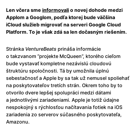
Len včera sme
informovali
o novej dohode medzi
Applom a Googlom, podľa ktorej bude väčšina
iCloud služieb migrovať na serveri Google Cloud
Platform. To je však zdá sa len dočasným riešením.
Stránka
VentureBeats
prináša informácie
o takzvanom “projekte McQueen”, ktorého cieľom
bude vystavať kompletne nezávislú cloudovú
štruktúru spoločnosti. Tá by umožnila úplnú
sebestačnosť a Apple by sa tak už nemusel spoliehať
na poskytovateľov tretích strán. Okrem toho by to
otvorilo dvere lepšej spolupráci medzi dátami
a jednotlivými zariadeniami. Apple je totiž údajne
nespokojný s rýchlosťou načítavania fotiek na iOS
zariadenia zo serverov súčasného poskytovateľa,
Amazonu.