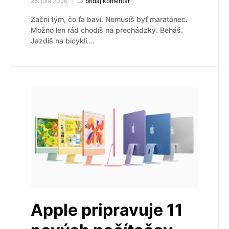
28. júla 2026
pridaj komentár
Začni tým, čo ťa baví. Nemusíš byť maratónec.
Možno len rád chodíš na prechádzky. Beháš.
Jazdíš na bicykli.…
Apple pripravuje 11