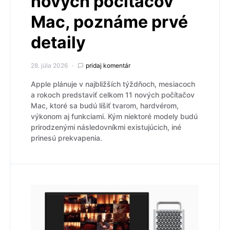
nových počítačov
Mac, poznáme prvé
detaily
28. júla 2026
pridaj komentár
Apple plánuje v najbližších týždňoch, mesiacoch
a rokoch predstaviť celkom 11 nových počítačov
Mac, ktoré sa budú líšiť tvarom, hardvérom,
výkonom aj funkciami. Kým niektoré modely budú
prirodzenými následovníkmi existujúcich, iné
prinesú prekvapenia.