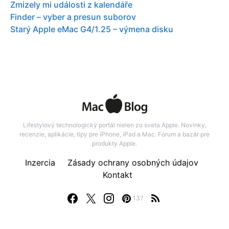
Zmizely mi události z kalendáře
Finder – vyber a presun suborov
Starý Apple eMac G4/1.25 – výmena disku
Lifestylový technologický portál nielen zo sveta Apple. Novinky,
recenzie, aplikácie, tipy pre iPhone, iPad a Mac. Fórum a bazár pre
produkty Apple.
Inzercia
Zásady ochrany osobných údajov
Kontakt
137