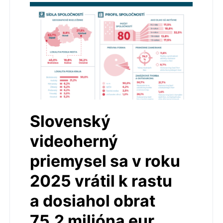
Slovenský
videoherný
priemysel sa v roku
2025 vrátil k rastu
a dosiahol obrat
75,2 milióna eur