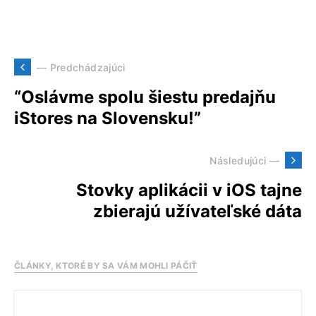
— Predchádzajúci
“Oslávme spolu šiestu predajňu
iStores na Slovensku!”
Následujúci —
Stovky aplikácii v iOS tajne
zbierajú užívateľské dáta
ČLÁNKY, KTORÉ BY SA VÁM MOHLI PÁČIŤ