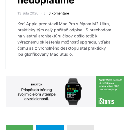
nedoplatíme
13. júla 2026
3 komentáre
Keď Apple predstavil Mac Pro s čipom M2 Ultra,
prakticky tým celý počítač odpísal. S prechodom
na vlastnú architektúru čipov došlo totiž k
výraznému okliešteniu možností upgradu, vďaka
čomu sa z vrcholného desktopu stal prakticky
iba glorifikovaný Mac Studio.