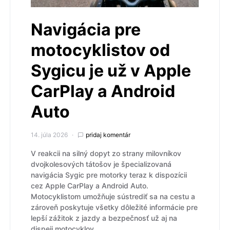
Navigácia pre
motocyklistov od
Sygicu je už v Apple
CarPlay a Android
Auto
14. júla 2026
pridaj komentár
V reakcii na silný dopyt zo strany milovníkov
dvojkolesových tátošov je špecializovaná
navigácia Sygic pre motorky teraz k dispozícii
cez Apple CarPlay a Android Auto.
Motocyklistom umožňuje sústrediť sa na cestu a
zároveň poskytuje všetky dôležité informácie pre
lepší zážitok z jazdy a bezpečnosť už aj na
dispeji motocyklov.