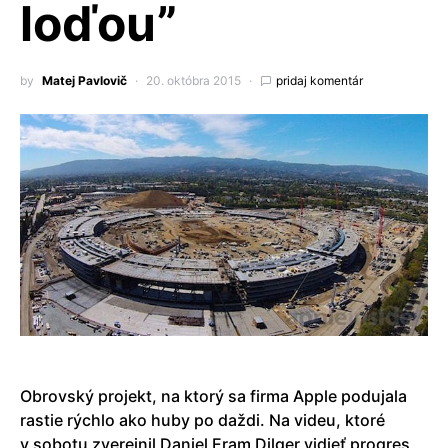
loďou”
by
Matej Pavlovič
20. októbra 2015
pridaj komentár
Obrovský projekt, na ktorý sa firma Apple podujala
rastie rýchlo ako huby po daždi. Na videu, ktoré
v sobotu zverejnil Daniel Eram Dilger vidieť progres