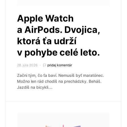
Apple Watch
a AirPods. Dvojica,
ktorá ťa udrží
v pohybe celé leto.
28. júla 2026
pridaj komentár
Začni tým, čo ťa baví. Nemusíš byť maratónec.
Možno len rád chodíš na prechádzky. Beháš.
Jazdíš na bicykli.…