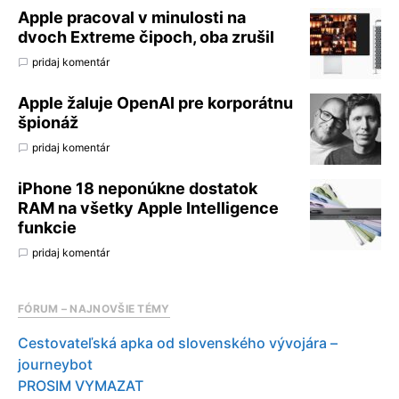
Apple pracoval v minulosti na
dvoch Extreme čipoch, oba zrušil
pridaj komentár
Apple žaluje OpenAI pre korporátnu
špionáž
pridaj komentár
iPhone 18 neponúkne dostatok
RAM na všetky Apple Intelligence
funkcie
pridaj komentár
FÓRUM – NAJNOVŠIE TÉMY
Cestovateľská apka od slovenského vývojára –
journeybot
PROSIM VYMAZAT