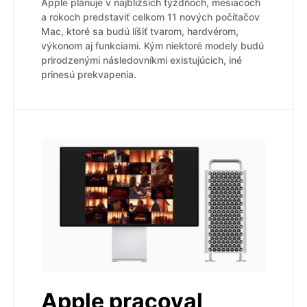
Apple plánuje v najbližších týždňoch, mesiacoch
a rokoch predstaviť celkom 11 nových počítačov
Mac, ktoré sa budú líšiť tvarom, hardvérom,
výkonom aj funkciami. Kým niektoré modely budú
prirodzenými následovníkmi existujúcich, iné
prinesú prekvapenia.
Apple pracoval