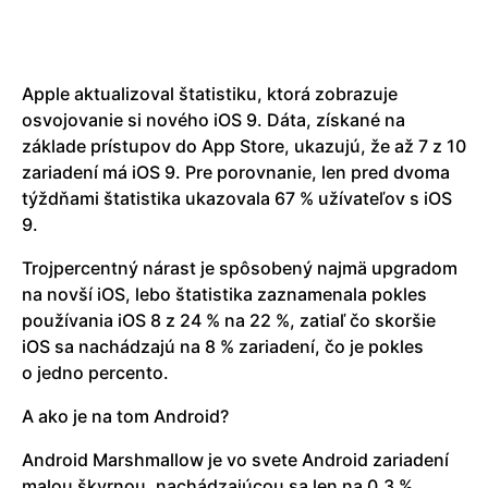
Apple aktualizoval štatistiku, ktorá zobrazuje
osvojovanie si nového iOS 9. Dáta, získané na
základe prístupov do App Store, ukazujú, že až 7 z 10
zariadení má iOS 9. Pre porovnanie, len pred dvoma
týždňami štatistika ukazovala 67 % užívateľov s iOS
9.
Trojpercentný nárast je spôsobený najmä upgradom
na novší iOS, lebo štatistika zaznamenala pokles
používania iOS 8 z 24 % na 22 %, zatiaľ čo skoršie
iOS sa nachádzajú na 8 % zariadení, čo je pokles
o jedno percento.
A ako je na tom Android?
Android Marshmallow je vo svete Android zariadení
malou škvrnou, nachádzajúcou sa len na 0,3 %