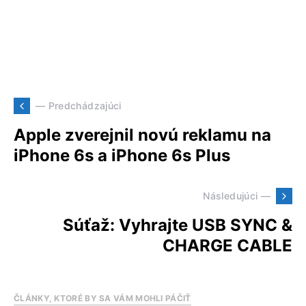
— Predchádzajúci
Apple zverejnil novú reklamu na
iPhone 6s a iPhone 6s Plus
Následujúci —
Súťaž: Vyhrajte USB SYNC &
CHARGE CABLE
ČLÁNKY, KTORÉ BY SA VÁM MOHLI PÁČIŤ