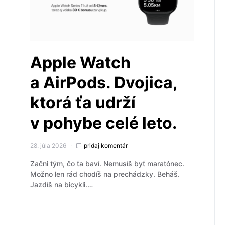
Apple Watch
a AirPods. Dvojica,
ktorá ťa udrží
v pohybe celé leto.
28. júla 2026
pridaj komentár
Začni tým, čo ťa baví. Nemusíš byť maratónec.
Možno len rád chodíš na prechádzky. Beháš.
Jazdíš na bicykli.…