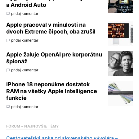
a Android Auto
pridaj komentár
Apple pracoval v minulosti na
dvoch Extreme čipoch, oba zrušil
pridaj komentár
Apple žaluje OpenAI pre korporátnu
špionáž
pridaj komentár
iPhone 18 neponúkne dostatok
RAM na všetky Apple Intelligence
funkcie
pridaj komentár
FÓRUM – NAJNOVŠIE TÉMY
Cestovateľská apka od slovenského vývojára –