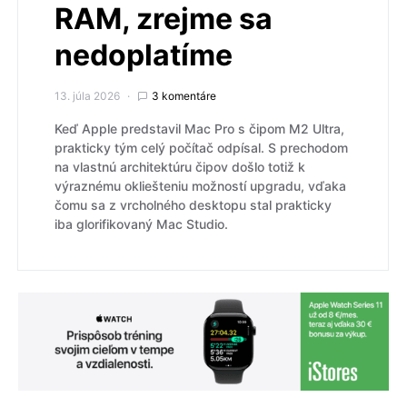
RAM, zrejme sa
nedoplatíme
13. júla 2026
3 komentáre
Keď Apple predstavil Mac Pro s čipom M2 Ultra,
prakticky tým celý počítač odpísal. S prechodom
na vlastnú architektúru čipov došlo totiž k
výraznému okliešteniu možností upgradu, vďaka
čomu sa z vrcholného desktopu stal prakticky
iba glorifikovaný Mac Studio.