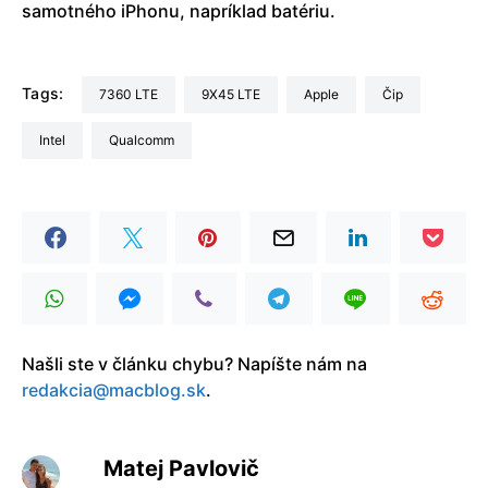
samotného iPhonu, napríklad batériu.
Tags:
7360 LTE
9X45 LTE
Apple
čip
Intel
Qualcomm
Našli ste v článku chybu? Napíšte nám na
redakcia@macblog.sk
.
Matej Pavlovič