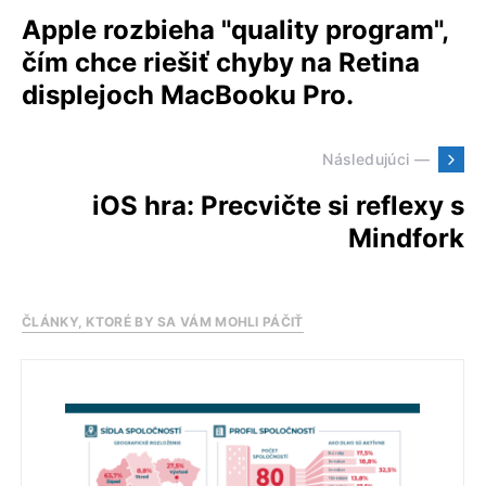
Apple rozbieha "quality program",
čím chce riešiť chyby na Retina
displejoch MacBooku Pro.
Následujúci —
iOS hra: Precvičte si reflexy s
Mindfork
ČLÁNKY, KTORÉ BY SA VÁM MOHLI PÁČIŤ