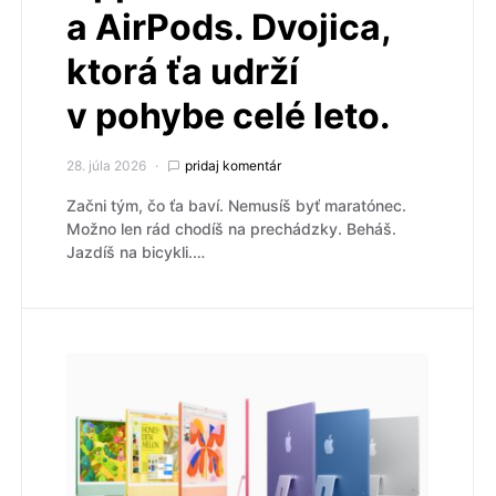
a AirPods. Dvojica,
ktorá ťa udrží
v pohybe celé leto.
28. júla 2026
pridaj komentár
Začni tým, čo ťa baví. Nemusíš byť maratónec.
Možno len rád chodíš na prechádzky. Beháš.
Jazdíš na bicykli.…