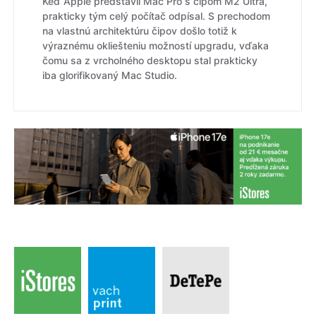
Keď Apple predstavil Mac Pro s čipom M2 Ultra,
prakticky tým celý počítač odpísal. S prechodom
na vlastnú architektúru čipov došlo totiž k
výraznému okliešteniu možností upgradu, vďaka
čomu sa z vrcholného desktopu stal prakticky
iba glorifikovaný Mac Studio.