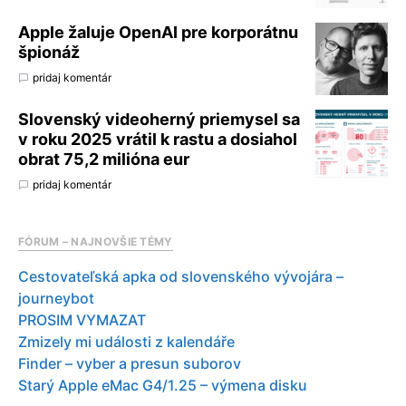
Apple žaluje OpenAI pre korporátnu
špionáž
pridaj komentár
Slovenský videoherný priemysel sa
v roku 2025 vrátil k rastu a dosiahol
obrat 75,2 milióna eur
pridaj komentár
FÓRUM – NAJNOVŠIE TÉMY
Cestovateľská apka od slovenského vývojára –
journeybot
PROSIM VYMAZAT
Zmizely mi události z kalendáře
Finder – vyber a presun suborov
Starý Apple eMac G4/1.25 – výmena disku