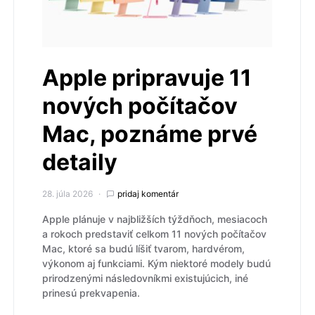
Apple pripravuje 11
nových počítačov
Mac, poznáme prvé
detaily
28. júla 2026
pridaj komentár
Apple plánuje v najbližších týždňoch, mesiacoch
a rokoch predstaviť celkom 11 nových počítačov
Mac, ktoré sa budú líšiť tvarom, hardvérom,
výkonom aj funkciami. Kým niektoré modely budú
prirodzenými následovníkmi existujúcich, iné
prinesú prekvapenia.