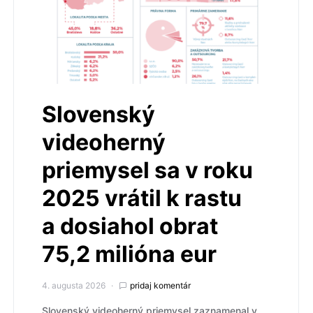
Slovenský
videoherný
priemysel sa v roku
2025 vrátil k rastu
a dosiahol obrat
75,2 milióna eur
4. augusta 2026
pridaj komentár
Slovenský videoherný priemysel zaznamenal v