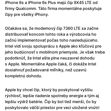
iPhone 6s a iPhone 6s Plus majú čip 9X45 LTE od
firmy Qualcomm. Táto firma momentálne poskytuje
čipy pre všetky iPhony.
Očakáva sa, že modemový čip 7360 LTE sa začne
distribuovať koncom tohto roka a výrobcovia ho
začnú implementovať počas toho nasledujúceho.
Intel vidí svoju spoluprácu s Apple ako kľúčovú pre
jeho budúcnosť v mobilnom priemysle. Je však treba
podotknúť, že Intel ešte plne neuzavrel dohodu
s Apple. Momentálne Apple čaká, či dokáže Intel
dosiahnuť požadované míľniky, než uzavrú
kompletnú dohodu.
Apple by chcel čip, ktorý by poskytoval vyššiu
rýchlosť, lepšie riadenie spotreby energie a tým aj
lepšiu výdrž batérie. Čip by bol tiež menší, čo by
poskytovalo väčší priestor pre veci uložené vnútri