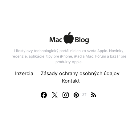
Lifestylový technologický portál nielen zo sveta Apple. Novinky,
recenzie, aplikácie, tipy pre iPhone, iPad a Mac. Fórum a bazár pre
produkty Apple.
Inzercia
Zásady ochrany osobných údajov
Kontakt
137