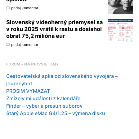
pridaj komentár
Slovenský videoherný priemysel sa
v roku 2025 vrátil k rastu a dosiahol
obrat 75,2 milióna eur
pridaj komentár
FÓRUM – NAJNOVŠIE TÉMY
Cestovateľská apka od slovenského vývojára –
journeybot
PROSIM VYMAZAT
Zmizely mi události z kalendáře
Finder – vyber a presun suborov
Starý Apple eMac G4/1.25 – výmena disku