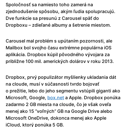
Spoločnosť sa namiesto toho zamerá na
zjednodušenie spôsobu, akým ľudia spolupracujú.
Dve funkcie sa presunú z Carousel späť do
Dropboxu – zdieľané albumy a šetrenie miestom.
Carousel mal problém s upútaním pozornosti, ale
Mailbox bol svojho času extrémne populárna iOS
aplikácia. Dropbox kúpil pôvodného vývojara za
približne 100 mil. amerických dolárov v roku 2013.
Dropbox, prvý populizátor myšlienky ukladania dát
na cloude, musí v súčasnosti tvrdo bojovať
o prežitie, lebo do jeho segmentu vstúpili giganti ako
Microsoft, Google,
box.net
a Apple. Dropbox ponúka
zadarmo 2 GB miesta na cloude, čo je však oveľa
menej ako 15 “voľných” GB na Google Drive alebo
Microsoft OneDrive, dokonca menej ako Apple
iCloud, ktorý ponúka 5 GB.