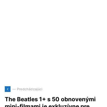
— Predchádzajúci
The Beatles 1+ s 50 obnovenými
mini-filmami je exkluzívne pre