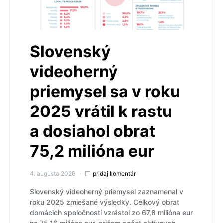
Slovenský
videoherný
priemysel sa v roku
2025 vrátil k rastu
a dosiahol obrat
75,2 milióna eur
4. augusta 2026
pridaj komentár
Slovenský videoherný priemysel zaznamenal v
roku 2025 zmiešané výsledky. Celkový obrat
domácich spoločností vzrástol zo 67,8 milióna eur
na 75,16 milióna eur, pričom počet aktívnych