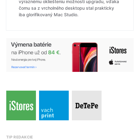
výraznému okliešteniu možností upgradu, vďaka
čomu sa z vrcholného desktopu stal prakticky
iba glorifikovaný Mac Studio.
TIP REDAKCIE