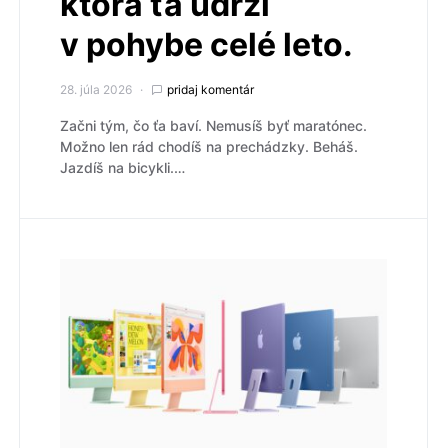
ktorá ťa udrží
v pohybe celé leto.
28. júla 2026
pridaj komentár
Začni tým, čo ťa baví. Nemusíš byť maratónec.
Možno len rád chodíš na prechádzky. Beháš.
Jazdíš na bicykli.…