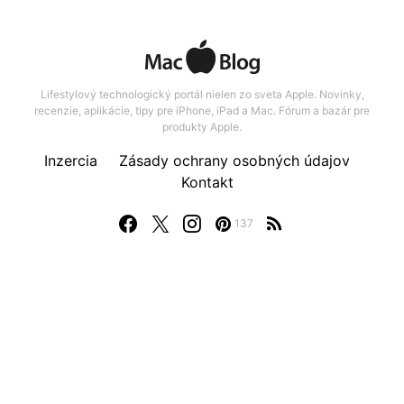
Lifestylový technologický portál nielen zo sveta Apple. Novinky,
recenzie, aplikácie, tipy pre iPhone, iPad a Mac. Fórum a bazár pre
produkty Apple.
Inzercia
Zásady ochrany osobných údajov
Kontakt
137