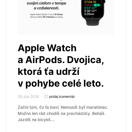
Apple Watch
a AirPods. Dvojica,
ktorá ťa udrží
v pohybe celé leto.
28. júla 2026
pridaj komentár
Začni tým, čo ťa baví. Nemusíš byť maratónec.
Možno len rád chodíš na prechádzky. Beháš.
Jazdíš na bicykli.…