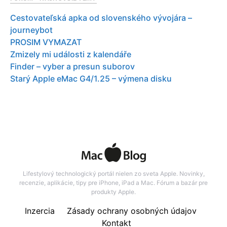
Cestovateľská apka od slovenského vývojára –
journeybot
PROSIM VYMAZAT
Zmizely mi události z kalendáře
Finder – vyber a presun suborov
Starý Apple eMac G4/1.25 – výmena disku
Lifestylový technologický portál nielen zo sveta Apple. Novinky,
recenzie, aplikácie, tipy pre iPhone, iPad a Mac. Fórum a bazár pre
produkty Apple.
Inzercia
Zásady ochrany osobných údajov
Kontakt