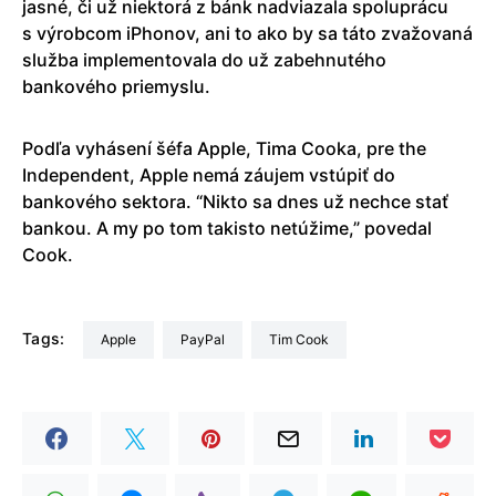
jasné, či už niektorá z bánk nadviazala spoluprácu
s výrobcom iPhonov, ani to ako by sa táto zvažovaná
služba implementovala do už zabehnutého
bankového priemyslu.
Podľa vyhásení šéfa Apple, Tima Cooka, pre the
Independent, Apple nemá záujem vstúpiť do
bankového sektora. “Nikto sa dnes už nechce stať
bankou. A my po tom takisto netúžime,” povedal
Cook.
Tags:
Apple
PayPal
Tim Cook