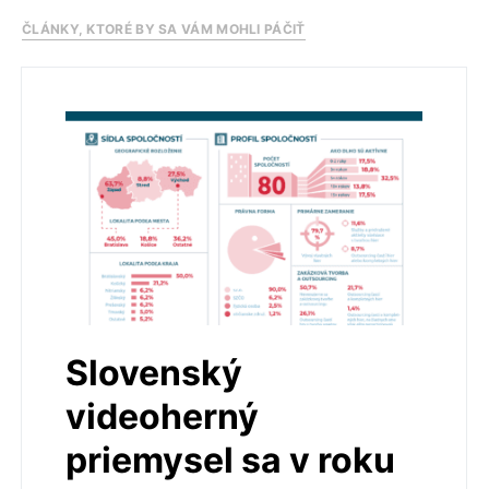
ČLÁNKY, KTORÉ BY SA VÁM MOHLI PÁČIŤ
Slovenský
videoherný
priemysel sa v roku