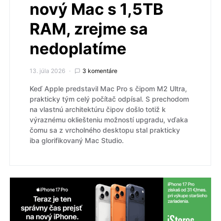
nový Mac s 1,5TB
RAM, zrejme sa
nedoplatíme
13. júla 2026
3 komentáre
Keď Apple predstavil Mac Pro s čipom M2 Ultra,
prakticky tým celý počítač odpísal. S prechodom
na vlastnú architektúru čipov došlo totiž k
výraznému okliešteniu možností upgradu, vďaka
čomu sa z vrcholného desktopu stal prakticky
iba glorifikovaný Mac Studio.