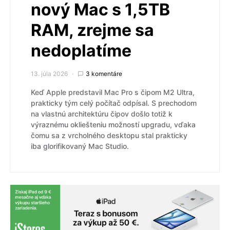
nový Mac s 1,5TB
RAM, zrejme sa
nedoplatíme
13. júla 2026
3 komentáre
Keď Apple predstavil Mac Pro s čipom M2 Ultra,
prakticky tým celý počítač odpísal. S prechodom
na vlastnú architektúru čipov došlo totiž k
výraznému okliešteniu možností upgradu, vďaka
čomu sa z vrcholného desktopu stal prakticky
iba glorifikovaný Mac Studio.