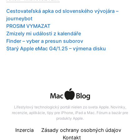
Cestovateľská apka od slovenského vývojára –
journeybot
PROSIM VYMAZAT
Zmizely mi události z kalendáře
Finder – vyber a presun suborov
Starý Apple eMac G4/1.25 – výmena disku
Lifestylový technologický portál nielen zo sveta Apple. Novinky,
recenzie, aplikácie, tipy pre iPhone, iPad a Mac. Fórum a bazár pre
produkty Apple.
Inzercia
Zásady ochrany osobných údajov
Kontakt