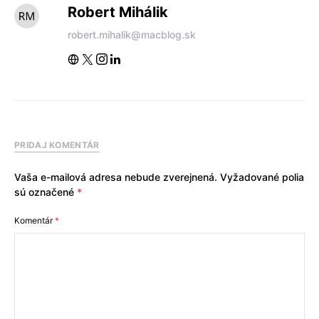
Robert Mihálik
robert.mihalik@macblog.sk
PRIDAJ KOMENTÁR
Vaša e-mailová adresa nebude zverejnená.
Vyžadované polia
sú označené
*
Komentár
*