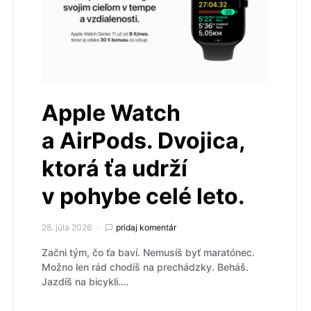
Apple Watch
a AirPods. Dvojica,
ktorá ťa udrží
v pohybe celé leto.
28. júla 2026
pridaj komentár
Začni tým, čo ťa baví. Nemusíš byť maratónec.
Možno len rád chodíš na prechádzky. Beháš.
Jazdíš na bicykli.…