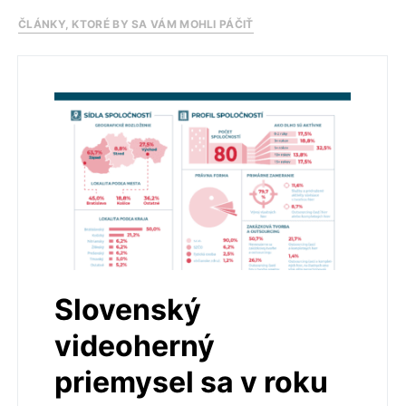
ČLÁNKY, KTORÉ BY SA VÁM MOHLI PÁČIŤ
Slovenský
videoherný
priemysel sa v roku