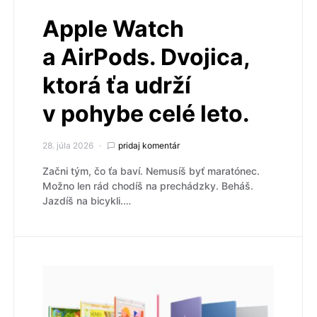
Apple Watch
a AirPods. Dvojica,
ktorá ťa udrží
v pohybe celé leto.
28. júla 2026
pridaj komentár
Začni tým, čo ťa baví. Nemusíš byť maratónec.
Možno len rád chodíš na prechádzky. Beháš.
Jazdíš na bicykli.…