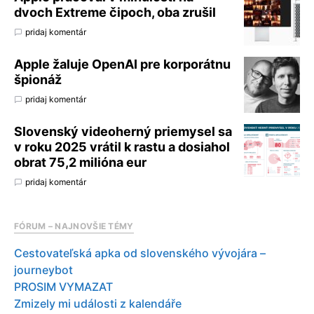
dvoch Extreme čipoch, oba zrušil
pridaj komentár
Apple žaluje OpenAI pre korporátnu
špionáž
pridaj komentár
Slovenský videoherný priemysel sa
v roku 2025 vrátil k rastu a dosiahol
obrat 75,2 milióna eur
pridaj komentár
FÓRUM – NAJNOVŠIE TÉMY
Cestovateľská apka od slovenského vývojára –
journeybot
PROSIM VYMAZAT
Zmizely mi události z kalendáře