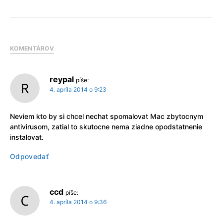
KOMENTÁROV
reypal
píše:
4. apríla 2014 o 9:23
Neviem kto by si chcel nechat spomalovat Mac zbytocnym
antivirusom, zatial to skutocne nema ziadne opodstatnenie
instalovat.
Odpovedať
ccd
píše:
4. apríla 2014 o 9:36