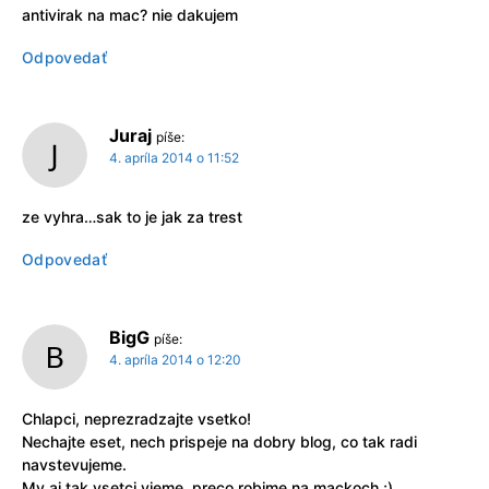
antivirak na mac? nie dakujem
Odpovedať
Juraj
píše:
4. apríla 2014 o 11:52
ze vyhra…sak to je jak za trest
Odpovedať
BigG
píše:
4. apríla 2014 o 12:20
Chlapci, neprezradzajte vsetko!
Nechajte eset, nech prispeje na dobry blog, co tak radi
navstevujeme.
My aj tak vsetci vieme, preco robime na mackoch ;)