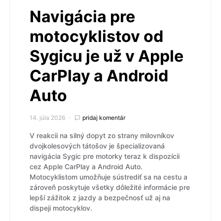
Navigácia pre
motocyklistov od
Sygicu je už v Apple
CarPlay a Android
Auto
14. júla 2026
pridaj komentár
V reakcii na silný dopyt zo strany milovníkov
dvojkolesových tátošov je špecializovaná
navigácia Sygic pre motorky teraz k dispozícii
cez Apple CarPlay a Android Auto.
Motocyklistom umožňuje sústrediť sa na cestu a
zároveň poskytuje všetky dôležité informácie pre
lepší zážitok z jazdy a bezpečnosť už aj na
dispeji motocyklov.