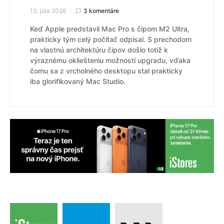
13. júla 2026
3 komentáre
Keď Apple predstavil Mac Pro s čipom M2 Ultra,
prakticky tým celý počítač odpísal. S prechodom
na vlastnú architektúru čipov došlo totiž k
výraznému okliešteniu možností upgradu, vďaka
čomu sa z vrcholného desktopu stal prakticky
iba glorifikovaný Mac Studio.