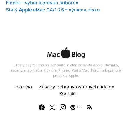
Finder – vyber a presun suborov
Starý Apple eMac G4/1.25 – výmena disku
Lifestylový technologický portál nielen zo sveta Apple. Novinky,
recenzie, aplikácie, tipy pre iPhone, iPad a Mac. Fórum a bazár pre
produkty Apple.
Inzercia
Zásady ochrany osobných údajov
Kontakt
137