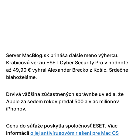
Server MacBlog.sk prináša ďalšie meno výhercu.
Krabicovú verziu ESET Cyber Security Pro v hodnote
až 49,90 € vyhral Alexander Brecko z Košíc. Srdečne
blahoželáme.
Drvivá väčšina zúčastnených správnbe uviedla, že
Apple za sedem rokov predal 500 a viac miliónov
iPhonov.
Cenu do súťaže poskytla spoločnosť ESET. Viac
informácií
o jej antivírusovóm riešení pre Mac OS