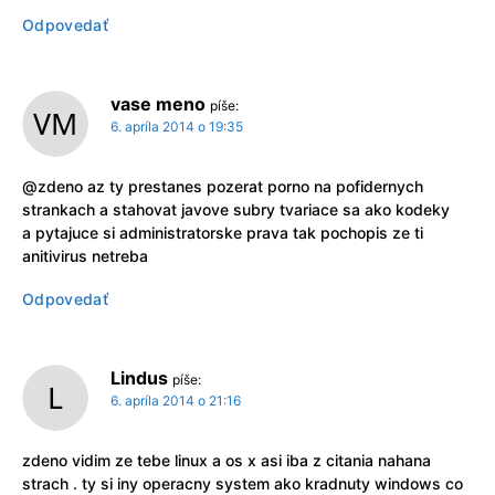
Odpovedať
vase meno
píše:
6. apríla 2014 o 19:35
@zdeno az ty prestanes pozerat porno na pofidernych
strankach a stahovat javove subry tvariace sa ako kodeky
a pytajuce si administratorske prava tak pochopis ze ti
anitivirus netreba
Odpovedať
Lindus
píše:
6. apríla 2014 o 21:16
zdeno vidim ze tebe linux a os x asi iba z citania nahana
strach . ty si iny operacny system ako kradnuty windows co