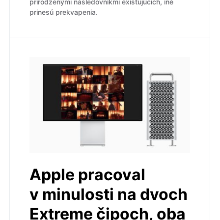
prirodzenými následovníkmi existujúcich, iné
prinesú prekvapenia.
Apple pracoval
v minulosti na dvoch
Extreme čipoch, oba