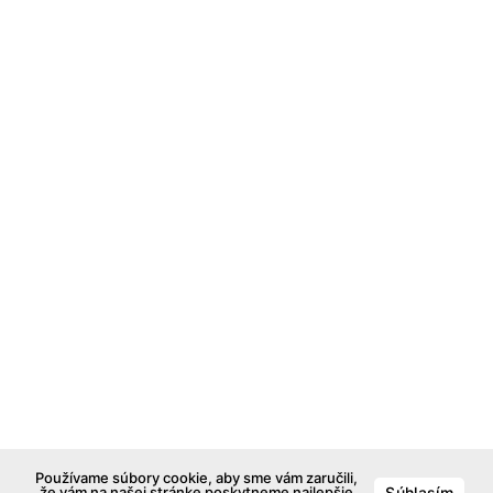
Používame súbory cookie, aby sme vám zaručili,
že vám na našej stránke poskytneme najlepšie
Súhlasím