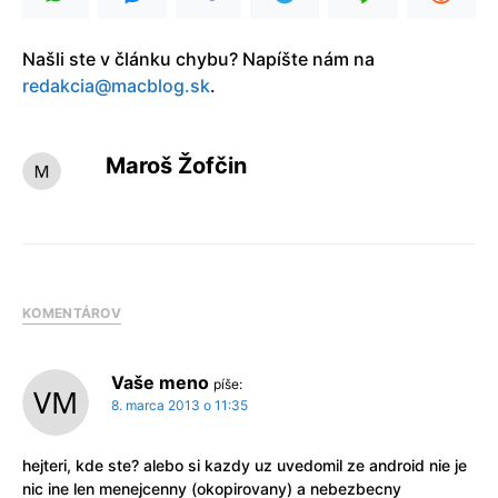
Našli ste v článku chybu? Napíšte nám na
redakcia@macblog.sk
.
Maroš Žofčin
KOMENTÁROV
Vaše meno
píše:
8. marca 2013 o 11:35
hejteri, kde ste? alebo si kazdy uz uvedomil ze android nie je
nic ine len menejcenny (okopirovany) a nebezbecny