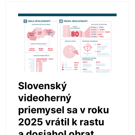
Slovenský
videoherný
priemysel sa v roku
2025 vrátil k rastu
a dosiahol obrat