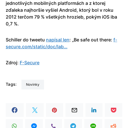
jednotlivých mobilných platformách a z ktorej
zďaleka najhoršie vyšiel Android, ktorý bol v roku
2012 terčom 79 % všetkých hrozieb, pokým iOS iba
0,7 %.
Schiller do tweetu
napísal len
: „Be safe out there:
f-
secure.com/sta­tic/doc/lab…
Zdroj:
F-Secure
Tags:
Novinky