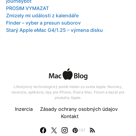
journeybot
PROSIM VYMAZAT
Zmizely mi události z kalendáře
Finder – vyber a presun suborov
Starý Apple eMac G4/1.25 – výmena disku
Lifestylový technologický portál nielen zo sveta Apple. Novinky,
recenzie, aplikácie, tipy pre iPhone, iPad a Mac. Fórum a bazár pre
produkty Apple.
Inzercia
Zásady ochrany osobných údajov
Kontakt
137