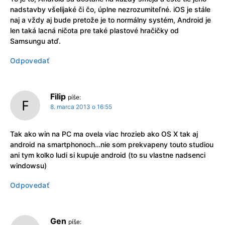
nadstavby všelijaké či čo, úplne nezrozumiteľné. iOS je stále
naj a vždy aj bude pretože je to normálny systém, Android je
len taká lacná ničota pre také plastové hračičky od
Samsungu atď.
Odpovedať
Filip
píše:
8. marca 2013 o 16:55
Tak ako win na PC ma ovela viac hrozieb ako OS X tak aj
android na smartphonoch…nie som prekvapeny touto studiou
ani tym kolko ludi si kupuje android (to su vlastne nadsenci
windowsu)
Odpovedať
Gen
píše: