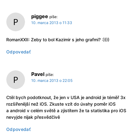
piggee
píše:
10. marca 2013 o 11:33
RomanXXII: Zeby to bol Kazimir s jeho grafmi? :))))
Odpovedať
Pavel
píše:
10. marca 2013 o 22:05
Ctěl bych podotknout, že jen v USA je android je téměř 3x
rozšířenější než iOS. Zkuste vzít do úvahy poměr iOS
a android v celém světě a zjistítem že ta statistika pro iOS
nevyjde nijak přesvědčivě
Odpovedať