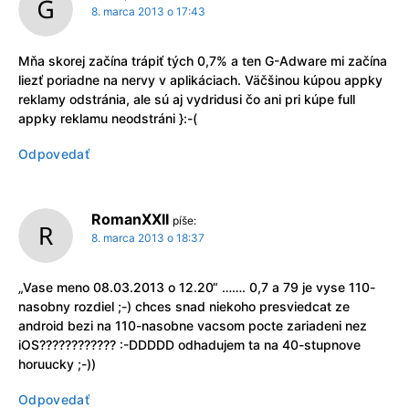
8. marca 2013 o 17:43
Mňa skorej začína trápiť tých 0,7% a ten G-Adware mi začína
liezť poriadne na nervy v aplikáciach. Väčšinou kúpou appky
reklamy odstránia, ale sú aj vydridusi čo ani pri kúpe full
appky reklamu neodstráni }:-(
Odpovedať
RomanXXII
píše:
8. marca 2013 o 18:37
„Vase meno 08.03.2013 o 12.20“ ……. 0,7 a 79 je vyse 110-
nasobny rozdiel ;-) chces snad niekoho presviedcat ze
android bezi na 110-nasobne vacsom pocte zariadeni nez
iOS???????????? :-DDDDD odhadujem ta na 40-stupnove
horuucky ;-))
Odpovedať