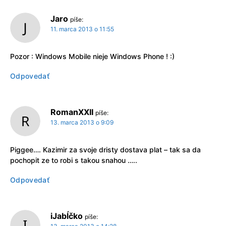
Jaro
píše:
11. marca 2013 o 11:55
Pozor : Windows Mobile nieje Windows Phone ! :)
Odpovedať
RomanXXII
píše:
13. marca 2013 o 9:09
Piggee…. Kazimir za svoje dristy dostava plat – tak sa da
pochopit ze to robi s takou snahou …..
Odpovedať
iJabĺčko
píše: