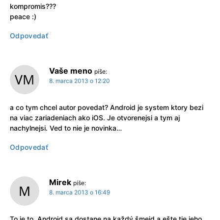
kompromis???
peace :)
Odpovedať
Vaše meno
píše:
8. marca 2013 o 12:20
a co tym chcel autor povedat? Android je system ktory bezi
na viac zariadeniach ako iOS. Je otvorenejsi a tym aj
nachylnejsi. Ved to nie je novinka…
Odpovedať
Mirek
píše:
8. marca 2013 o 16:49
To je to, Android sa dostane na každý šmejd a ešte tie jeho