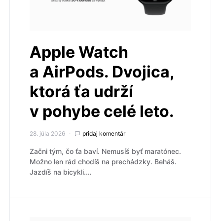
Apple Watch
a AirPods. Dvojica,
ktorá ťa udrží
v pohybe celé leto.
28. júla 2026
pridaj komentár
Začni tým, čo ťa baví. Nemusíš byť maratónec.
Možno len rád chodíš na prechádzky. Beháš.
Jazdíš na bicykli.…