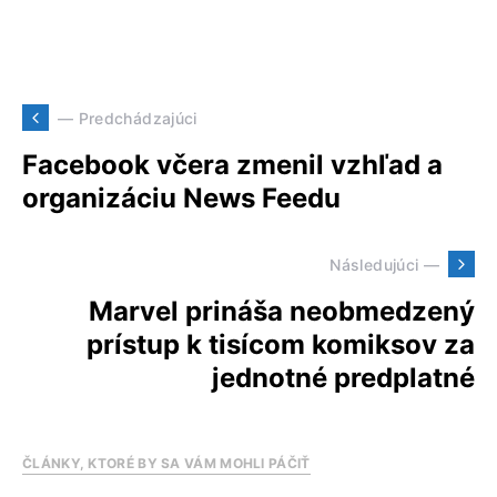
— Predchádzajúci
Facebook včera zmenil vzhľad a
organizáciu News Feedu
Následujúci —
Marvel prináša neobmedzený
prístup k tisícom komiksov za
jednotné predplatné
ČLÁNKY, KTORÉ BY SA VÁM MOHLI PÁČIŤ