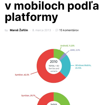
v mobiloch podľa
platformy
by
Maroš Žofčin
8. marca 2013
15 komentárov