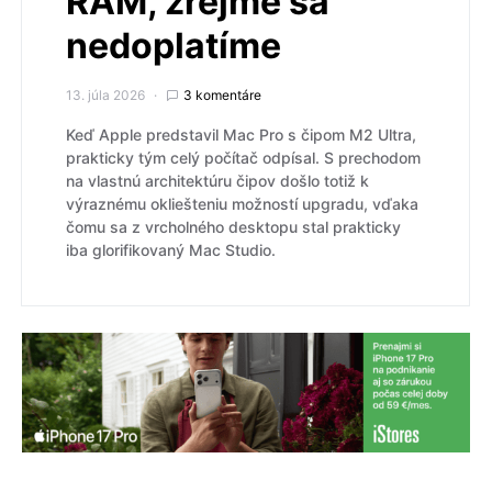
RAM, zrejme sa
nedoplatíme
13. júla 2026
3 komentáre
Keď Apple predstavil Mac Pro s čipom M2 Ultra,
prakticky tým celý počítač odpísal. S prechodom
na vlastnú architektúru čipov došlo totiž k
výraznému okliešteniu možností upgradu, vďaka
čomu sa z vrcholného desktopu stal prakticky
iba glorifikovaný Mac Studio.