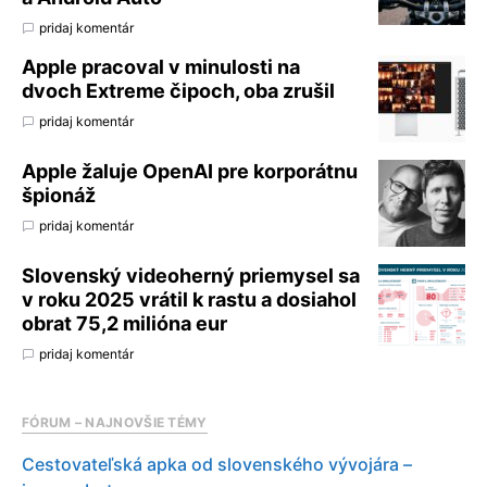
pridaj komentár
Apple pracoval v minulosti na
dvoch Extreme čipoch, oba zrušil
pridaj komentár
Apple žaluje OpenAI pre korporátnu
špionáž
pridaj komentár
Slovenský videoherný priemysel sa
v roku 2025 vrátil k rastu a dosiahol
obrat 75,2 milióna eur
pridaj komentár
FÓRUM – NAJNOVŠIE TÉMY
Cestovateľská apka od slovenského vývojára –