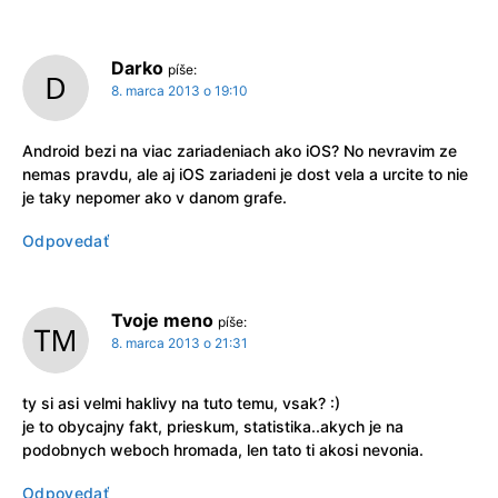
Darko
píše:
8. marca 2013 o 19:10
Android bezi na viac zariadeniach ako iOS? No nevravim ze
nemas pravdu, ale aj iOS zariadeni je dost vela a urcite to nie
je taky nepomer ako v danom grafe.
Odpovedať
Tvoje meno
píše:
8. marca 2013 o 21:31
ty si asi velmi haklivy na tuto temu, vsak? :)
je to obycajny fakt, prieskum, statistika..akych je na
podobnych weboch hromada, len tato ti akosi nevonia.
Odpovedať