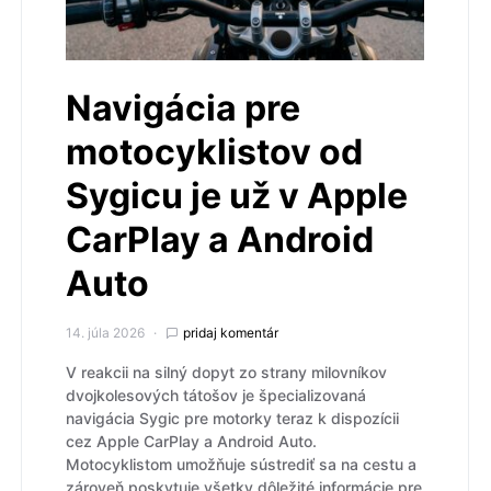
Navigácia pre
motocyklistov od
Sygicu je už v Apple
CarPlay a Android
Auto
14. júla 2026
pridaj komentár
V reakcii na silný dopyt zo strany milovníkov
dvojkolesových tátošov je špecializovaná
navigácia Sygic pre motorky teraz k dispozícii
cez Apple CarPlay a Android Auto.
Motocyklistom umožňuje sústrediť sa na cestu a
zároveň poskytuje všetky dôležité informácie pre