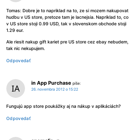
Tomas: Dobre je to napriklad na to, ze si mozem nakupovat
hudbu v US store, pretoze tam je lacnejsia. Napriklad to, co
v US store stoji 0.99 USD, tak v slovenskom obchode stoji
1.29 eur.
Ale riesit nakup gift kariet pre US store cez ebay nebudem,
tak nic nekupujem.
Odpovedať
in App Purchase
píše:
26. novembra 2012 o 15:22
Fungujú app store poukážky aj na nákup v aplikáciách?
Odpovedať