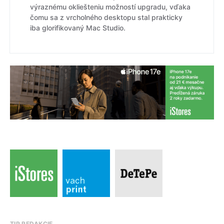
výraznému okliešteniu možností upgradu, vďaka
čomu sa z vrcholného desktopu stal prakticky
iba glorifikovaný Mac Studio.
TIP REDAKCIE