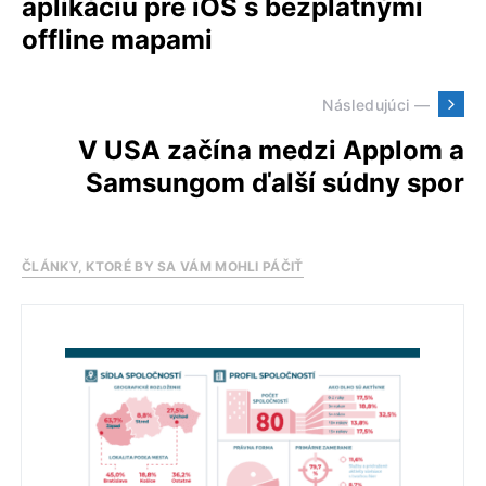
aplikáciu pre iOS s bezplatnými
offline mapami
Následujúci —
V USA začína medzi Applom a
Samsungom ďalší súdny spor
ČLÁNKY, KTORÉ BY SA VÁM MOHLI PÁČIŤ