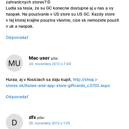
zahranicnych stores?:D
Ludia sa tesia, ze su GC konecne dostupne aj u nas a vy
naopak. Na pouzivanie v US store su US GC. Kazdy store
v tej ktorej krajine pouziva vlastne, cize sk nemozete pouzit
v uk a naopak.
Odpovedať
Mac user
píše:
24. novembra 2012 o 7:49
Huraa, aj v Kosiciach sa daju kupit,
http://shop.i-
stores.sk/itunes-and-app-store-giftcards_c3702.aspx
Odpovedať
dfx
píše:
26. novembra 2012 o 1:55