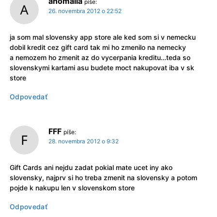
anomalia
píše:
26. novembra 2012 o 22:52
ja som mal slovensky app store ale ked som si v nemecku
dobil kredit cez gift card tak mi ho zmenilo na nemecky
a nemozem ho zmenit az do vycerpania kreditu…teda so
slovenskymi kartami asu budete moct nakupovat iba v sk
store
Odpovedať
FFF
píše:
28. novembra 2012 o 9:32
Gift Cards ani nejdu zadat pokial mate ucet iny ako
slovensky, najprv si ho treba zmenit na slovensky a potom
pojde k nakupu len v slovenskom store
Odpovedať