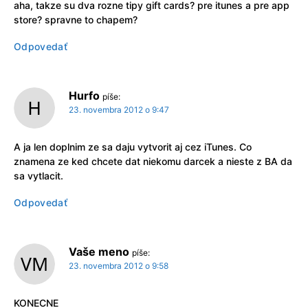
aha, takze su dva rozne tipy gift cards? pre itunes a pre app
store? spravne to chapem?
Odpovedať
Hurfo
píše:
23. novembra 2012 o 9:47
A ja len doplnim ze sa daju vytvorit aj cez iTunes. Co
znamena ze ked chcete dat niekomu darcek a nieste z BA da
sa vytlacit.
Odpovedať
Vaše meno
píše:
23. novembra 2012 o 9:58
KONECNE