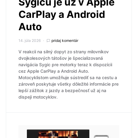
Sygicu je už v Apple
CarPlay a Android
Auto
14. júla 2026
pridaj komentár
V reakcii na silný dopyt zo strany milovníkov
dvojkolesových tátošov je špecializovaná
navigácia Sygic pre motorky teraz k dispozícii
cez Apple CarPlay a Android Auto.
Motocyklistom umožňuje sústrediť sa na cestu a
zároveň poskytuje všetky dôležité informácie pre
lepší zážitok z jazdy a bezpečnosť už aj na
dispeji motocyklov.