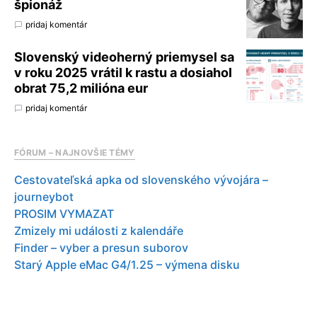
špionáž
pridaj komentár
Slovenský videoherný priemysel sa
v roku 2025 vrátil k rastu a dosiahol
obrat 75,2 milióna eur
pridaj komentár
FÓRUM – NAJNOVŠIE TÉMY
Cestovateľská apka od slovenského vývojára –
journeybot
PROSIM VYMAZAT
Zmizely mi události z kalendáře
Finder – vyber a presun suborov
Starý Apple eMac G4/1.25 – výmena disku