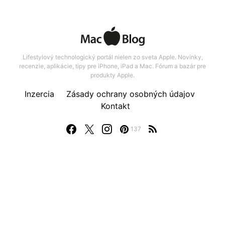
Lifestylový technologický portál nielen zo sveta Apple. Novinky,
recenzie, aplikácie, tipy pre iPhone, iPad a Mac. Fórum a bazár pre
produkty Apple.
Inzercia
Zásady ochrany osobných údajov
Kontakt
137