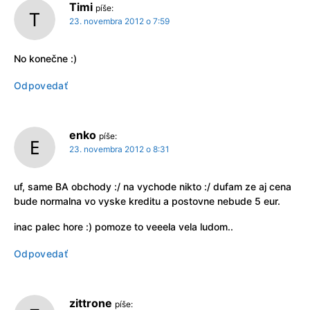
Timi
píše:
23. novembra 2012 o 7:59
No konečne :)
Odpovedať
enko
píše:
23. novembra 2012 o 8:31
uf, same BA obchody :/ na vychode nikto :/ dufam ze aj cena
bude normalna vo vyske kreditu a postovne nebude 5 eur.
inac palec hore :) pomoze to veeela vela ludom..
Odpovedať
zittrone
píše: