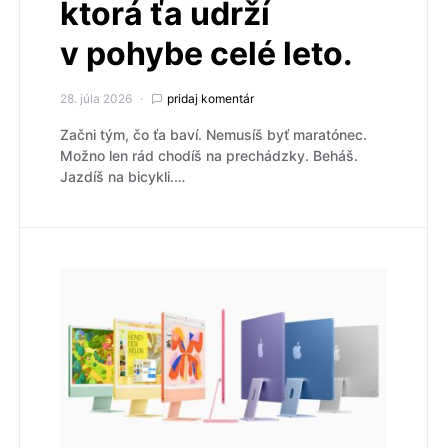
ktorá ťa udrží
v pohybe celé leto.
28. júla 2026
pridaj komentár
Začni tým, čo ťa baví. Nemusíš byť maratónec.
Možno len rád chodíš na prechádzky. Beháš.
Jazdíš na bicykli.…