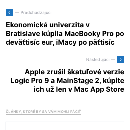
— Predchádzajúci
Ekonomická univerzita v
Bratislave kúpila MacBooky Pro po
deväťtisíc eur, iMacy po päťtisíc
Následujúci —
Apple zrušil škatuľové verzie
Logic Pro 9 a MainStage 2, kúpite
ich už len v Mac App Store
ČLÁNKY, KTORÉ BY SA VÁM MOHLI PÁČIŤ