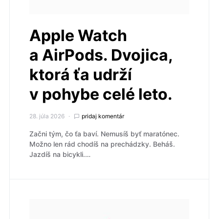
Apple Watch
a AirPods. Dvojica,
ktorá ťa udrží
v pohybe celé leto.
28. júla 2026
pridaj komentár
Začni tým, čo ťa baví. Nemusíš byť maratónec.
Možno len rád chodíš na prechádzky. Beháš.
Jazdíš na bicykli.…