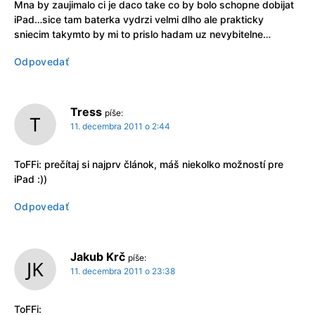
Mna by zaujimalo ci je daco take co by bolo schopne dobijat
iPad…sice tam baterka vydrzi velmi dlho ale prakticky
sniecim takymto by mi to prislo hadam uz nevybitelne…
Odpovedať
Tress
píše:
11. decembra 2011 o 2:44
ToFFi: prečítaj si najprv článok, máš niekolko možností pre
iPad :))
Odpovedať
Jakub Krč
píše:
11. decembra 2011 o 23:38
ToFFi: