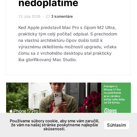
nedoplatíme
13. júla 2026
3 komentáre
Keď Apple predstavil Mac Pro s čipom M2 Ultra,
prakticky tým celý počítač odpísal. S prechodom
na vlastnú architektúru čipov došlo totiž k
výraznému okliešteniu možností upgradu, vďaka
čomu sa z vrcholného desktopu stal prakticky
iba glorifikovaný Mac Studio.
Používame súbory cookie, aby sme vám zaručili,
že vám na našej stránke poskytneme najlepšie
Súhlasím
skúsenosti.