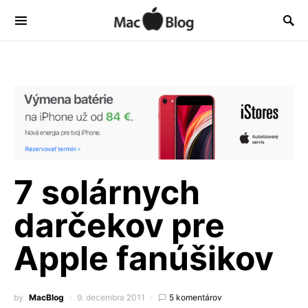
7 solárnych
darčekov pre
Apple fanúšikov
by
MacBlog
9. decembra 2011
5 komentárov