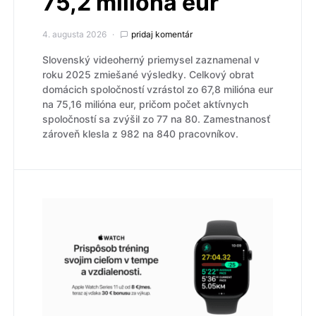
75,2 milióna eur
4. augusta 2026
pridaj komentár
Slovenský videoherný priemysel zaznamenal v
roku 2025 zmiešané výsledky. Celkový obrat
domácich spoločností vzrástol zo 67,8 milióna eur
na 75,16 milióna eur, pričom počet aktívnych
spoločností sa zvýšil zo 77 na 80. Zamestnanosť
zároveň klesla z 982 na 840 pracovníkov.