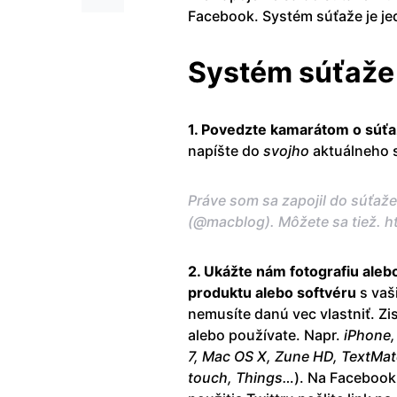
Facebook. Systém súťaže je j
Systém súťaže
1. Povedzte kamarátom o súťaž
napíšte do
svojho
aktuálneho s
Práve som sa zapojil do súťa
(@macblog). Môžete sa tiež. 
2. Ukážte nám fotografiu aleb
produktu alebo softvéru
s vaš
nemusíte danú vec vlastniť. Zi
alebo používate. Napr.
iPhone,
7, Mac OS X, Zune HD, TextMate
touch, Things…
). Na Facebook