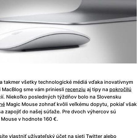
a takmer všetky technologické médiá vďaka inovatívnym
i MacBlog sme vám priniesli
recenziu
aj tipy na
pokročilú
ií. Niekoľko posledných týždňov bolo na Slovensku
né
Magic Mouse zohnať kvôli veľkému dopytu, pokiaľ však
sa zapojiť do našej súťaže. Pre dvoch výhercov sú
c Mouse v hodnote 160 €.
te vlastniť užívateľský účet na sieti Twitter alebo