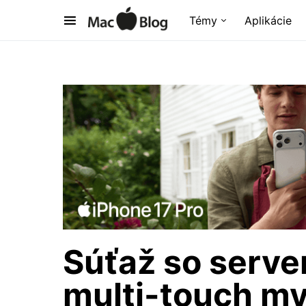
Témy
Aplikácie
Súťaž so serv
multi-touch my