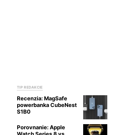
TIP REDAKCIE
Recenzia: MagSafe
powerbanka CubeNest
S1B0
Porovnanie: Apple
Watch Series 8 vs.