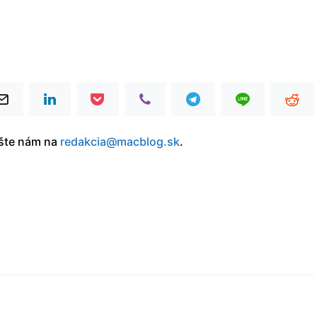
íšte nám na
redakcia@macblog.sk
.