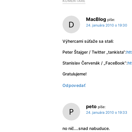
KOMENTÁRE
MacBlog
píše:
24. januára 2010 o 19:30
Výhercami súťaže sa stali:
Peter Štajger / Twitter „tankista“:
ht
Stanislav Červenák / „FaceBook“:
ht
Gratulujeme!
Odpovedať
peto
píše:
24. januára 2010 o 19:33
no nič….snad nabuduce.