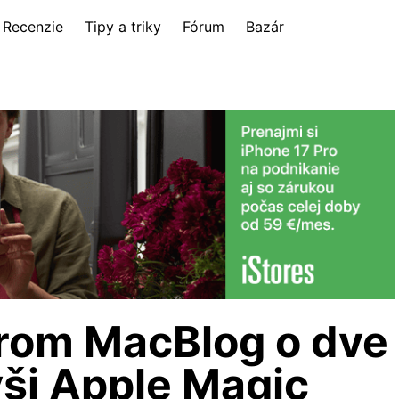
Recenzie
Tipy a triky
Fórum
Bazár
erom MacBlog o dve
ši Apple Magic