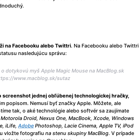
ednoduchý.
i na Facebooku alebo Twittri
. Na Facebooku alebo Twittri
tatusu nasledujúcu správu:
že o dotykovú myš Apple Magic Mouse na MacBlog.sk
https://www.macblog.sk/sutaz
o screenshot jednej obľúbenej technologickej hračky,
im popisom. Nemusí byť značky Apple. Môžete, ale
stíme tak, o aké technológie alebo softvér sa zaujímate
 Motorola Droid, Nexus One, MacBook, Xcode, Windows
, iLife,
Adobe
Photoshop, Lacie Cinema, Apple TV, iPod
u vložte fotografiu
na stenu skupiny MacBlog
. V prípade