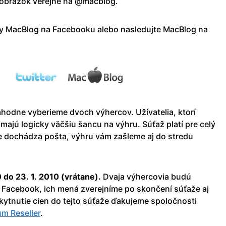
na obrázok verejne na @macblog.
y MacBlog na Facebooku alebo nasledujte MacBlog na
hodne vyberieme dvoch výhercov. Užívatelia, ktorí
 majú logicky väčšiu šancu na výhru. Súťaž platí pre celý
ie dochádza pošta, výhru vám zašleme aj do stredu
0 do 23. 1. 2010 (vrátane).
Dvaja výhercovia budú
o Facebook, ich mená zverejníme po skončení súťaže aj
skytnutie cien do tejto súťaže ďakujeme spoločnosti
um Reseller
.