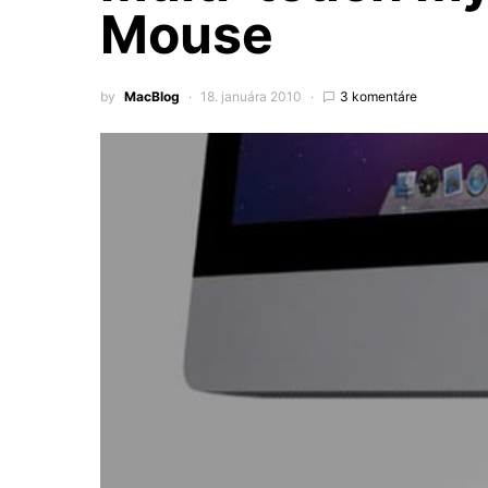
Mouse
by
MacBlog
18. januára 2010
3 komentáre