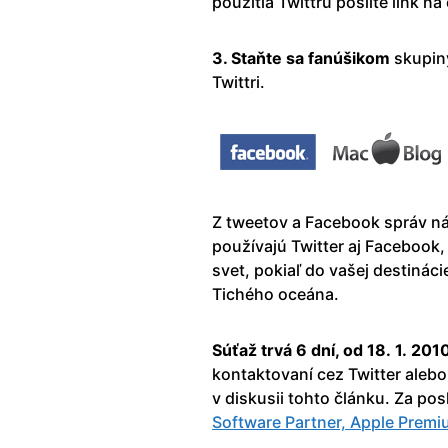
použitia Twittru pošlite link 
3. Staňte sa fanúšikom
skupin
Twittri.
Z tweetov a Facebook správ ná
používajú Twitter aj Facebook,
svet, pokiaľ do vašej destinác
Tichého oceána.
Súťaž trvá 6 dní, od 18. 1. 201
kontaktovaní cez Twitter aleb
v diskusii tohto článku. Za po
Software Partner, Apple Premi