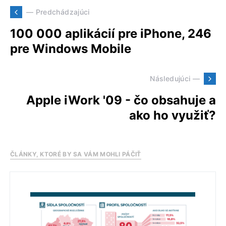
— Predchádzajúci
100 000 aplikácií pre iPhone, 246
pre Windows Mobile
Následujúci —
Apple iWork '09 - čo obsahuje a
ako ho využiť?
ČLÁNKY, KTORÉ BY SA VÁM MOHLI PÁČIŤ