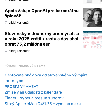
Apple žaluje OpenAI pre korporátnu
špionáž
pridaj komentár
Slovenský videoherný priemysel sa
v roku 2025 vrátil k rastu a dosiahol
obrat 75,2 milióna eur
pridaj komentár
FÓRUM – NAJNOVŠIE TÉMY
Cestovateľská apka od slovenského vývojára –
journeybot
PROSIM VYMAZAT
Zmizely mi události z kalendáře
Finder – vyber a presun suborov
Starý Apple eMac G4/1.25 – výmena disku