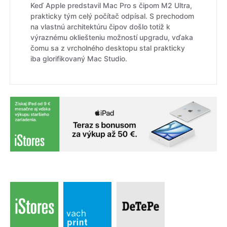
Keď Apple predstavil Mac Pro s čipom M2 Ultra,
prakticky tým celý počítač odpísal. S prechodom
na vlastnú architektúru čipov došlo totiž k
výraznému okliešteniu možností upgradu, vďaka
čomu sa z vrcholného desktopu stal prakticky
iba glorifikovaný Mac Studio.