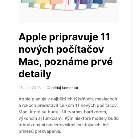
Apple pripravuje 11
nových počítačov
Mac, poznáme prvé
detaily
28. júla 2026
pridaj komentár
Apple plánuje v najbližších týždňoch, mesiacoch
a rokoch predstaviť celkom 11 nových počítačov
Mac, ktoré sa budú líšiť tvarom, hardvérom,
výkonom aj funkciami. Kým niektoré modely budú
prirodzenými následovníkmi existujúcich, iné
prinesú prekvapenia.