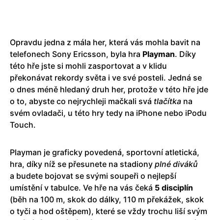
Opravdu jedna z mála her, která vás mohla bavit na
telefonech Sony Ericsson, byla hra
Playman
. Díky
této hře jste si mohli zasportovat a v klidu
překonávat rekordy světa i ve své posteli. Jedná se
o dnes méně hledaný druh her, protože v této hře jde
o to, abyste co nejrychleji mačkali svá
tlačítka
na
svém ovladači, u této hry tedy na iPhone nebo iPodu
Touch.
Playman je graficky povedená, sportovní atletická,
hra, díky níž se přesunete na stadiony
plné diváků
a budete bojovat se svými soupeři o nejlepší
umístění v tabulce. Ve hře na vás čeká
5 disciplín
(běh na 100 m, skok do dálky, 110 m překážek, skok
o tyči a hod oštěpem), které se vždy trochu liší svým