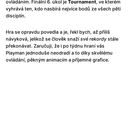
ovládáním. Finální 6. úkol je
Tournament
, ve kterém
vyhrává ten, kdo nasbírá nejvíce bodů ze všech pěti
disciplín.
Hra se opravdu povedla a je, řekl bych, až příliš
návyková, jelikož se člověk snaží
své rekordy
stále
překonávat. Zaručuji, že i po týdnu hraní vás
Playman jednoduše neodradí a to díky skvělému
ovládání, pěkným animacím a příjemné grafice.