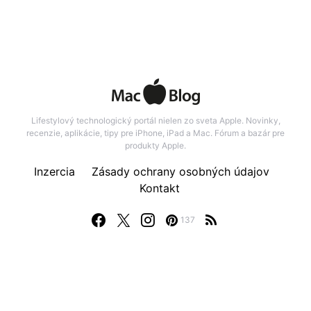
Lifestylový technologický portál nielen zo sveta Apple. Novinky,
recenzie, aplikácie, tipy pre iPhone, iPad a Mac. Fórum a bazár pre
produkty Apple.
Inzercia
Zásady ochrany osobných údajov
Kontakt
137