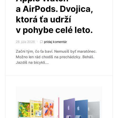
a AirPods. Dvojica,
ktorá ťa udrží
v pohybe celé leto.
28. júla 2026
pridaj komentár
Začni tým, čo ťa baví. Nemusíš byť maratónec.
Možno len rád chodíš na prechádzky. Beháš.
Jazdíš na bicykli.…