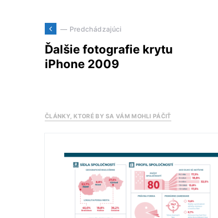
— Predchádzajúci
Ďalšie fotografie krytu
iPhone 2009
ČLÁNKY, KTORÉ BY SA VÁM MOHLI PÁČIŤ