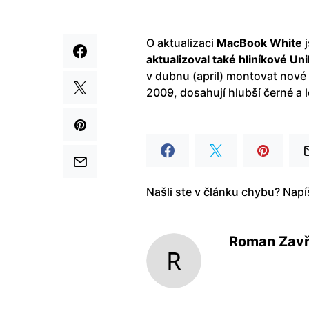
O aktualizaci
MacBook White
j
aktualizoval také hliníkové 
v dubnu (april) montovat nové 
2009, dosahují hlubší černé a 
Našli ste v článku chybu? Nap
Roman Zavř