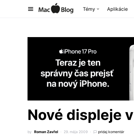
Témy
Aplikácie
Nové displeje
by
Roman Zavřel
29. mája 2009
pridaj komentár