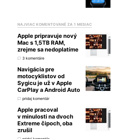
NAJVIAC KOMENTOVANÉ ZA 1 MESIAC
Apple pripravuje nový
Mac s 1,5TB RAM,
zrejme sa nedoplatíme
3 komentáre
Navigácia pre
motocyklistov od
Sygicu je už v Apple
CarPlay a Android Auto
pridaj komentár
Apple pracoval
v minulosti na dvoch
Extreme čipoch, oba
zrušil
pridaj komentár