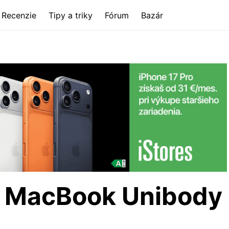
Recenzie
Tipy a triky
Fórum
Bazár
 v MacBook Unibody