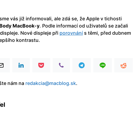
sme vás již informovali, ale zdá se, že Apple v tichosti
UniBody MacBook-y
. Podle informací od uživatelů se začali
displeje. Nové displeje při
porovnání
s těmi, před dubnem
lepšího kontrastu.
íšte nám na
redakcia@macblog.sk
.
el