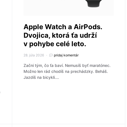
Apple Watch a AirPods.
Dvojica, ktorá ťa udrží
v pohybe celé leto.
28. júla 2026
pridaj komentár
Začni tým, čo ťa baví. Nemusíš byť maratónec.
Možno len rád chodíš na prechádzky. Beháš.
Jazdíš na bicykli.…
h