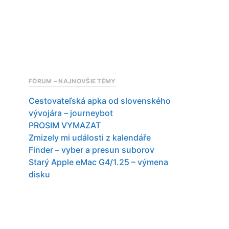
FÓRUM – NAJNOVŠIE TÉMY
Cestovateľská apka od slovenského
vývojára – journeybot
PROSIM VYMAZAT
Zmizely mi události z kalendáře
Finder – vyber a presun suborov
Starý Apple eMac G4/1.25 – výmena
disku