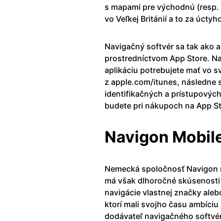
s mapami pre východnú (resp. 
vo Veľkej Británií a to za úcty
Navigačný softvér sa tak ako a
prostredníctvom App Store. Na 
aplikáciu potrebujete mať vo s
z apple.com/itunes, následne s
identifikačných a prístupových
budete pri nákupoch na App St
Navigon Mobil
Nemecká spoločnosť Navigon m
má však dlhoročné skúsenosti 
navigácie vlastnej značky ale
ktorí mali svojho času ambíciu
dodávateľ navigačného softvé