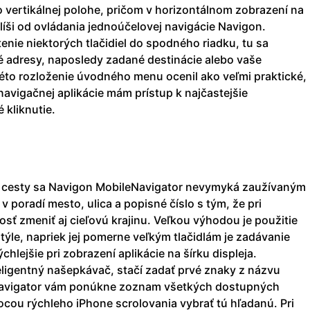
o vertikálnej polohe, pričom v horizontálnom zobrazení na
 líši od ovládania jednoúčelovej navigácie Navigon.
enie niektorých tlačidiel do spodného riadku, tu sa
 adresy, naposledy zadané destinácie alebo vaše
éto rozloženie úvodného menu ocenil ako veľmi praktické,
avigačnej aplikácie mám prístup k najčastejšie
 kliknutie.
ej cesty sa Navigon MobileNavigator nevymyká zaužívaným
 poradí mesto, ulica a popisné číslo s tým, že pri
ť zmeniť aj cieľovú krajinu. Veľkou výhodou je použitie
ýle, napriek jej pomerne veľkým tlačidlám je zadávanie
chlejšie pri zobrazení aplikácie na šírku displeja.
eligentný našepkávač, stačí zadať prvé znaky z názvu
leNavigator vám ponúkne zoznam všetkých dostupných
ocou rýchleho iPhone scrolovania vybrať tú hľadanú. Pri