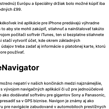
strednú) Európu a špeciálny držiak bolo možné kúpiť iba
hodných £99.
kékoľvek iné aplikácie pre iPhone predávajú výhradne
to aby ste mohli zakúpiť, stiahnuť a nainštalovať takúto
vojom počítači softvér iTunes, ten si bezplatne stiahnete
i stačí vytvoriť účet, kde okrem základných
 údajov treba zadať aj informácie o platobnej karte, ktorú
ore používať.
eNavigator
ožno nepatrí v našich končinách medzi najznámejšie,
s vývojom navigačných aplikácií či už pre jednoúčelové
bo ako dodávateľ softvéru pre gigantov Sony a Panasonic,
 presadiť sa v GPS biznise. Navigon je známy aj ako
ru pre navigácie zabudované v automobiloch prestížnych