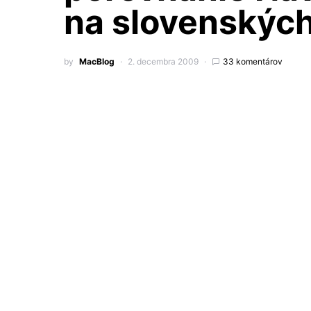
na slovenskýc
by
MacBlog
2. decembra 2009
33 komentárov