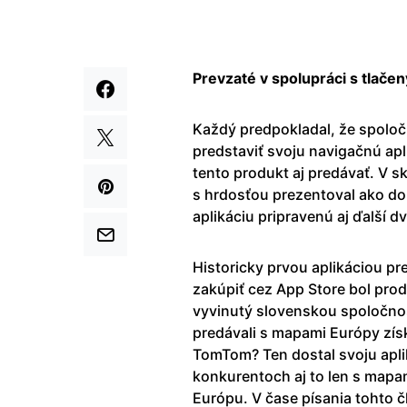
Prevzaté v spolupráci s tlač
Každý predpokladal, že spolo
predstaviť svoju navigačnú ap
tento produkt aj predávať. V s
s hrdosťou prezentoval ako d
aplikáciu pripravenú aj ďalší 
Historicky prvou aplikáciou pr
zakúpiť cez App Store bol pro
vyvinutý slovenskou spoločnos
predávali s mapami Európy zís
TomTom? Ten dostal svoju apli
konkurentoch aj to len s mapa
Európu. V čase písania tohto 