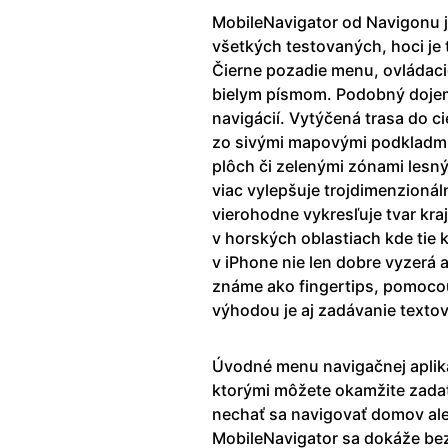
MobileNavigator od Navigonu j
všetkých testovaných, hoci je t
Čierne pozadie menu, ovládaci
bielym písmom. Podobný dojem 
navigácií. Vytýčená trasa do ci
zo sivými mapovými podkladmi
plôch či zelenými zónami lesn
viac vylepšuje trojdimenzionál
vierohodne vykresľuje tvar kr
v horských oblastiach kde tie 
v iPhone nie len dobre vyzerá a
známe ako fingertips, pomocou
výhodou je aj zadávanie texto
Úvodné menu navigačnej apliká
ktorými môžete okamžite zadať
nechať sa navigovať domov al
MobileNavigator sa dokáže bez