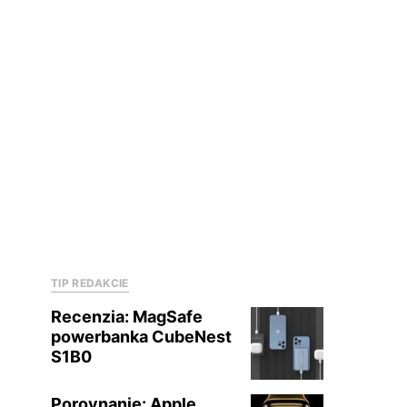
TIP REDAKCIE
Recenzia: MagSafe
powerbanka CubeNest
S1B0
Porovnanie: Apple