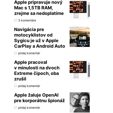
Apple pripravuje nový
Mac s 1,5TB RAM,
zrejme sa nedoplatíme
3 komentáre
Navigácia pre
motocyklistov od
Sygicu je už v Apple
CarPlay a Android Auto
pridaj komentár
Apple pracoval
v minulosti na dvoch
Extreme čipoch, oba
zrušil
pridaj komentár
Apple žaluje OpenAI
pre korporátnu špionáž
pridaj komentár