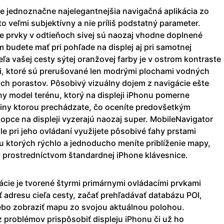
e jednoznačne najelegantnejšia navigačná aplikácia zo
o veľmi subjektívny a nie príliš podstatný parameter.
e prvky v odtieňoch sivej sú naozaj vhodne doplnené
budete mať pri pohľade na displej aj pri samotnej
eľa vašej cesty sýtej oranžovej farby je v ostrom kontraste
, ktoré sú prerušované len modrými plochami vodných
ých porastov. Pôsobivý vizuálny dojem z navigácie ešte
ny model terénu, ktorý na displeji iPhonu pomerne
ajiny ktorou prechádzate, čo oceníte predovšetkým
kopce na displeji vyzerajú naozaj super. MobileNavigator
le pri jeho ovládaní využijete pôsobivé ťahy prstami
 ktorých rýchlo a jednoducho meníte priblíženie mapy,
v prostredníctvom štandardnej iPhone klávesnice.
cie je tvorené štyrmi primárnymi ovládacími prvkami
 adresu cieľa cesty, začať prehľadávať databázu POI,
ebo zobraziť mapu zo svojou aktuálnou polohou.
 problémov prispôsobiť displeju iPhonu či už ho