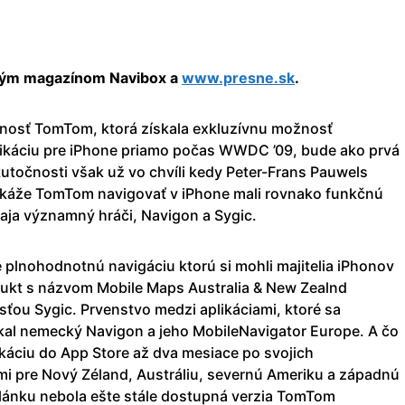
eným magazínom Navibox a
www.presne.sk
.
čnosť TomTom, ktorá získala exkluzívnu možnosť
likáciu pre iPhone priamo počas WWDC ’09, bude ako prvá
kutočnosti však už vo chvíli kedy Peter-Frans Pauwels
okáže TomTom navigovať v iPhone mali rovnako funkčnú
dvaja významný hráči, Navigon a Sygic.
e plnohodnotnú navigáciu ktorú si mohli majitelia iPhonov
dukt s názvom Mobile Maps Australia & New Zealnd
ťou Sygic. Prvenstvo medzi aplikáciami, ktoré sa
kal nemecký Navigon a jeho MobileNavigator Europe. A čo
káciu do App Store až dva mesiace po svojich
mi pre Nový Zéland, Austráliu, severnú Ameriku a západnú
článku nebola ešte stále dostupná verzia TomTom