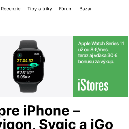
Recenzie
Tipy a triky
Fórum
Bazár
pre iPhone –
igon, Sygic a iGo