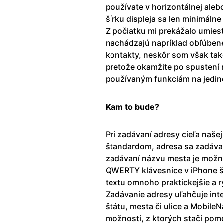
používate v horizontálnej aleb
šírku displeja sa len minimálne
Z počiatku mi prekážalo umiest
nachádzajú napríklad obľúbené
kontakty, neskôr som však tak
pretože okamžite po spustení n
používaným funkciám na jediné
Kam to bude?
Pri zadávaní adresy cieľa naš
štandardom, adresa sa zadáva v
zadávaní názvu mesta je možnos
QWERTY klávesnice v iPhone št
textu omnoho praktickejšie a rý
Zadávanie adresy uľahčuje int
štátu, mesta či ulice a Mobi
možností, z ktorých stačí pom