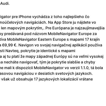
Audi.
igator pre iPhone vychádza z toho najlepšieho čo
noúčelových navigáciách. Na App Store ju nájdete vo
sa len mapovým pokrytím,. Pre Európana je najzaujímavejšia
rópy predávaná pod názvom MobileNavigator Europe za
atíva MobileNavigator Eastern Europe s mapami 17 krajín
 69,99 €. Navigon vo svojej navigačnej aplikácií používa
i Navteq, pokrytie je identické s mapami
 aj tu platí že mapy západnej Európy sú na veľmi vysokej
sa necháte navigovať, tým je pokrytie slabšie a chyby
 mali k dispozícii MobileNavigator vo verzii 1.1.0, tá bola
asovou navigáciou v desiatich svetových jazykoch.
 však už obsahuje 17 jazykových lokalizácií vrátane