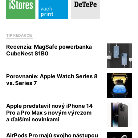
TIP REDAKCIE
Recenzia: MagSafe powerbanka
CubeNest S1B0
Porovnanie: Apple Watch Series 8
vs. Series 7
Apple predstavil nový iPhone 14
Pro a Pro Max s novým výrezom
a ďalšími novinkami
AirPods Pro majú svojho nástupcu