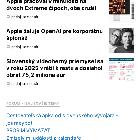
Apple pracoval v minulosti na
dvoch Extreme čipoch, oba zrušil
pridaj komentár
Apple žaluje OpenAI pre korporátnu
špionáž
pridaj komentár
Slovenský videoherný priemysel sa
v roku 2025 vrátil k rastu a dosiahol
obrat 75,2 milióna eur
pridaj komentár
FÓRUM – NAJNOVŠIE TÉMY
Cestovateľská apka od slovenského vývojára –
journeybot
PROSIM VYMAZAT
Zmizely mi události z kalendáře