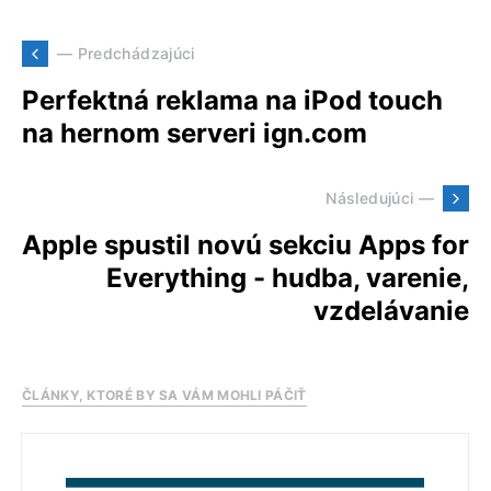
— Predchádzajúci
Perfektná reklama na iPod touch
na hernom serveri ign.com
Následujúci —
Apple spustil novú sekciu Apps for
Everything - hudba, varenie,
vzdelávanie
ČLÁNKY, KTORÉ BY SA VÁM MOHLI PÁČIŤ