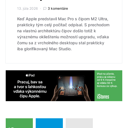
13. júla 2026
3 komentáre
Keď Apple predstavil Mac Pro s čipom M2 Ultra,
prakticky tým celý počítač odpísal. S prechodom
na vlastnú architektúru čipov došlo totiž k
výraznému okliešteniu možností upgradu, vďaka
čomu sa z vrcholného desktopu stal prakticky
iba glorifikovaný Mac Studio.