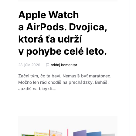
Apple Watch
a AirPods. Dvojica,
ktorá ťa udrží
v pohybe celé leto.
28. júla 2026
pridaj komentár
Začni tým, čo ťa baví. Nemusíš byť maratónec.
Možno len rád chodíš na prechádzky. Beháš.
Jazdíš na bicykli.…