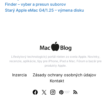
Finder – vyber a presun suborov
Starý Apple eMac G4/1.25 – výmena disku
Lifestylový technologický portál nielen zo sveta Apple. Novinky,
recenzie, aplikácie, tipy pre iPhone, iPad a Mac. Fórum a bazár pre
produkty Apple.
Inzercia
Zásady ochrany osobných údajov
Kontakt
137