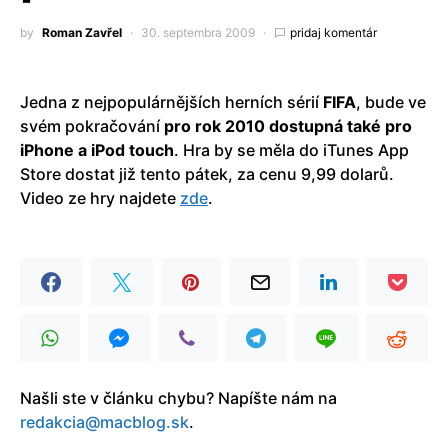
by
Roman Zavřel
30. septembra 2009
pridaj komentár
Jedna z nejpopulárnějších herních sérií
FIFA
, bude ve
svém pokračování
pro rok 2010 dostupná také pro
iPhone a iPod touch
. Hra by se měla do iTunes App
Store dostat již tento pátek, za cenu 9,99 dolarů.
Video ze hry najdete
zde
.
Našli ste v článku chybu? Napíšte nám na
redakcia@macblog.sk
.