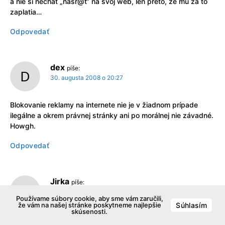
a nie si nechat „nasr@t“ na svoj web, len preto, ze mu za to
zaplatia…
Odpovedať
dex
píše:
30. augusta 2008 o 20:27
Blokovanie reklamy na internete nie je v žiadnom prípade
ilegálne a okrem právnej stránky ani po morálnej nie závadné.
Howgh.
Odpovedať
Jirka
píše:
30. augusta 2008 o 20:34
Používame súbory cookie, aby sme vám zaručili,
že vám na našej stránke poskytneme najlepšie
Súhlasím
skúsenosti.
MartensPh, Misho, …: