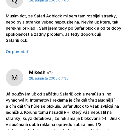
28. augusta 2008 o 7:00
Musim rict, ze Safari Adblock mi sem tam rozbijel stranky,
nebo byla stranka vubec nepouzitelna. Nevim uz ktere, tak
nereknu priklad.. Sahl jsem tedy po Safariblock a od te doby
spokojenost a zadny problem. Ja tedy doporucuji
SafariBlock.
Odpovedať
Mikesh
píše:
28. augusta 2008 o 7:38
Já používám už od začátku SafariBlock a nemůžu si ho
vynachválit. Internetová reklama je čím dál tím záludnější
a čím dál tím hůře se blokuje. SafariBlock to však zvládá na
jedničku. Korunu tomu nasadil RH, který vás nepustil na
stránky, když detekoval, že reklama je blokována :-) . Jinak
v současné době reklama opravdu zabírá min. 1/3