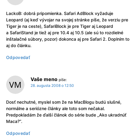
LackoB: dobrá pripomienka. Safari AdBlock vyžaduje
Leopard (aj keď vývojar na svojej stránke píše, že verziu pre
Tiger je na ceste), SafariBlock je pre Tiger aj Leopard
a SafariStand je tiež aj pre 10.4 aj 10.5 (ale sú to rozdielné
inštalačné súbory, pozor) dokonca aj pre Safari 2. Doplním to
aj do článku.
Odpovedať
Vaše meno
píše:
28. augusta 2008 o 12:50
Dosť nechutné, myslel som že na MacBlogu budú slušné,
normálne a seriózne články ale toto som nečakal.
Predpokladám že ďalší článok do série bude „Ako ukradnúť
Maca?“.
Odpovedať