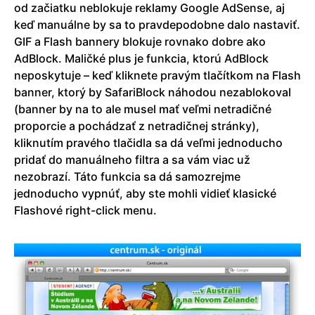
od začiatku neblokuje reklamy Google AdSense, aj
keď manuálne by sa to pravdepodobne dalo nastaviť.
GIF a Flash bannery blokuje rovnako dobre ako
AdBlock. Maličké plus je funkcia, ktorú AdBlock
neposkytuje – keď kliknete pravým tlačítkom na Flash
banner, ktorý by SafariBlock náhodou nezablokoval
(banner by na to ale musel mať veľmi netradičné
proporcie a pochádzať z netradičnej stránky),
kliknutím pravého tlačidla sa dá veľmi jednoducho
pridať do manuálneho filtra a sa vám viac už
nezobrazí. Táto funkcia sa dá samozrejme
jednoducho vypnúť, aby ste mohli vidieť klasické
Flashové right-click menu.