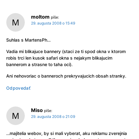
moltom
píše:
29. augusta 2008 o 15:49
Suhlas s MartensPh…
Vadia mi blikajuce bannery (staci ze ti spod okna v ktorom
robis trci len kusok safari okna s nejakym blikajucim
bannerom a strasne to taha oci).
Ani nehovoriac o banneroch prekryvajucich obsah stranky.
Odpovedať
Miso
píše:
29. augusta 2008 o 21:09
…majitelia webov, by si mali vyberat, aku reklamu zverejnia