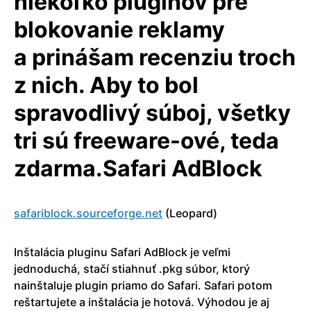
niekoľko pluginov pre
blokovanie reklamy
a prinášam recenziu troch
z nich. Aby to bol
spravodlivý súboj, všetky
tri sú freeware-ové, teda
zdarma.Safari AdBlock
safariblock.sou­rceforge.net
(Leopard)
Inštalácia pluginu Safari AdBlock je veľmi
jednoduchá, stačí stiahnuť .pkg súbor, ktorý
nainštaluje plugin priamo do Safari. Safari potom
reštartujete a inštalácia je hotová. Výhodou je aj