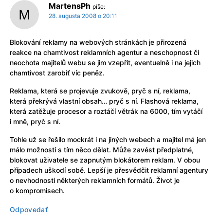
MartensPh
píše:
28. augusta 2008 o 20:11
Blokování reklamy na webových stránkách je přirozená
reakce na chamtivost reklamních agentur a neschopnost či
neochota majitelů webu se jim vzepřít, eventuelně i na jejich
chamtivost zarobiť víc peněz.
Reklama, která se projevuje zvukově, pryč s ní, reklama,
která překrývá vlastní obsah… pryč s ní. Flashová reklama,
která zatěžuje procesor a roztáčí větrák na 6000, tím vytáčí
i mně, pryč s ní.
Tohle už se řešilo mockrát i na jiných webech a majitel má jen
málo možností s tím něco dělat. Může zavést předplatné,
blokovat uživatele se zapnutým blokátorem reklam. V obou
případech uškodí sobě. Lepší je přesvědčit reklamní agentury
o nevhodnosti některých reklamních formátů. Život je
o kompromisech.
Odpovedať