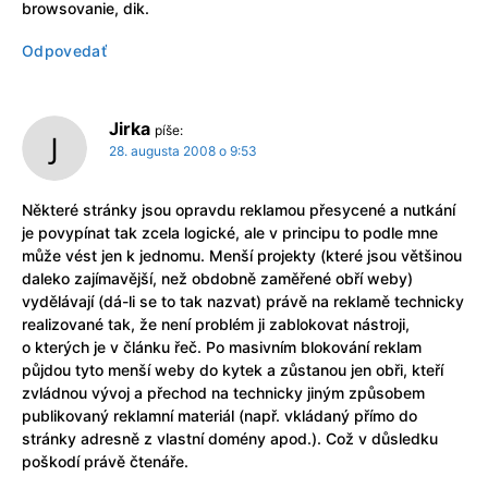
browsovanie, dik.
Odpovedať
Jirka
píše:
28. augusta 2008 o 9:53
Některé stránky jsou opravdu reklamou přesycené a nutkání
je povypínat tak zcela logické, ale v principu to podle mne
může vést jen k jednomu. Menší projekty (které jsou většinou
daleko zajímavější, než obdobně zaměřené obří weby)
vydělávají (dá-li se to tak nazvat) právě na reklamě technicky
realizované tak, že není problém ji zablokovat nástroji,
o kterých je v článku řeč. Po masivním blokování reklam
půjdou tyto menší weby do kytek a zůstanou jen obři, kteří
zvládnou vývoj a přechod na technicky jiným způsobem
publikovaný reklamní materiál (např. vkládaný přímo do
stránky adresně z vlastní domény apod.). Což v důsledku
poškodí právě čtenáře.