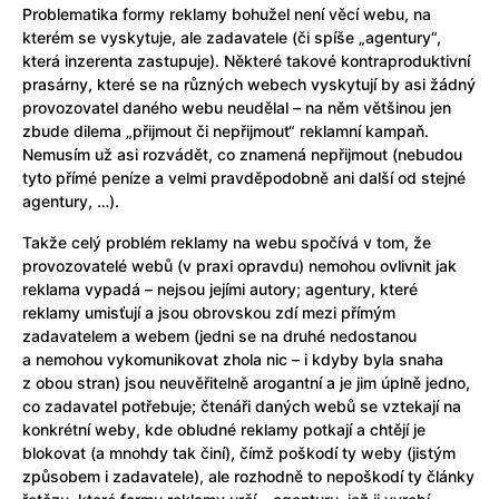
Problematika formy reklamy bohužel není věcí webu, na
kterém se vyskytuje, ale zadavatele (či spíše „agentury“,
která inzerenta zastupuje). Některé takové kontraproduktivní
prasárny, které se na různých webech vyskytují by asi žádný
provozovatel daného webu neudělal – na něm většinou jen
zbude dilema „přijmout či nepřijmout“ reklamní kampaň.
Nemusím už asi rozvádět, co znamená nepřijmout (nebudou
tyto přímé peníze a velmi pravděpodobně ani další od stejné
agentury, …).
Takže celý problém reklamy na webu spočívá v tom, že
provozovatelé webů (v praxi opravdu) nemohou ovlivnit jak
reklama vypadá – nejsou jejími autory; agentury, které
reklamy umisťují a jsou obrovskou zdí mezi přímým
zadavatelem a webem (jedni se na druhé nedostanou
a nemohou vykomunikovat zhola nic – i kdyby byla snaha
z obou stran) jsou neuvěřitelně arogantní a je jim úplně jedno,
co zadavatel potřebuje; čtenáři daných webů se vztekají na
konkrétní weby, kde obludné reklamy potkají a chtějí je
blokovat (a mnohdy tak činí), čímž poškodí ty weby (jistým
způsobem i zadavatele), ale rozhodně to nepoškodí ty články