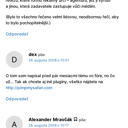
řetězu, které formu reklamy určí – agenturu, jež ji vyrobí
a jinou, která zadavatele zastupuje vůči médiím.
(Bylo to všechno řečeno velmi lidovou, neodbornou řečí, aby
to bylo pochopitelnější.)
Odpovedať
dex
píše:
28. augusta 2008 o 10:01
O tom som napísal pred pár mesiacmi tému vo fóre, no čo
už… Tak ak chcete aj iné pluginy, všetko nájdete na
http://pimpmysafari.com
Odpovedať
Alexander Mravčák
píše:
28. augusta 2008 o 10:17