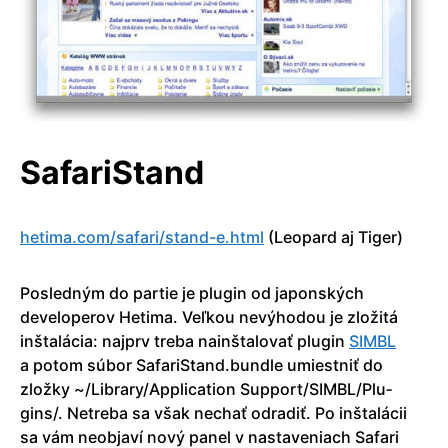
SafariStand
hetima.com/sa­fari/stand-e.html
(Leopard aj Tiger)
Posledným do partie je plugin od japonských
developerov Hetima. Veľkou nevýhodou je zložitá
inštalácia: najprv treba nainštalovať plugin
SIMBL
a potom súbor SafariStand.bundle umiestniť do
zložky ~/Library/Appli­cation Support/SIMBL/Plu­
gins/. Netreba sa však nechať odradiť. Po inštalácii
sa vám neobjaví nový panel v nastaveniach Safari