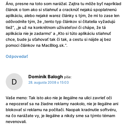
Áno, presne na toto som narážal. Zajtra tu môže byť napríklad
článok o tom ako si stiahnuť a cracknúť nejakú spoplatnenú
aplikáciu, alebo nejaké warez články s tým, že mi to zase len
odôvodníte tým, že „tento typ článkov si čitatelia vyžadujú
tiež“, „je už na konkrétnom užívateľovi či chápe, že tá
aplikácia nie je zadarmo“ a „Kto si túto aplikáciu stiahnuť
chce, bude ju sťahovať tak či tak, a cestu si nájde aj bez
pomoci článkov na MacBlog.sk.“.
Odpovedať
Dominik Balogh
píše:
28. augusta 2008 o 15:03
Vaše meno: Tak isto ako nie je ilegálne na ulici zavrieť oči
a nepozerať sa na žiadne reklamy naokolo, nie je ilegálne ani
blokovať si reklamu na počítači. Naopak kradnutie softvéru,
na čo narážate vy, je ilegálne a nikdy sme sa týmto témam
nevenovali.