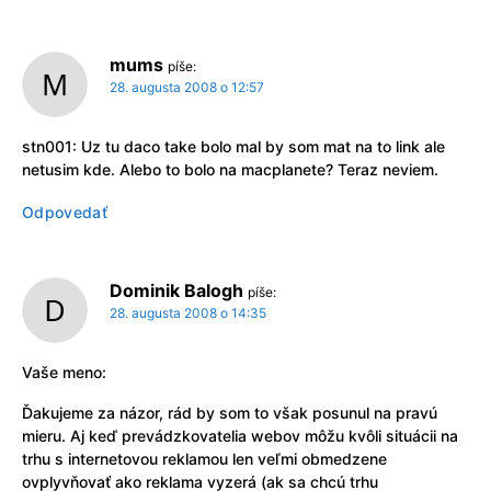
mums
píše:
28. augusta 2008 o 12:57
stn001: Uz tu daco take bolo mal by som mat na to link ale
netusim kde. Alebo to bolo na macplanete? Teraz neviem.
Odpovedať
Dominik Balogh
píše:
28. augusta 2008 o 14:35
Vaše meno:
Ďakujeme za názor, rád by som to však posunul na pravú
mieru. Aj keď prevádzkovatelia webov môžu kvôli situácii na
trhu s internetovou reklamou len veľmi obmedzene
ovplyvňovať ako reklama vyzerá (ak sa chcú trhu