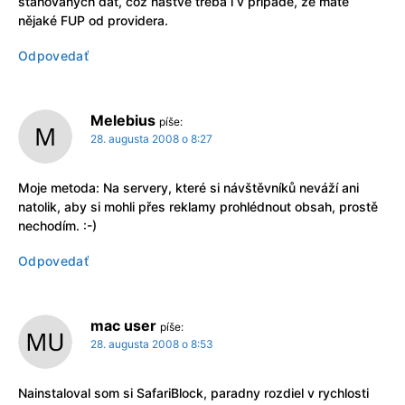
stahovaných dat, což naštve třeba i v případě, že máte
nějaké FUP od providera.
Odpovedať
Melebius
píše:
28. augusta 2008 o 8:27
Moje metoda: Na servery, které si návštěvníků neváží ani
natolik, aby si mohli přes reklamy prohlédnout obsah, prostě
nechodím. :-)
Odpovedať
mac user
píše:
28. augusta 2008 o 8:53
Nainstaloval som si SafariBlock, paradny rozdiel v rychlosti