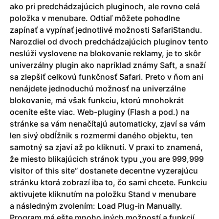
ako pri predchádzajúcich pluginoch, ale rovno celá
položka v menubare. Odtiaľ môžete pohodlne
zapínať a vypínať jednotlivé možnosti SafariStandu.
Narozdiel od dvoch predchádzajúcich pluginov tento
neslúži vyslovene na blokovanie reklamy, je to skôr
univerzálny plugin ako napríklad známy Saft, a snaží
sa zlepšiť celkovú funkčnosť Safari. Preto v ňom ani
nenájdete jednoduchú možnosť na univerzálne
blokovanie, má však funkciu, ktorú mnohokrát
oceníte ešte viac. Web-pluginy (Flash a pod.) na
stránke sa vám nenačítajú automaticky, zjaví sa vám
len sivý obdĺžnik s rozmermi daného objektu, ten
samotný sa zjaví až po kliknutí. V praxi to znamená,
že miesto blikajúcich stránok typu „you are 999,999
visitor of this site“ dostanete decentne vyzerajúcu
stránku ktorá zobrazí iba to, čo sami chcete. Funkciu
aktivujete kliknutím na položku Stand v menubare
a následným zvolením: Load Plug-in Manually.
Program má ešte mnoho iných možností a funkcií,