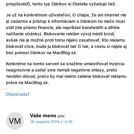
prispôsobiť), tento typ článkov si čitatelia vyžadujú tiež.
Je už na konkrétnom užívateľovi, či chápe, že ani internet nie
je zadarmo a prístup k informáciam a článkom ho niečo musí
stáť (nie priamo financie, ale napríklad bandwidth a dlhšie
načítanie stránky). Blokovanie reklám vývoj médií brzdí,
avšak nie je možné proti tomu nijako zasahovať. Kto reklamu
blokovať chce, bude ju blokovať tak či tak, a cestu si nájde aj
bez pomoci článkov na MacBlog.sk.
Konkrétne na tomto serveri sa snažíme umiestňovať inzerciu
neagresívne a zatiaľ sme nemali negatívne ohlasy, preto
nevidím dôvod, prečo by mal niekto cielene blokovať reklamu
práve na MacBlog.sk.
Odpovedať
Vaše meno
píše:
28. augusta 2008 o 14:56