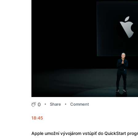
0
Share
Comment
18:45
Apple umožní vývojárom vstúpiť do QuickStart progr