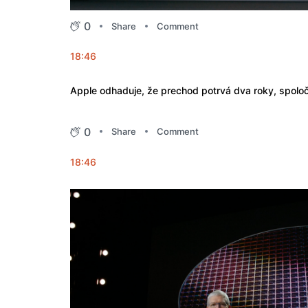
0
Share
Comment
18:46
Apple odhaduje, že prechod potrvá dva roky, spoloč
0
Share
Comment
18:46