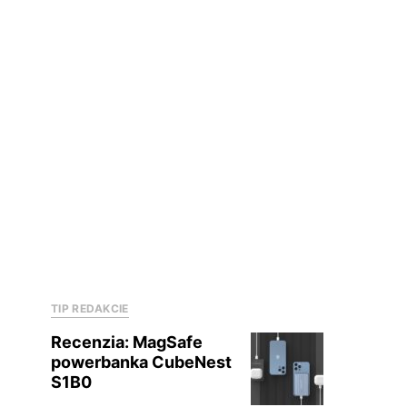
TIP REDAKCIE
Recenzia: MagSafe
powerbanka CubeNest
S1B0