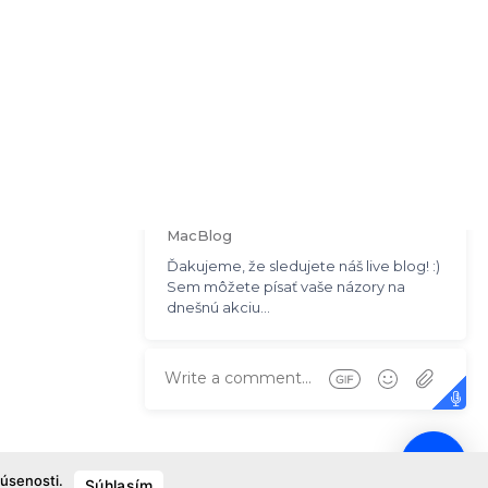
kúsenosti.
Súhlasím