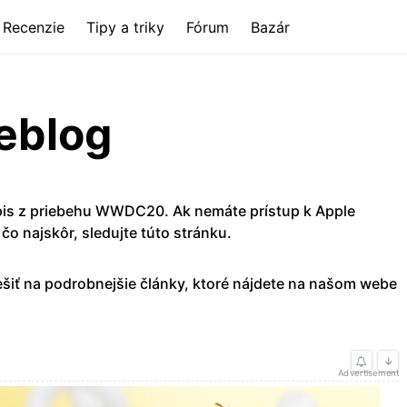
Recenzie
Tipy a triky
Fórum
Bazár
eblog
epis z priebehu WWDC20. Ak nemáte prístup k Apple
o najskôr, sledujte túto stránku.
šiť na podrobnejšie články, ktoré nájdete na našom webe
↓
Advertisement