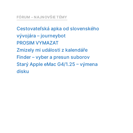
FÓRUM – NAJNOVŠIE TÉMY
Cestovateľská apka od slovenského
vývojára – journeybot
PROSIM VYMAZAT
Zmizely mi události z kalendáře
Finder – vyber a presun suborov
Starý Apple eMac G4/1.25 – výmena
disku