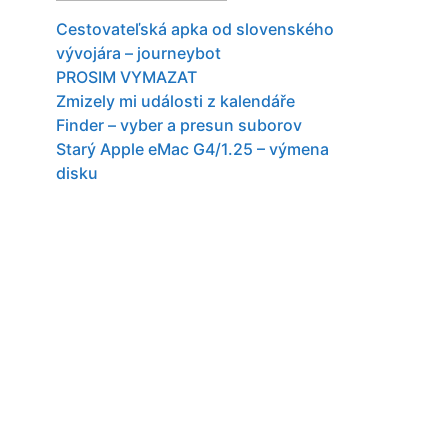
Cestovateľská apka od slovenského
vývojára – journeybot
PROSIM VYMAZAT
Zmizely mi události z kalendáře
Finder – vyber a presun suborov
Starý Apple eMac G4/1.25 – výmena
disku