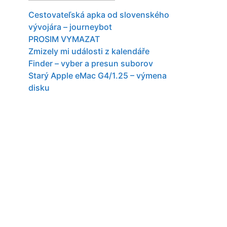
Cestovateľská apka od slovenského
vývojára – journeybot
PROSIM VYMAZAT
Zmizely mi události z kalendáře
Finder – vyber a presun suborov
Starý Apple eMac G4/1.25 – výmena
disku