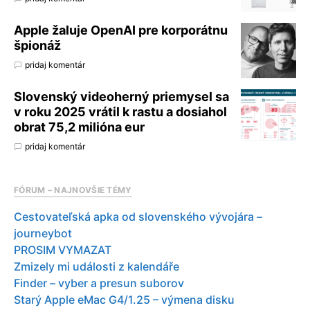
Apple žaluje OpenAI pre korporátnu
špionáž
pridaj komentár
Slovenský videoherný priemysel sa
v roku 2025 vrátil k rastu a dosiahol
obrat 75,2 milióna eur
pridaj komentár
FÓRUM – NAJNOVŠIE TÉMY
Cestovateľská apka od slovenského vývojára –
journeybot
PROSIM VYMAZAT
Zmizely mi události z kalendáře
Finder – vyber a presun suborov
Starý Apple eMac G4/1.25 – výmena disku