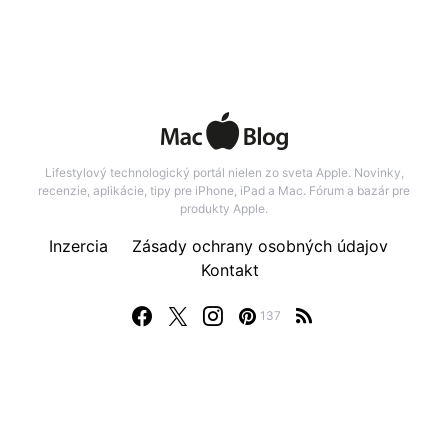
Lifestylový technologický portál nielen zo sveta Apple. Novinky,
recenzie, aplikácie, tipy pre iPhone, iPad a Mac. Fórum a bazár pre
produkty Apple.
Inzercia
Zásady ochrany osobných údajov
Kontakt
137