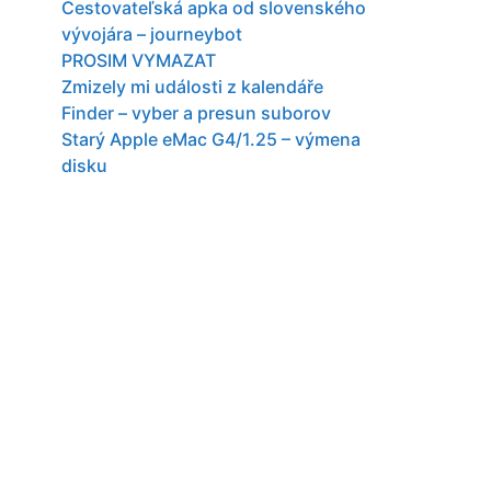
Cestovateľská apka od slovenského
vývojára – journeybot
PROSIM VYMAZAT
Zmizely mi události z kalendáře
Finder – vyber a presun suborov
Starý Apple eMac G4/1.25 – výmena
disku