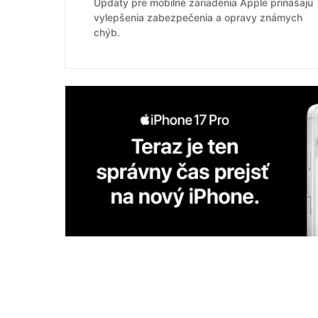
Updaty pre mobilné zariadenia Apple prinášajú
vylepšenia zabezpečenia a opravy známych
chýb.