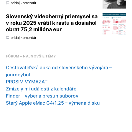
pridaj komentár
Slovenský videoherný priemysel sa
v roku 2025 vrátil k rastu a dosiahol
obrat 75,2 milióna eur
pridaj komentár
FÓRUM – NAJNOVŠIE TÉMY
Cestovateľská apka od slovenského vývojára –
journeybot
PROSIM VYMAZAT
Zmizely mi události z kalendáře
Finder – vyber a presun suborov
Starý Apple eMac G4/1.25 – výmena disku