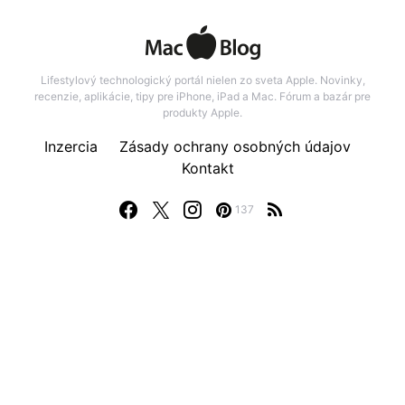
Lifestylový technologický portál nielen zo sveta Apple. Novinky,
recenzie, aplikácie, tipy pre iPhone, iPad a Mac. Fórum a bazár pre
produkty Apple.
Inzercia
Zásady ochrany osobných údajov
Kontakt
137