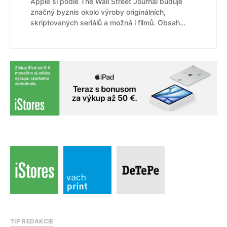
Apple si podle The Wall Street Journal buduje
značný byznis okolo výroby originálních,
skriptovaných seriálů a možná i filmů. Obsah…
TIP REDAKCIE