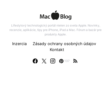
Lifestylový technologický portál nielen zo sveta Apple. Novinky,
recenzie, aplikácie, tipy pre iPhone, iPad a Mac. Fórum a bazár pre
produkty Apple.
Inzercia
Zásady ochrany osobných údajov
Kontakt
137