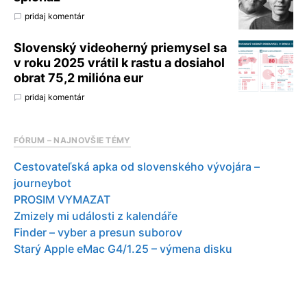
pridaj komentár
Slovenský videoherný priemysel sa
v roku 2025 vrátil k rastu a dosiahol
obrat 75,2 milióna eur
pridaj komentár
FÓRUM – NAJNOVŠIE TÉMY
Cestovateľská apka od slovenského vývojára –
journeybot
PROSIM VYMAZAT
Zmizely mi události z kalendáře
Finder – vyber a presun suborov
Starý Apple eMac G4/1.25 – výmena disku