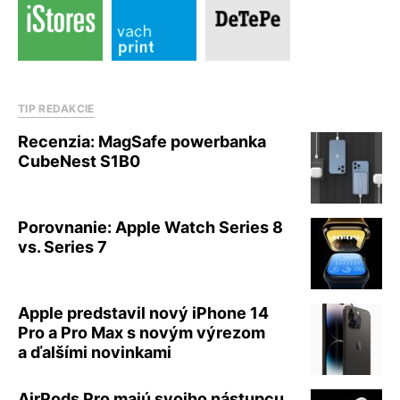
TIP REDAKCIE
Recenzia: MagSafe powerbanka
CubeNest S1B0
Porovnanie: Apple Watch Series 8
vs. Series 7
Apple predstavil nový iPhone 14
Pro a Pro Max s novým výrezom
a ďalšími novinkami
AirPods Pro majú svojho nástupcu