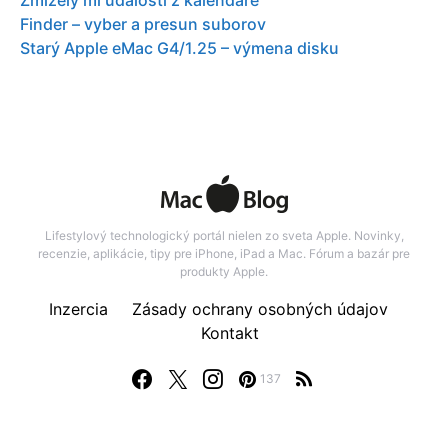
Finder – vyber a presun suborov
Starý Apple eMac G4/1.25 – výmena disku
Lifestylový technologický portál nielen zo sveta Apple. Novinky,
recenzie, aplikácie, tipy pre iPhone, iPad a Mac. Fórum a bazár pre
produkty Apple.
Inzercia
Zásady ochrany osobných údajov
Kontakt
137