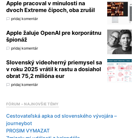
Apple pracoval v minulosti na
dvoch Extreme čipoch, oba zrušil
pridaj komentár
Apple žaluje OpenAI pre korporátnu
špionáž
pridaj komentár
Slovenský videoherný priemysel sa
v roku 2025 vrátil k rastu a dosiahol
obrat 75,2 milióna eur
pridaj komentár
FÓRUM – NAJNOVŠIE TÉMY
Cestovateľská apka od slovenského vývojára –
journeybot
PROSIM VYMAZAT
Zmizely mi události z kalendáře