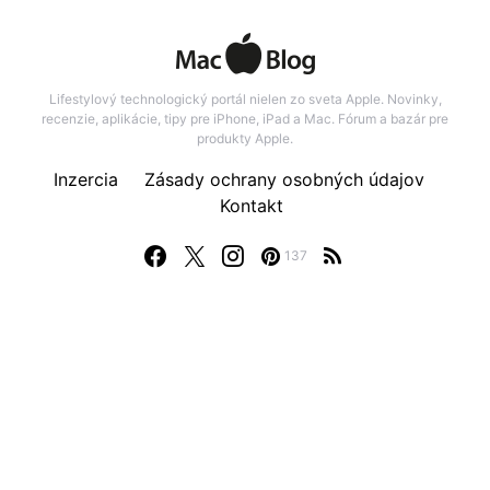
Lifestylový technologický portál nielen zo sveta Apple. Novinky,
recenzie, aplikácie, tipy pre iPhone, iPad a Mac. Fórum a bazár pre
produkty Apple.
Inzercia
Zásady ochrany osobných údajov
Kontakt
137