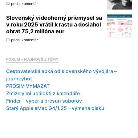
pridaj komentár
Slovenský videoherný priemysel sa
v roku 2025 vrátil k rastu a dosiahol
obrat 75,2 milióna eur
pridaj komentár
FÓRUM – NAJNOVŠIE TÉMY
Cestovateľská apka od slovenského vývojára –
journeybot
PROSIM VYMAZAT
Zmizely mi události z kalendáře
Finder – vyber a presun suborov
Starý Apple eMac G4/1.25 – výmena disku