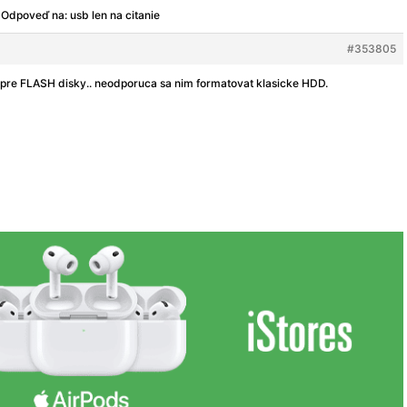
Odpoveď na: usb len na citanie
#353805
pre FLASH disky.. neodporuca sa nim formatovat klasicke HDD.