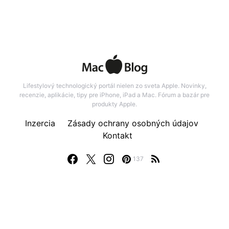
Lifestylový technologický portál nielen zo sveta Apple. Novinky,
recenzie, aplikácie, tipy pre iPhone, iPad a Mac. Fórum a bazár pre
produkty Apple.
Inzercia
Zásady ochrany osobných údajov
Kontakt
137