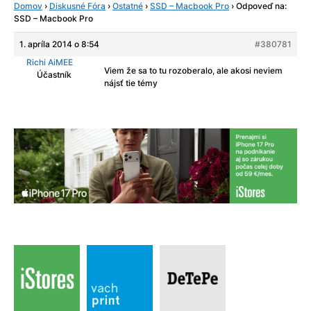
Domov
›
Diskusné Fóra
›
Ostatné
›
SSD – Macbook Pro
›
Odpoveď na:
SSD – Macbook Pro
1. apríla 2014 o 8:54
#380781
Richi AiMEE
Viem že sa to tu rozoberalo, ale akosi neviem
Účastník
nájsť tie témy