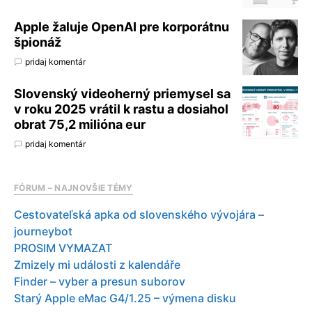
Apple žaluje OpenAI pre korporátnu
špionáž
pridaj komentár
Slovenský videoherný priemysel sa
v roku 2025 vrátil k rastu a dosiahol
obrat 75,2 milióna eur
pridaj komentár
FÓRUM – NAJNOVŠIE TÉMY
Cestovateľská apka od slovenského vývojára –
journeybot
PROSIM VYMAZAT
Zmizely mi události z kalendáře
Finder – vyber a presun suborov
Starý Apple eMac G4/1.25 – výmena disku