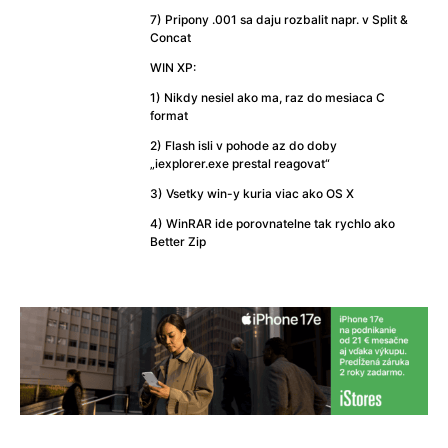
7) Pripony .001 sa daju rozbalit napr. v Split &
Concat
WIN XP:
1) Nikdy nesiel ako ma, raz do mesiaca C
format
2) Flash isli v pohode az do doby
„iexplorer.exe prestal reagovat“
3) Vsetky win-y kuria viac ako OS X
4) WinRAR ide porovnatelne tak rychlo ako
Better Zip