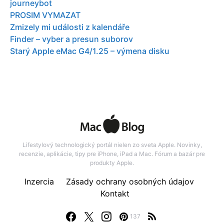
journeybot
PROSIM VYMAZAT
Zmizely mi události z kalendáře
Finder – vyber a presun suborov
Starý Apple eMac G4/1.25 – výmena disku
Lifestylový technologický portál nielen zo sveta Apple. Novinky,
recenzie, aplikácie, tipy pre iPhone, iPad a Mac. Fórum a bazár pre
produkty Apple.
Inzercia
Zásady ochrany osobných údajov
Kontakt
137