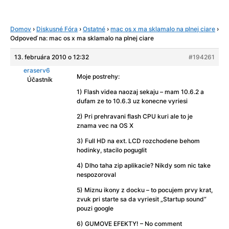
Domov
›
Diskusné Fóra
›
Ostatné
›
mac os x ma sklamalo na plnej ciare
›
Odpoveď na: mac os x ma sklamalo na plnej ciare
13. februára 2010 o 12:32
#194261
eraserv6
Moje postrehy:
Účastník
1) Flash videa naozaj sekaju – mam 10.6.2 a
dufam ze to 10.6.3 uz konecne vyriesi
2) Pri prehravani flash CPU kuri ale to je
znama vec na OS X
3) Full HD na ext. LCD rozchodene behom
hodinky, stacilo poguglit
4) Dlho taha zip aplikacie? Nikdy som nic take
nespozoroval
5) Miznu ikony z docku – to pocujem prvy krat,
zvuk pri starte sa da vyriesit „Startup sound“
pouzi google
6) GUMOVE EFEKTY! – No comment