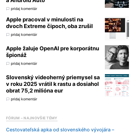
a Android Auto
pridaj komentár
Apple pracoval v minulosti na
dvoch Extreme čipoch, oba zrušil
pridaj komentár
Apple žaluje OpenAI pre korporátnu
špionáž
pridaj komentár
Slovenský videoherný priemysel sa
v roku 2025 vrátil k rastu a dosiahol
obrat 75,2 milióna eur
pridaj komentár
FÓRUM – NAJNOVŠIE TÉMY
Cestovateľská apka od slovenského vývojára –