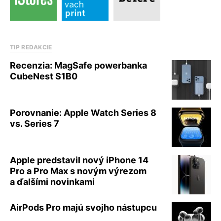
TIP REDAKCIE
Recenzia: MagSafe powerbanka
CubeNest S1B0
Porovnanie: Apple Watch Series 8
vs. Series 7
Apple predstavil nový iPhone 14
Pro a Pro Max s novým výrezom
a ďalšími novinkami
AirPods Pro majú svojho nástupcu