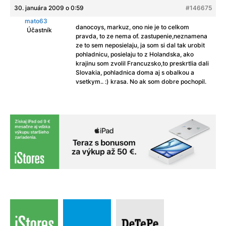
30. januára 2009 o 0:59
#146675
mato63
danocoys, markuz, ono nie je to celkom
Účastník
pravda, to ze nema of. zastupenie,neznamena
ze to sem neposielaju, ja som si dal tak urobit
pohladnicu, posielaju to z Holandska, ako
krajinu som zvolil Francuzsko,to preskrtlia dali
Slovakia, pohladnica doma aj s obalkou a
vsetkym.. :) krasa. No ak som dobre pochopil.