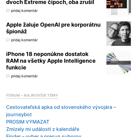
dvoch Extreme čipoch, oba zrušil
pridaj komentár
Apple žaluje OpenAI pre korporátnu
špionáž
pridaj komentár
iPhone 18 neponúkne dostatok
RAM na všetky Apple Intelligence
funkcie
pridaj komentár
FÓRUM – NAJNOVŠIE TÉMY
Cestovateľská apka od slovenského vývojára –
journeybot
PROSIM VYMAZAT
Zmizely mi události z kalendáře
Finder – vyber a presun suborov