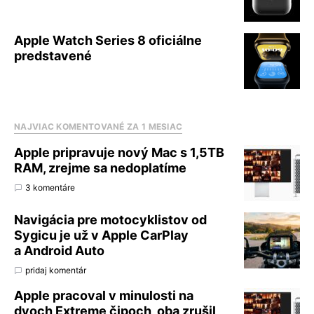
Apple Watch Series 8 oficiálne
predstavené
NAJVIAC KOMENTOVANÉ ZA 1 MESIAC
Apple pripravuje nový Mac s 1,5TB
RAM, zrejme sa nedoplatíme
3 komentáre
Navigácia pre motocyklistov od
Sygicu je už v Apple CarPlay
a Android Auto
pridaj komentár
Apple pracoval v minulosti na
dvoch Extreme čipoch, oba zrušil