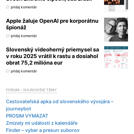
pridaj komentár
Apple žaluje OpenAI pre korporátnu
špionáž
pridaj komentár
Slovenský videoherný priemysel sa
v roku 2025 vrátil k rastu a dosiahol
obrat 75,2 milióna eur
pridaj komentár
FÓRUM – NAJNOVŠIE TÉMY
Cestovateľská apka od slovenského vývojára –
journeybot
PROSIM VYMAZAT
Zmizely mi události z kalendáře
Finder – vyber a presun suborov