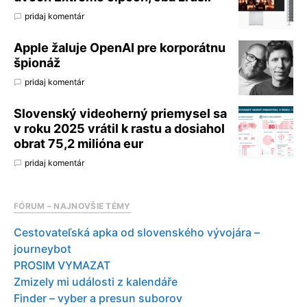
pridaj komentár
Apple žaluje OpenAI pre korporátnu
špionáž
pridaj komentár
Slovenský videoherný priemysel sa
v roku 2025 vrátil k rastu a dosiahol
obrat 75,2 milióna eur
pridaj komentár
FÓRUM – NAJNOVŠIE TÉMY
Cestovateľská apka od slovenského vývojára –
journeybot
PROSIM VYMAZAT
Zmizely mi události z kalendáře
Finder – vyber a presun suborov