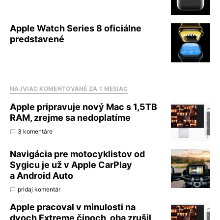
Apple Watch Series 8 oficiálne
predstavené
NAJVIAC KOMENTOVANÉ ZA 1 MESIAC
Apple pripravuje nový Mac s 1,5TB
RAM, zrejme sa nedoplatíme
3 komentáre
Navigácia pre motocyklistov od
Sygicu je už v Apple CarPlay
a Android Auto
pridaj komentár
Apple pracoval v minulosti na
dvoch Extreme čipoch, oba zrušil